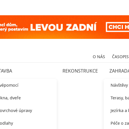
O NÁS
ČASOPIS
TAVBA
REKONSTRUKCE
ZAHRAD
vépomocí
Návštěvy
kna, dveře
Terasy, b
ovrchové úpravy
Jezírka a
odlahy
Péče o z