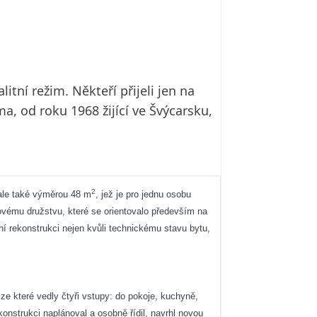
itní režim. Někteří přijeli jen na
ma, od roku 1968 žijící ve Švýcarsku,
2
 ale také výměrou 48 m
, jež je pro jednu osobu
ovému družstvu, které se orientovalo především na
í rekonstrukci nejen kvůli technickému stavu bytu,
ze které vedly čtyři vstupy: do pokoje, kuchyně,
onstrukci naplánoval a osobně řídil, navrhl novou