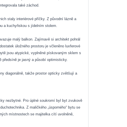
integrovala také záchod.
ch staly interiérové příčky. Z původní lázně a
nou a kuchyňskou s jídelním stolem.
vazuje malý balkon. Zajímavě si architekt pohrál
dostatek úložného prostoru je včleněno luxferové
 bytě jsou atypické, vyplněné pískovaným sklem s
 předsíně je jasný a působí optimisticky.
ny diagonálně, takže prostor opticky zvětšují a
nicky nezbytné. Pro úplné soukromí byl byt zvukově
zduchotechnika. Z maličkého „úsporného“ bytu se
ených místnostech se majitelka cítí uvolněně,