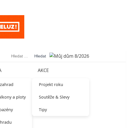
Vyhledávání
A
AKCE
 zahrad
Projekt roku
alkony a ploty
Soutěže & Slevy
 bazény
Tipy
ahradu