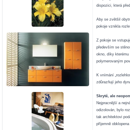
dispozici, která př
Aby se zvětšil obyt
pokoje vznikla rozl
Z pokoje se vstupuj
především se stěnou
okno, díky kterému 
polymerovaným povrc
K vnímání „rozlehlo
zdůrazňují jeho dyn
Skryté, ale neopo
Nejpracnější a nejn
odizolován, bylo ro
tak architektovi po
příjemně obklopena 