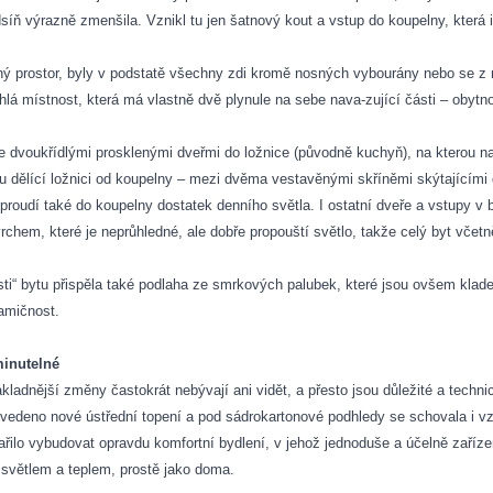
edsíň výrazně zmenšila. Vznikl tu jen šatnový kout a vstup do koupelny, která 
ný prostor, byly v podstatě všechny zdi kromě nosných vybourány nebo se z ni
ehlá místnost, která má vlastně dvě plynule na sebe nava-zující části – obyt
e dvoukřídlými prosklenými dveřmi do ložnice (původně kuchyň), na kterou na
 dělící ložnici od koupelny – mezi dvěma vestavěnými skříněmi skýtajícími 
proudí také do koupelny dostatek denního světla. I ostatní dveře a vstupy v
hem, které je neprůhledné, ale dobře propouští světlo, takže celý byt včetně
sti“ bytu přispěla také podlaha ze smrkových palubek, které jsou ovšem klade
amičnost.
minutelné
ákladnější změny častokrát nebývají ani vidět, a přesto jsou důležité a tech
zvedeno nové ústřední topení a pod sádrokartonové podhledy se schovala i v
dařilo vybudovat opravdu komfortní bydlení, v jehož jednoduše a účelně zaříz
světlem a teplem, prostě jako doma.