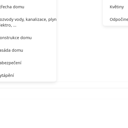
třecha domu
Květiny
ozvody vody, kanalizace, plynu,
Odpočine
lektro, …
onstrukce domu
asáda domu
abezpečení
ytápění