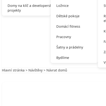
Domy na klíč a developerské
Ložnice
S
projekty
Dětské pokoje
R
e
Domácí fitness
K
Pracovny
F
Šatny a prádelny
Z
Bydlíme
V
Hlavní stránka
>
Návštěvy
> Návrat domů
Zpět na Návštěvy
NÁVŠTĚVY
Návrat domů