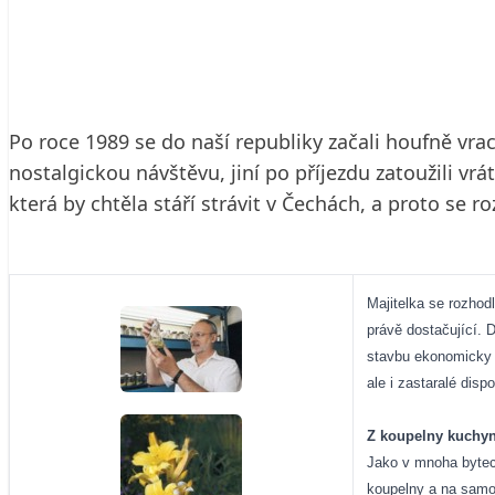
5. 9. 2004
3 min. čtení
Po roce 1989 se do naší republiky začali houfně vrac
nostalgickou návštěvu, jiní po příjezdu zatoužili vr
která by chtěla stáří strávit v Čechách, a proto se r
Majitelka se rozhod
právě dostačující. 
stavbu ekonomicky ú
ale i zastaralé dispo
Z koupelny kuchyn
Jako v mnoha bytech
koupelny a na samos