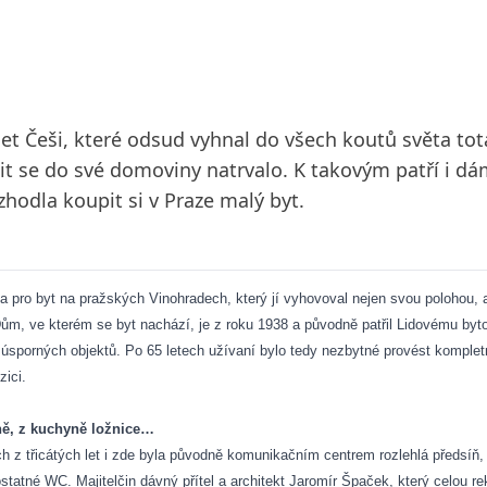
et Češi, které odsud vyhnal do všech koutů světa total
átit se do své domoviny natrvalo. K takovým patří i dá
ozhodla koupit si v Praze malý byt.
la pro byt na pražských Vinohradech, který jí vyhovoval nejen svou polohou,
Dům, ve kterém se byt nachází, je z roku 1938 a původně patřil Lidovému byt
sporných objektů. Po 65 letech užívaní bylo tedy nezbytné provést kompletn
zici.
ě, z kuchyně ložnice…
 z třicátých let i zde byla původně komunikačním centrem rozlehlá předsíň, 
tatné WC. Majitelčin dávný přítel a architekt Jaromír Špaček, který celou rek