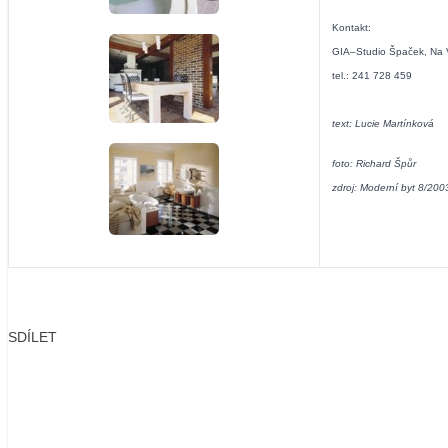
Kontakt:
GIA–Studio Špaček, Na 
tel.: 241 728 459
text: Lucie Martínková
foto: Richard Špůr
zdroj: Moderní byt 8/200
SDÍLET
Facebook
X
LinkedIn
Email