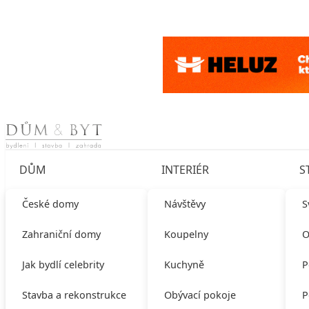
Skip to content
DŮM
INTERIÉR
S
České domy
Návštěvy
S
Zahraniční domy
Koupelny
O
Jak bydlí celebrity
Kuchyně
P
Stavba a rekonstrukce
Obývací pokoje
P