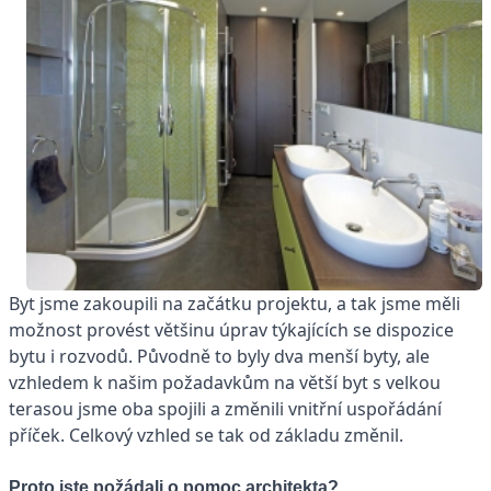
Byt jsme zakoupili na začátku projektu, a tak jsme měli
možnost provést většinu úprav týkajících se dispozice
bytu i rozvodů. Původně to byly dva menší byty, ale
vzhledem k našim požadavkům na větší byt s velkou
terasou jsme oba spojili a změnili vnitřní uspořádání
příček. Celkový vzhled se tak od základu změnil.
Proto jste požádali o pomoc architekta?