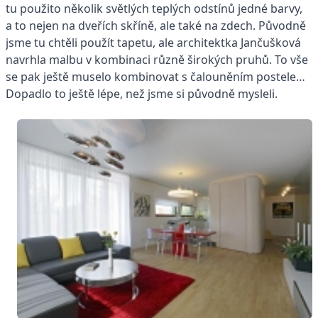
tu použito několik světlých teplých odstínů jedné barvy,
a to nejen na dveřích skříně, ale také na zdech. Původně
jsme tu chtěli použít tapetu, ale architektka Jančušková
navrhla malbu v kombinaci různě širokých pruhů. To vše
se pak ještě muselo kombinovat s čalouněním postele…
Dopadlo to ještě lépe, než jsme si původně mysleli.