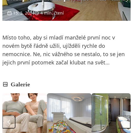
15. 5. 2014
4 min. čtení
Místo toho, aby si mladí manželé první noc v
novém bytě řádně užili, ujížděli rychle do
nemocnice. Ne, nic vážného se nestalo, to se jen
jejich první potomek začal klubat na svět…
Galerie