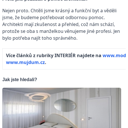
Nejen proto. Chtěli jsme krásný a funkční byt a věděli
jsme, že budeme potřebovat odbornou pomoc.
Architekti mají zkušenost a přehled, což nám schází,
protože se oba s manželkou věnujeme jiné profesi. Jen
bylo potřeba najít toho správného.
Více článků z rubriky INTERIÉR najdete na
www.moder
www.mujdum.cz
.
Jak jste hledali?