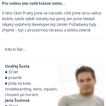
Pro rodinu jste našli krásné místo…
V této části Prahy jsme se narodili, cítili jsme se tu velice
dobře, takže výběr lokality byl jasný. Jen jsme hledali
nějaký vydařený developerský záměr. Požadavky byly
zřejmé – byt s prostornou terasou a blízko zeleně.
Kdo tu žije…
Ondřej Šusta
■ 33 let
■ právník
■ jízda na kole,
snowboarding, tenis, squash,
chození po horách
Jana Šustová
■ 29 let