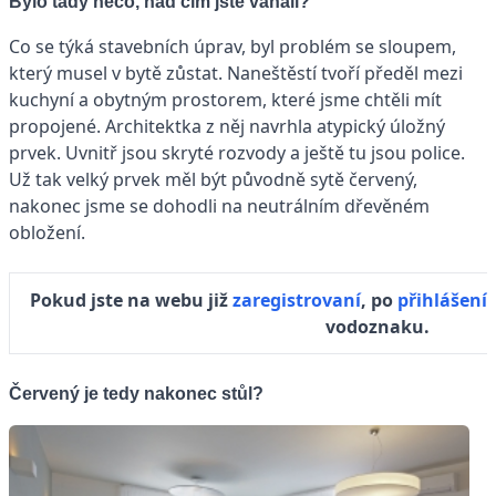
Bylo tady něco, nad čím jste váhali?
Co se týká stavebních úprav, byl problém se sloupem,
který musel v bytě zůstat. Naneštěstí tvoří předěl mezi
kuchyní a obytným prostorem, které jsme chtěli mít
propojené. Architektka z něj navrhla atypický úložný
prvek. Uvnitř jsou skryté rozvody a ještě tu jsou police.
Už tak velký prvek měl být původně sytě červený,
nakonec jsme se dohodli na neutrálním dřevěném
obložení.
Pokud jste na webu již
zaregistrovaní
, po
přihlášení
vodoznaku.
Červený je tedy nakonec stůl?