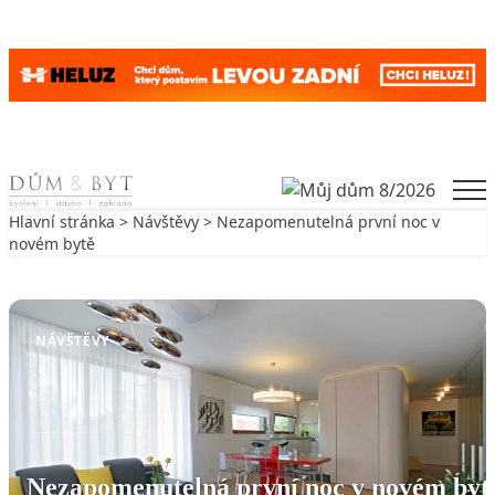
Skip to content
Men
Hlavní stránka
>
Návštěvy
> Nezapomenutelná první noc v
novém bytě
Zpět na Návštěvy
NÁVŠTĚVY
Nezapomenutelná první noc v novém byt