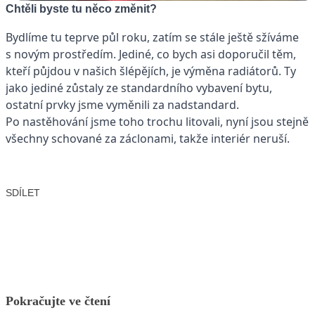
Chtěli byste tu něco změnit?
Bydlíme tu teprve půl roku, zatím se stále ještě sžíváme
s novým prostředím. Jediné, co bych asi doporučil těm,
kteří půjdou v našich šlépějích, je výměna radiátorů. Ty
jako jediné zůstaly ze standardního vybavení bytu,
ostatní prvky jsme vyměnili za nadstandard.
Po nastěhování jsme toho trochu litovali, nyní jsou stejně
všechny schované za záclonami, takže interiér neruší.
SDÍLET
Facebook
X
LinkedIn
Email
Pokračujte ve čtení