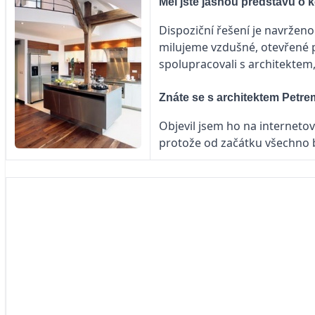
Měl jste jasnou představu o k
Dispoziční řešení je navrženo
milujeme vzdušné, otevřené p
spolupracovali s architektem,
Znáte se s architektem Petr
Objevil jsem ho na internetový
protože od začátku všechno b