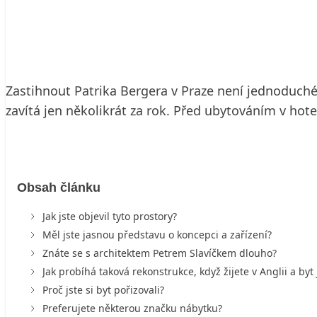
30. 10. 2006
4 min. čtení
Zastihnout Patrika Bergera v Praze není jednoduché. 
zavítá jen několikrát za rok. Před ubytováním v ho
Obsah článku
Jak jste objevil tyto prostory?
Měl jste jasnou představu o koncepci a zařízení?
Znáte se s architektem Petrem Slavíčkem dlouho?
Jak probíhá taková rekonstrukce, když žijete v Anglii a byt 
Proč jste si byt pořizovali?
Preferujete některou značku nábytku?