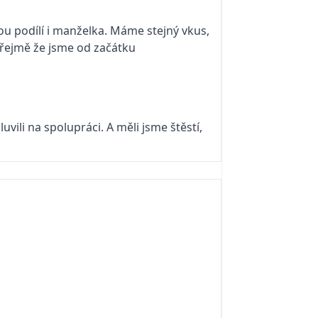
rou podílí i manželka. Máme stejný vkus,
zřejmě že jsme od začátku
uvili na spolupráci. A měli jsme štěstí,