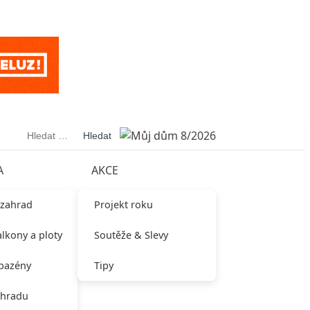
Vyhledávání
A
AKCE
 zahrad
Projekt roku
alkony a ploty
Soutěže & Slevy
 bazény
Tipy
ahradu