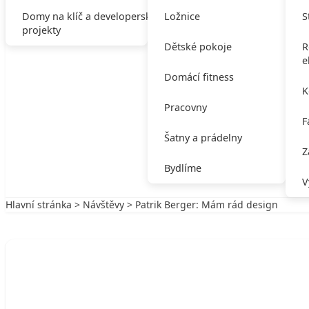
Domy na klíč a developerské
Ložnice
S
projekty
Dětské pokoje
R
e
Domácí fitness
K
Pracovny
F
Šatny a prádelny
Z
Bydlíme
V
Hlavní stránka
>
Návštěvy
> Patrik Berger: Mám rád design
Zpět na Návštěvy
NÁVŠTĚVY
Patrik Berger: Mám rád design