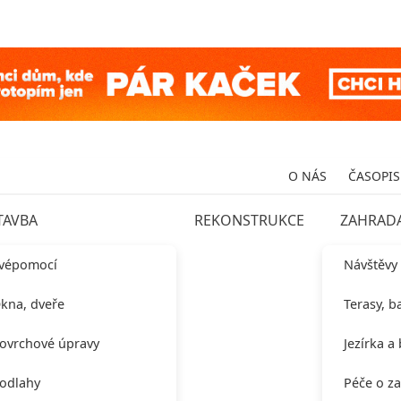
O NÁS
ČASOPIS
TAVBA
REKONSTRUKCE
ZAHRAD
vépomocí
Návštěvy
kna, dveře
Terasy, b
ovrchové úpravy
Jezírka a
odlahy
Péče o z