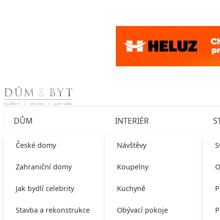
Skip to content
DŮM
INTERIÉR
S
České domy
Návštěvy
S
Zahraniční domy
Koupelny
O
Jak bydlí celebrity
Kuchyně
P
Stavba a rekonstrukce
Obývací pokoje
P