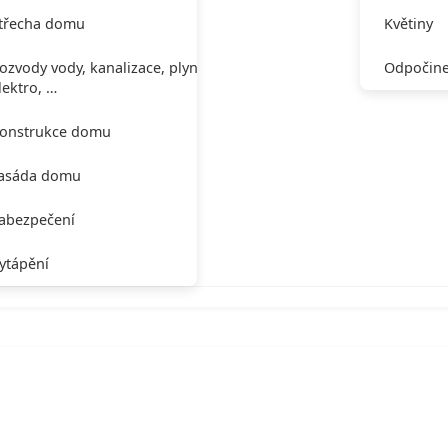
třecha domu
Květiny
ozvody vody, kanalizace, plynu,
Odpočine
lektro, …
onstrukce domu
asáda domu
abezpečení
ytápění