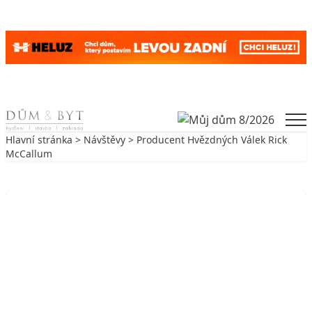
Skip to content
Men
Hlavní stránka
>
Návštěvy
> Producent Hvězdných Válek Rick
McCallum
Zpět na Návštěvy
NÁVŠTĚVY
Producent Hvězdných Válek Rick
McCallum
24. 5. 2010
5 min. čtení