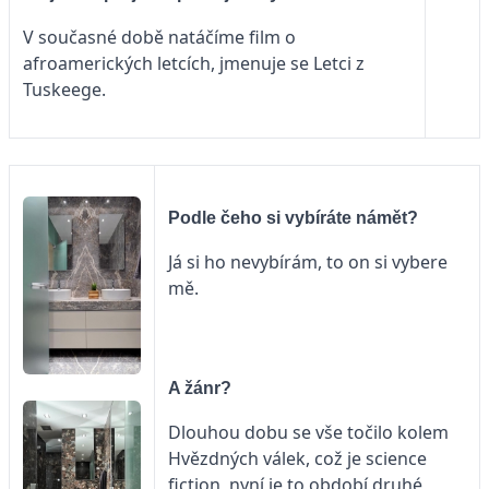
V současné době natáčíme film o
afroamerických letcích, jmenuje se Letci z
Tuskeege.
Podle čeho si vybíráte námět?
Já si ho nevybírám, to on si vybere
mě.
A žánr?
Dlouhou dobu se vše točilo kolem
Hvězdných válek, což je science
fiction, nyní je to období druhé