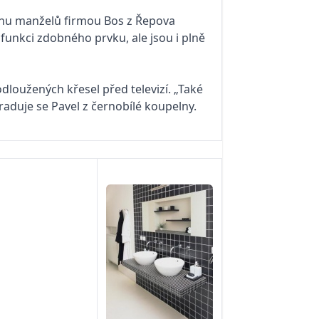
ávrhu manželů firmou Bos z Řepova
n funkci zdobného prvku, ale jsou i plně
loužených křesel před televizí. „Také
raduje se Pavel z černobílé koupelny.