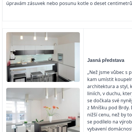
úpravám zásuvek nebo posunu kotle o deset centimetrů 
Jasná představa
„Než jsme vůbec s pr
kam umístit koupelnu
architektura a styl, 
liniích, v duchu, k
se dočkala své nyně
z Mníšku pod Brdy. 
nižší cenu, než by 
se podílelo na výrobě
vybavení domácnosti