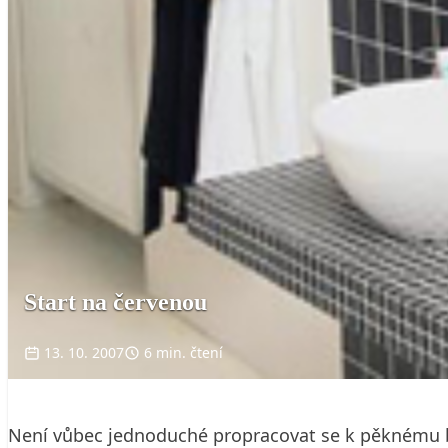
Start na červenou
13. 10. 2007
6 min. čtení
Není vůbec jednoduché propracovat se k pěknému bydl