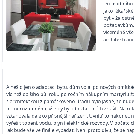
Do osobního v
jako lékařské
byt v žalostn
požadavkům, b
víceméně vše 
architekti ani
A nešlo jen o adaptaci bytu, dům volal po nových omítkách
víc než dalšího půl roku po ročním nákupním martyriu ža
s architektkou z památkového úřadu bylo jasné, že bude
nic nerozumného, vše by bylo beztak hřích zrušit. Na rek
vztahovala daleko přísnější nařízení. Uvnitř to nakonec n
vyřešit topení, vodu, plyn i elektrické rozvody. V počát
jak bude vše ve finále vypadat. Není proto divu, že se