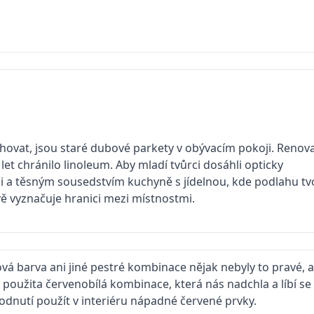
chovat, jsou staré dubové parkety v obývacím pokoji. Renov
et chránilo linoleum. Aby mladí tvůrci dosáhli opticky
 a těsným sousedstvím kuchyně s jídelnou, kde podlahu tv
vě vyznačuje hranici mezi místnostmi.
ová barva ani jiné pestré kombinace nějak nebyly to pravé, až
 použita červenobílá kombinace, která nás nadchla a líbí
hodnutí použít v inte­riéru nápadné červené prvky.