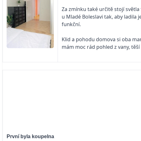
Za zmínku také určitě stojí světl
u Mladé Boleslavi tak, aby ladila 
funkční.
Klid a pohodu domova si oba manž
mám moc rád pohled z vany, těší m
První byla koupelna