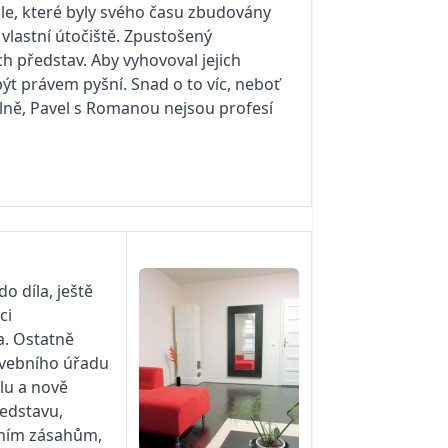
ile, které byly svého času zbudovány
 vlastní útočiště. Zpustošený
h představ. Aby vyhovoval jejich
t právem pyšní. Snad o to víc, neboť
telně, Pavel s Romanou nejsou profesí
o díla, ještě
ci
a. Ostatně
tavebního úřadu
hlu a nově
ředstavu,
ebním zásahům,