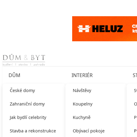
Skip to content
DŮM
INTERIÉR
S
České domy
Návštěvy
S
Zahraniční domy
Koupelny
O
Jak bydlí celebrity
Kuchyně
P
Stavba a rekonstrukce
Obývací pokoje
P