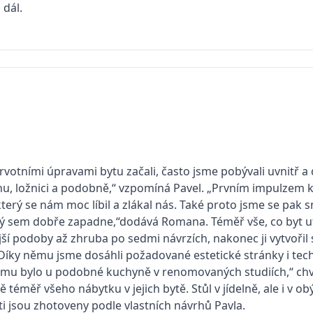
dál.
votními úpravami bytu začali, často jsme pobývali uvnitř a 
, ložnici a podobně,“ vzpomíná Pavel. „Prvním impulzem ke k
který se nám moc líbil a zlákal nás. Také proto jsme se pak sn
terý sem dobře zapadne,“dodává Romana. Téměř vše, co byt u
jší podoby až zhruba po sedmi návrzích, nakonec ji vytvoři
Díky němu jsme dosáhli požadované estetické stránky i tech
tomu bylo u podobné kuchyně v renomovaných studiích,“ chvá
 téměř všeho nábytku v jejich bytě. Stůl v jídelně, ale i v ob
 jsou zhotoveny podle vlastních návrhů Pavla.