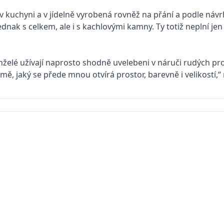
a v kuchyni a v jídelně vyrobená rovněž na přání a podle n
jednak s celkem, ale i s kachlovými kamny. Ty totiž neplní je
elé užívají naprosto shodně uvelebeni v náruči rudých prod
ě, jaký se přede mnou otvírá prostor, barevně i velikostí,“ 