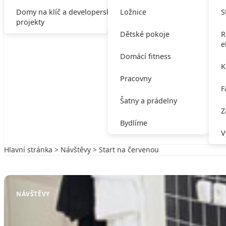
Domy na klíč a developerské
Ložnice
S
projekty
Dětské pokoje
R
e
Domácí fitness
K
Pracovny
F
Šatny a prádelny
Z
Bydlíme
V
Hlavní stránka
>
Návštěvy
> Start na červenou
Zpět na Návštěvy
NÁVŠTĚVY