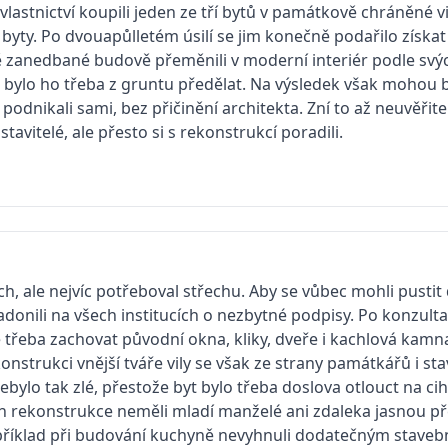
lastnictví koupili jeden ze tří bytů v památkově chráněné v
 byty. Po dvouapůlletém úsilí se jim konečně podařilo získat
ě zanedbané budově přeměnili v moderní interiér podle svýc
ylo ho třeba z gruntu předělat. Na výsledek však mohou bý
podnikali sami, bez přičinění architekta. Zní to až neuvěři
 stavitelé, ale přesto si s rekonstrukcí poradili.
, ale nejvíc potřeboval střechu. Aby se vůbec mohli pustit d
donili na všech institucích o nezbytné podpisy. Po konzulta
 třeba zachovat původní okna, kliky, dveře i kachlová kamn
onstrukci vnější tváře vily se však ze strany památkářů i s
ebylo tak zlé, přestože byt bylo třeba doslova otlouct na ci
cích rekonstrukce neměli mladí manželé ani zdaleka jasnou p
 například při budování kuchyně nevyhnuli dodatečným stav