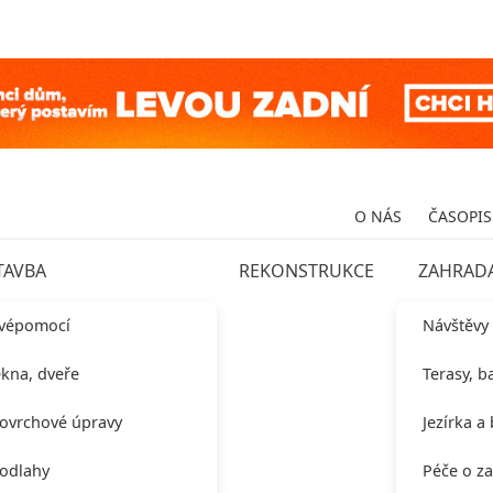
O NÁS
ČASOPIS
TAVBA
REKONSTRUKCE
ZAHRAD
vépomocí
Návštěvy
kna, dveře
Terasy, b
ovrchové úpravy
Jezírka a
odlahy
Péče o z