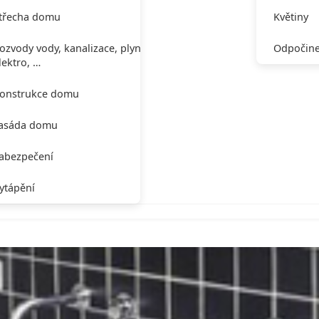
třecha domu
Květiny
ozvody vody, kanalizace, plynu,
Odpočine
lektro, …
onstrukce domu
asáda domu
abezpečení
ytápění