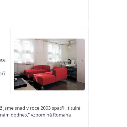
ace
oří
 jsme snad v roce 2003 spatřili titulní
 se nám dodnes,“ vzpomíná Romana