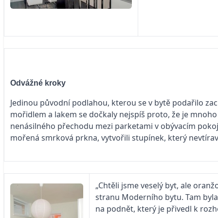
Odvážné kroky
Jedinou původní podlahou, kterou se v bytě podařilo za
mořidlem a lakem se dočkaly nejspíš proto, že je mnoho l
nenásilného přechodu mezi parketami v obývacím pokoji
mořená smrková prkna, vytvořili stupínek, který nevtíra
„Chtěli jsme veselý byt, ale oranž
stranu Moderního bytu. Tam byla
na podnět, který je při­vedl k roz