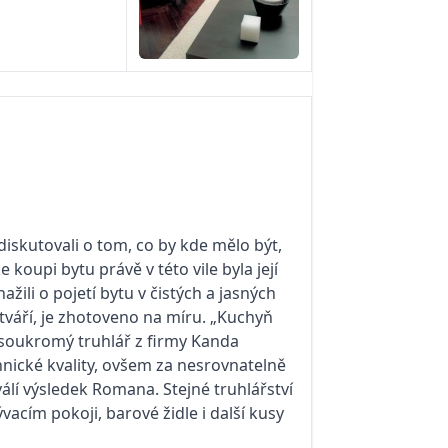
diskutovali o tom, co by kde mělo být,
oupi bytu právě v této vile byla její
ažili o pojetí bytu v čistých a jasných
tváří, je zhotoveno na míru. „Kuchyň
l soukromý truhlář z firmy Kanda
nické kvality, ovšem za nesrovnatelně
lí výsledek Romana. Stejné truhlářství
ývacím pokoji, barové židle i další kusy