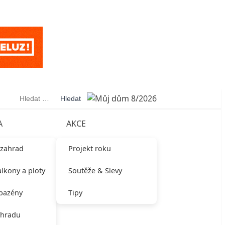
Vyhledávání
A
AKCE
 zahrad
Projekt roku
alkony a ploty
Soutěže & Slevy
 bazény
Tipy
ahradu