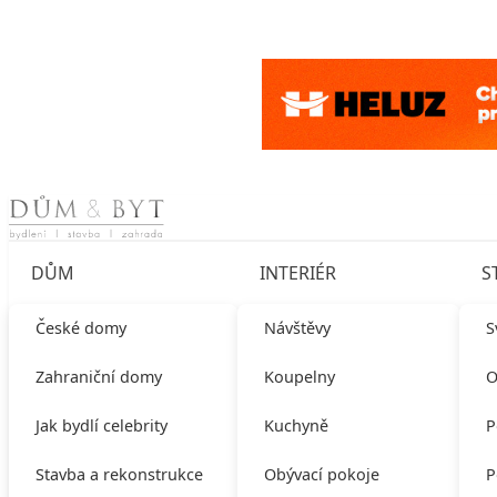
Skip to content
DŮM
INTERIÉR
S
České domy
Návštěvy
S
Zahraniční domy
Koupelny
O
Jak bydlí celebrity
Kuchyně
P
Stavba a rekonstrukce
Obývací pokoje
P