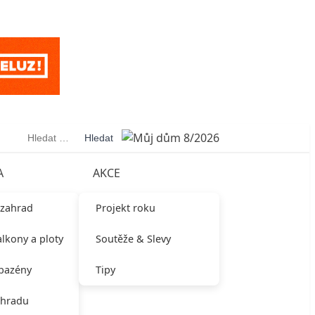
Vyhledávání
A
AKCE
 zahrad
Projekt roku
alkony a ploty
Soutěže & Slevy
 bazény
Tipy
ahradu