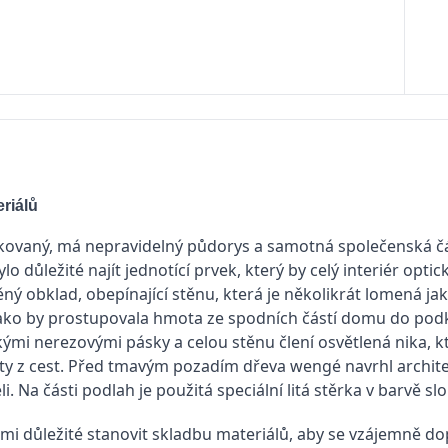
riálů
ikovaný, má nepravidelný půdorys a samotná společenská čás
lo důležité najít jednotící prvek, který by celý interiér op
ný obklad, obepínající stěnu, která je několikrát lomená ja
ako by prostupovala hmota ze spodních částí domu do podkro
ými nerezovými pásky a celou stěnu člení osvětlená nika, kt
y z cest. Před tmavým pozadím dřeva wengé navrhl archite
li. Na části podlah je použitá speciální litá stěrka v barvě sl
mi důležité stanovit skladbu materiálů, aby se vzájemně dop