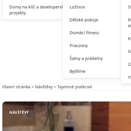
Domy na klíč a developerské
Ložnice
S
projekty
Dětské pokoje
R
e
Domácí fitness
K
Pracovny
F
Šatny a prádelny
Z
Bydlíme
V
Hlavní stránka
>
Návštěvy
> Tajemné podkroví
Zpět na Návštěvy
NÁVŠTĚVY