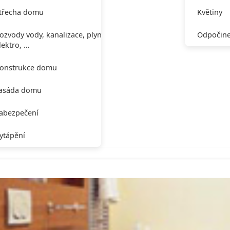
třecha domu
Květiny
ozvody vody, kanalizace, plynu,
Odpočine
lektro, …
onstrukce domu
asáda domu
abezpečení
ytápění