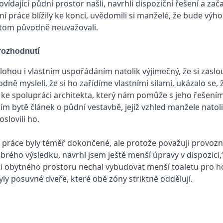
vídající půdní prostor našli, navrhli dispoziční řešení a zač
ní práce blížily ke konci, uvědomili si manželé, že bude výho
o tom původně neuvažovali.
rozhodnutí
olohou i vlastním uspořádáním natolik výjimečný, že si zaslou
dně mysleli, že si ho zařídíme vlastními silami, ukázalo se,
ke spolupráci architekta, který nám pomůže s jeho řešením,“
m bytě článek o půdní vestavbě, jejíž vzhled manžele natolik
 oslovili ho.
 práce byly téměř dokončené, ale protože považuji provozn
brého výsledku, navrhl jsem ještě menší úpravy v dispozici,“
ti obytného prostoru nechal vybudovat menší toaletu pro 
byly posuvné dveře, které obě zóny striktně oddělují.