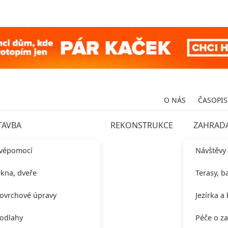
O NÁS
ČASOPIS
TAVBA
REKONSTRUKCE
ZAHRAD
vépomocí
Návštěvy
kna, dveře
Terasy, b
ovrchové úpravy
Jezírka a
odlahy
Péče o z