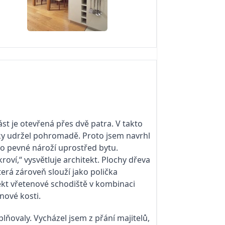
t je otevřená přes dvě patra. V takto
ticky udržel pohromadě. Proto jsem navrhl
ko pevné nároží uprostřed bytu.
ví,“ vysvětluje architekt. Plochy dřeva
erá zároveň slouží jako polička
kt vřetenové schodiště v kombinaci
onové kosti.
lňovaly. Vycházel jsem z přání majitelů,