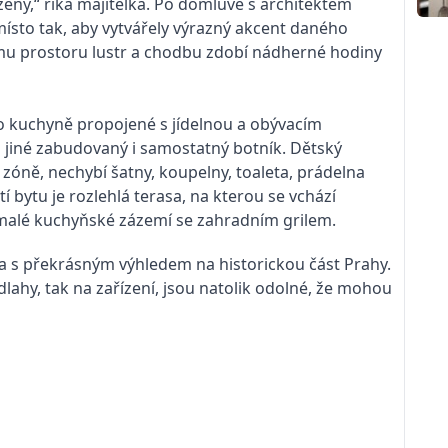
zený,“ říká majitelka. Po domluvě s architektem
místo tak, aby vytvářely výrazný akcent daného
ému prostoru lustr a chodbu zdobí nádherné hodiny
 kuchyně propojené s jídelnou a obývacím
o jiné zabudovaný i samostatný botník. Dětský
 zóně, nechybí šatny, koupelny, toaleta, prádelna
 bytu je rozlehlá terasa, na kterou se vchází
 malé kuchyňské zázemí se zahradním grilem.
sa s překrásným výhledem na historickou část Prahy.
dlahy, tak na zařízení, jsou natolik odolné, že mohou