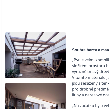
Souhra barev a mate
„Byt je velmi kompl
složitém prostoru by
výrazně tmavý dřevě
V tomto materiálu j
jsou sesazeny s tenk
pro drobné předmět
litiny a nerezové oce
„Na začátku bylo vel