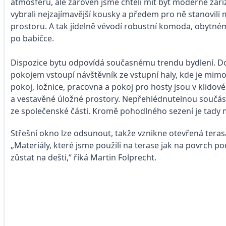
atmosféru, ale zároveň jsme chtěli mít byt moderně zaří
vybrali nejzajímavější kousky a předem pro ně stanovili 
prostoru. A tak jídelně vévodí robustní komoda, obytn
po babičce.
Dispozice bytu odpovídá současnému trendu bydlení. Do
pokojem vstoupí návštěvník ze vstupní haly, kde je mim
pokoj, ložnice, pracovna a pokoj pro hosty jsou v klidové
a vestavěné úložné prostory. Nepřehlédnutelnou součástí
ze společenské části. Kromě pohodlného sezení je tady
Střešní okno lze odsunout, takže vznikne otevřená tera
„Materiály, které jsme použili na terase jak na povrch po
zůstat na dešti,“ říká Martin Folprecht.