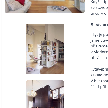
Když odpo
se staveb
ačkoliv 
Správné 
„Byt je p
jsme půvo
přizveme 
v Moderní
obrátili a
„Stavební
základ do
V blízkos
částí při