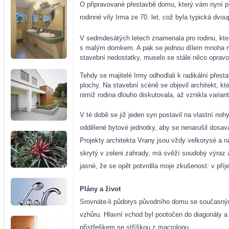
O připravované přestavbě domu, který vám nyní př
rodinné vily Irma ze 70. let, což byla typická dvo
V sedmdesátých letech znamenala pro rodinu, kter
s malým domkem. A pak se jednou dílem mnoha náho
stavební nedostatky, muselo se stále něco opravo
Tehdy se majitelé Irmy odhodlali k radikální přest
plochy. Na stavební scéně se objevil architekt, kt
nimiž rodina dlouho diskutovala, až vznikla variant
V té době se již jeden syn postavil na vlastní no
oddělené bytové jednotky, aby se nenarušil dosav
Projekty architekta Vrany jsou vždy velkorysé a n
skrytý v zeleni zahrady, má svěží soudobý výraz 
jasné, že se opět potvrdila moje zkušenost: v pří
Plány a život
Srovnáte-li půdorys původního domu se současným
vzhůru. Hlavní vchod byl pootočen do diagonály a
přístřeškem se stříškou z macrolonu.