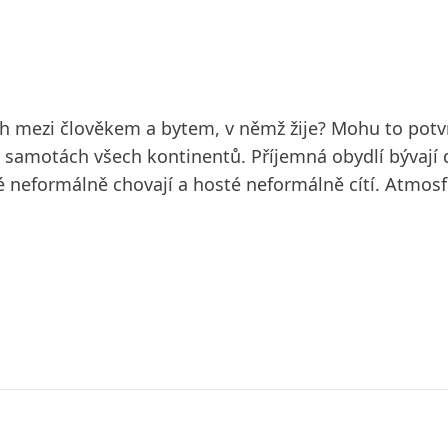
tah mezi člověkem a bytem, v němž žije? Mohu to potvr
a samotách všech kontinentů. Příjemná obydlí bývají
eformálně chovají a hosté neformálně cítí. Atmosféra 