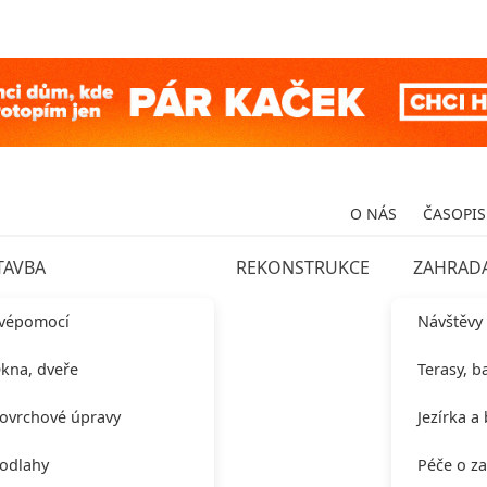
O NÁS
ČASOPIS
TAVBA
REKONSTRUKCE
ZAHRAD
vépomocí
Návštěvy
kna, dveře
Terasy, b
ovrchové úpravy
Jezírka a
odlahy
Péče o z