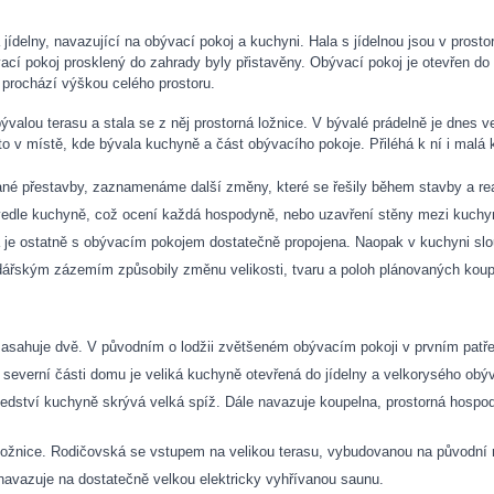
jídelny, navazující na obývací pokoj a kuchyni. Hala s jídelnou jsou v prost
cí pokoj prosklený do zahrady byly přistavěny. Obývací pokoj je otevřen d
 prochází výškou celého prostoru.
ývalou terasu a stala se z něj prostorná ložnice. V bývalé prádelně je dnes
 to v místě, kde bývala kuchyně a část obývacího pokoje. Přiléhá k ní i malá 
né přestavby, zaznamenáme další změny, které se řešily během stavby a rea
edle kuchyně, což ocení každá hospodyně, nebo uzavření stěny mezi kuchyn
na je ostatně s obývacím pokojem dostatečně propojena. Naopak v kuchyni sl
ářským zázemím způsobily změnu velikosti, tvaru a poloh plánovaných koup
zasahuje dvě. V původním o lodžii zvětšeném obývacím pokoji v prvním patře 
é severní části domu je veliká kuchyně otevřená do jídelny a velkorysého obý
edství kuchyně skrývá velká spíž. Dále navazuje koupelna, prostorná hospod
ožnice. Rodičovská se vstupem na velikou terasu, vybudovanou na původní r
navazuje na dostatečně velkou elektricky vyhřívanou saunu.