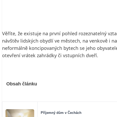
23. 1. 2002
9 min. čtení
Věříte, že existuje na první pohled rozeznatelný vz
návštěv lidských obydlí ve městech, na venkově i n
neformálně koncipovaných bytech se jeho obyvatelé n
otevření vrátek zahrádky či vstupních dveří.
Obsah článku
Příjemný dům v Čechách