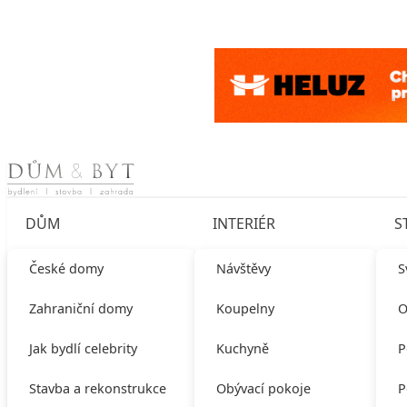
Skip to content
DŮM
INTERIÉR
S
České domy
Návštěvy
S
Zahraniční domy
Koupelny
O
Jak bydlí celebrity
Kuchyně
P
Stavba a rekonstrukce
Obývací pokoje
P