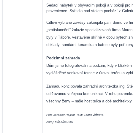
Sedací nábytek v obývacím pokoji a v pokoji pro h
provenience. Svítidlo nad stolem pochází z Galerie
Citlivě vybrané závěsy zakoupila paní domu ve fir
„protisluneční“ žaluzie specializovaná firma Maro
byly v Táboře, vestavěné skříně v obou bytech zh
obklady, sanitární keramika a baterie byly poříze
Podzimní zahrada
Dům jsme fotografovali na podzim, kdy v blízkém l
vydlážděné venkovní terase v úrovni terénu a vyh
Zahradu koncipovala zahradní architektka ing. Ště
udržovanou veřejnou komunikaci. V rohu pozemku u 
všechny ženy – naše hostitelka a obě architektky 
Foto Jaroslav Hejzlar, Text: Lenka Žižková
Zdroj: Můj dům 2/01