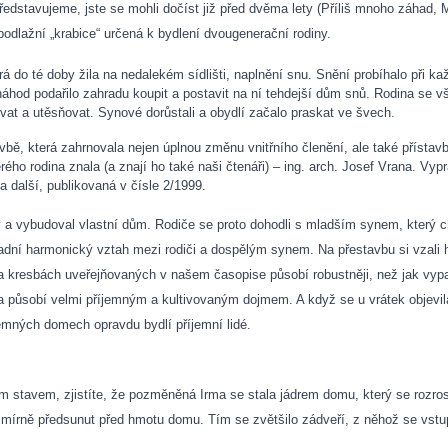
edstavujeme, jste se mohli dočíst již před dvěma lety (Příliš mnoho záhad,
upodlažní „krabice“ určená k bydlení dvougenerační rodiny.
á do té doby žila na nedalekém sídlišti, naplnění snu. Snění probíhalo při
d podařilo zahradu koupit a postavit na ní tehdejší dům snů. Rodina se vša
vat a utěsňovat. Synové dorůstali a obydlí začalo praskat ve švech.
avbě, která zahrnovala nejen úplnou změnu vnitřního členění, ale také přístav
erého rodina znala (a znají ho také naši čtenáři) – ing. arch. Josef Vrana. Vyp
a další, publikovaná v čísle 2/1999.
hy a vybudoval vlastní dům. Rodiče se proto dohodli s mladším synem, který 
adní harmonický vztah mezi rodiči a dospělým synem. Na přestavbu si vzali 
a kresbách uveřejňovaných v našem časopise působí robustněji, než jak vypad
a působí velmi příjemným a kultivovaným dojmem. A když se u vrátek objevi
jemných domech opravdu bydlí příjemní lidé.
 stavem, zjistíte, že pozměněná Irma se stala jádrem domu, který se rozro
 mírně předsunut před hmotu domu. Tím se zvětšilo zádveří, z něhož se vstu