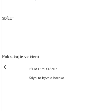
SDÍLET
Facebook
X
LinkedIn
Email
Pokračujte ve čtení
PŘEDCHOZÍ ČLÁNEK
Kdysi to bývalo baroko