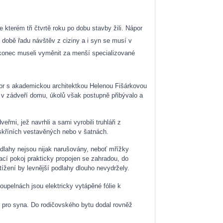
e kterém tři čtvrtě roku po dobu stavby žili. Nápor
é době řadu návštěv z ciziny a i syn se musí v
nakonec museli vyměnit za menší specializované
or s akademickou architektkou Helenou Fišárkovou
ík v zádveří domu, úkolů však postupně přibývalo a
mi, jež navrhli a sami vyrobili truhláři z
 skříních vestavěných nebo v šatnách.
odlahy nejsou nijak narušovány, neboť mřížky
ací pokoj prakticky propojen se zahradou, do
tížení by levnější podlahy dlouho nevydržely.
upelnách jsou elektricky vytápěné fólie k
 i pro syna. Do rodičovského bytu dodal rovněž