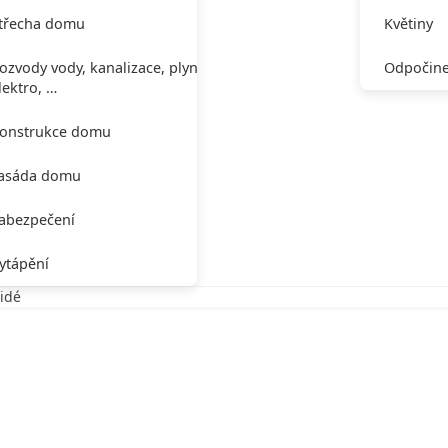
třecha domu
Květiny
ozvody vody, kanalizace, plynu,
Odpočine
lektro, …
onstrukce domu
asáda domu
abezpečení
ytápění
idé
é