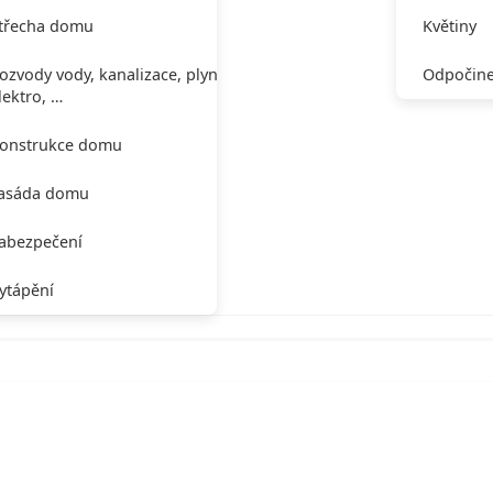
třecha domu
Květiny
ozvody vody, kanalizace, plynu,
Odpočine
lektro, …
onstrukce domu
asáda domu
abezpečení
ytápění