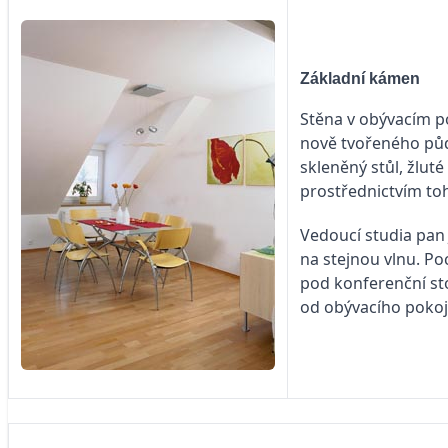
Základní kámen
Stěna v obývacím p
nově tvořeného půdn
skleněný stůl, žlut
prostřednictvím toh
Vedoucí studia pan J
na stejnou vlnu. Po
pod konferenční sto
od obývacího pokoje