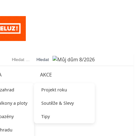
Vyhledávání
A
AKCE
 zahrad
Projekt roku
alkony a ploty
Soutěže & Slevy
 bazény
Tipy
ahradu