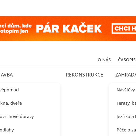
O NÁS
ČASOPIS
TAVBA
REKONSTRUKCE
ZAHRAD
vépomocí
Návštěvy
kna, dveře
Terasy, b
ovrchové úpravy
Jezírka a
odlahy
Péče o z