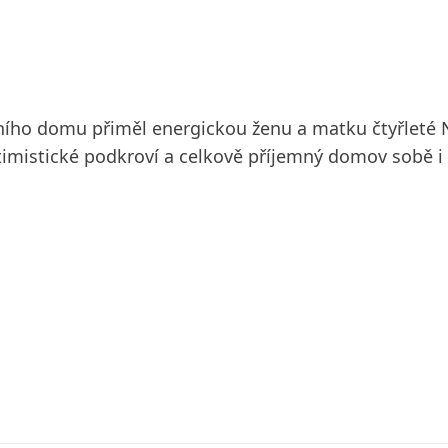
ího domu přiměl energickou ženu a matku čtyřleté N
timistické podkroví a celkově příjemný domov sobě i 