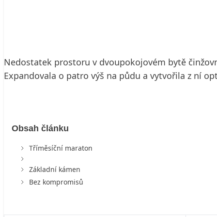
23. 3. 2007
4 min. čtení
Nedostatek prostoru v dvoupokojovém bytě činžovn
Expandovala o patro výš na půdu a vytvořila z ní op
Obsah článku
Tříměsíční maraton
Základní kámen
Bez kompromisů