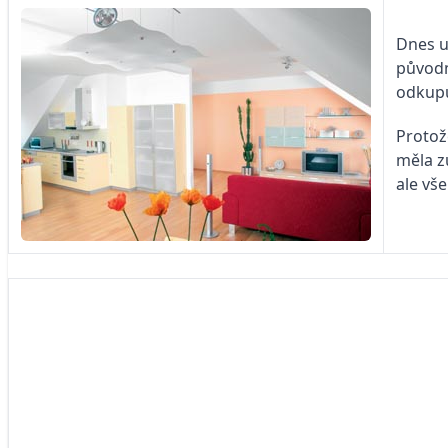
Dnes už
původn
odkupu
Protož
měla z
ale vše