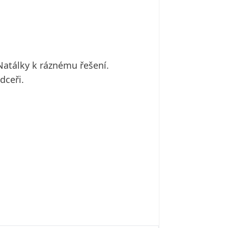
atálky k ráznému řešení.
dceři.