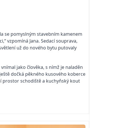
stala se pomyslným stavebním kamenem
hci,“ vzpomíná Jana. Sedací souprava,
osvětlení už do nového bytu putovaly
i vnímal jako člověka, s nímž je naladěn
se ještě dočká pěkného kusového koberce
pní prostor schodiště a kuchyňský kout