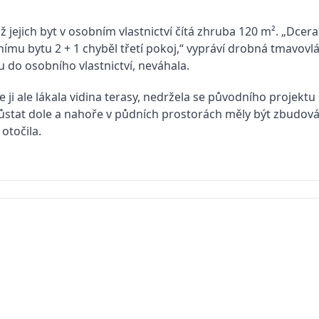
 jejich byt v osobním vlastnictví čítá zhruba 120 m². „Dcera
ímu bytu 2 + 1 chyběl třetí pokoj,“ vypráví drobná tmavovlá
 do osobního vlastnictví, neváhala.
e ji ale lákala vidina terasy, nedržela se původního projek
ůstat dole a nahoře v půdních prostorách měly být zbudován
 otočila.