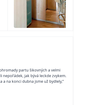
dohromady partu šikovných a velmi
oli nepořádek, jak bývá leckde zvykem.
a a na konci dubna jsme už bydlely,“