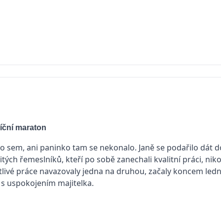
íční maraton
o sem, ani paninko tam se nekonalo. Janě se podařilo dát 
itých řemeslníků, kteří po sobě zanechali kvalitní práci, nik
tlivé práce navazovaly jedna na druhou, začaly koncem ledn
e s uspokojením majitelka.