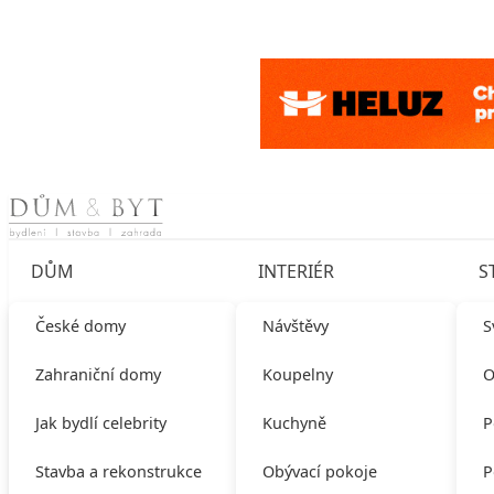
Skip to content
DŮM
INTERIÉR
S
České domy
Návštěvy
S
Zahraniční domy
Koupelny
O
Jak bydlí celebrity
Kuchyně
P
Stavba a rekonstrukce
Obývací pokoje
P