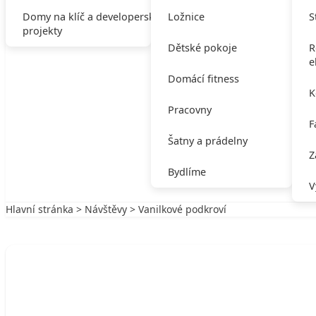
Domy na klíč a developerské
Ložnice
S
projekty
Dětské pokoje
R
e
Domácí fitness
K
Pracovny
F
Šatny a prádelny
Z
Bydlíme
V
Hlavní stránka
>
Návštěvy
> Vanilkové podkroví
Zpět na Návštěvy
NÁVŠTĚVY
Vanilkové podkroví