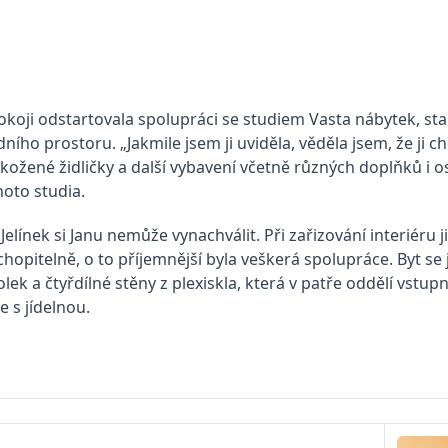
okoji odstartovala spolupráci se studiem Vasta nábytek, 
ího prostoru. „Jakmile jsem ji uviděla, věděla jsem, že ji c
é kožené židličky a další vybavení včetně různých doplňků i 
oto studia.
elínek si Janu nemůže vynachválit. Při zařizování interiéru j
chopitelně, o to příjemnější byla veškerá spolupráce. Byt 
lek a čtyřdílné stěny z plexiskla, která v patře oddělí vstu
 s jídelnou.