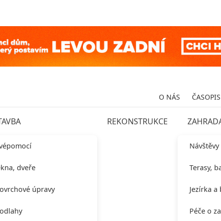
O NÁS
ČASOPIS
TAVBA
REKONSTRUKCE
ZAHRAD
vépomocí
Návštěvy
kna, dveře
Terasy, b
ovrchové úpravy
Jezírka a
odlahy
Péče o z