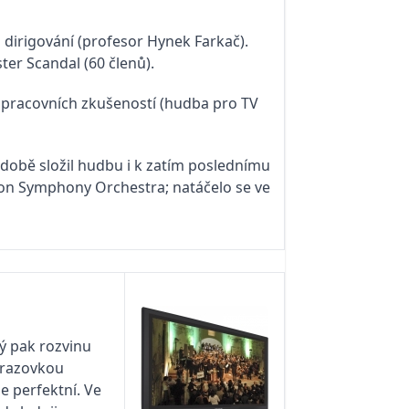
a dirigování (profesor Hynek Farkač).
ter Scandal (60 členů).
, pracovních zkušeností (hudba pro TV
í době složil hudbu i k zatím poslednímu
don Symphony Orchestra; natáčelo se ve
ý pak rozvinu
brazovkou
e perfektní. Ve