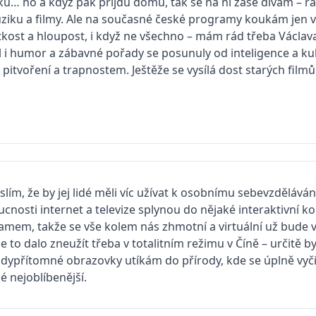
 no a když pak přijdu domů, tak se na ni zase dívám – rád
ziku a filmy. Ale na současné české programy koukám jen v
ytkost a hloupost, i když ne všechno – mám rád třeba Václa
i humor a zábavné pořady se posunuly od inteligence a kul
pitvoření a trapnostem. Ještěže se vysílá dost starých fil
ím, že by jej lidé měli víc užívat k osobnímu sebevzdělávání 
nosti internet a televize splynou do nějaké interaktivní k
em, takže se vše kolem nás zhmotní a virtuální už bude vel
se to dalo zneužít třeba v totalitním režimu v Číně – určitě 
udypřítomné obrazovky utíkám do přírody, kde se úplně vyčis
é nejoblíbenější.