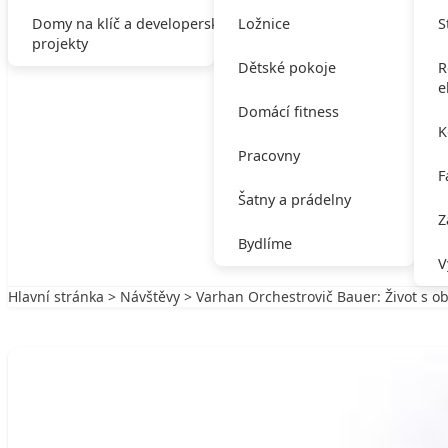
Domy na klíč a developerské
Ložnice
S
projekty
Dětské pokoje
R
e
Domácí fitness
K
Pracovny
F
Šatny a prádelny
Z
Bydlíme
V
Hlavní stránka
>
Návštěvy
> Varhan Orchestrovič Bauer: Život s o
Zpět na Návštěvy
NÁVŠTĚVY