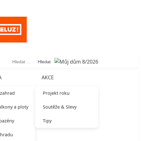
Vyhledávání
A
AKCE
 zahrad
Projekt roku
alkony a ploty
Soutěže & Slevy
 bazény
Tipy
ahradu