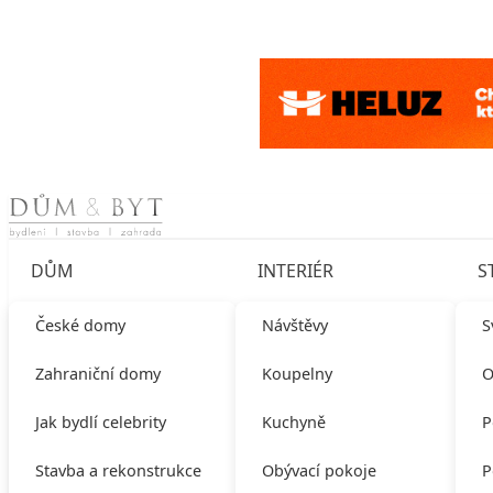
Skip to content
DŮM
INTERIÉR
S
České domy
Návštěvy
S
Zahraniční domy
Koupelny
O
Jak bydlí celebrity
Kuchyně
P
Stavba a rekonstrukce
Obývací pokoje
P