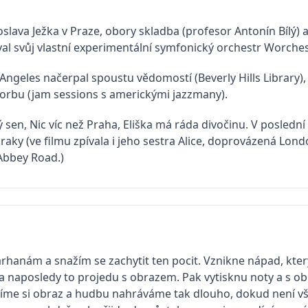
slava Ježka v Praze, obory skladba (profesor Antonín Bílý) 
val svůj vlastní experimentální symfonický orchestr Worches
 Angeles načerpal spoustu vědomostí (Beverly Hills Library)
 tvorbu (jam sessions s americkými jazzmany).
 sen, Nic víc než Praha, Eliška má ráda divočinu. V posledn
aky (ve filmu zpívala i jeho sestra Alice, doprovázená Lon
Abbey Road.)
rhanám a snažím se zachytit ten pocit. Vznikne nápad, kter
 a naposledy to projedu s obrazem. Pak vytisknu noty a s o
tíme si obraz a hudbu nahráváme tak dlouho, dokud není vš