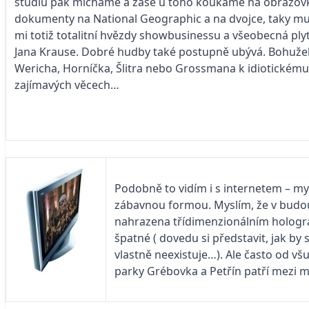
studiu pak mícháme a zase u toho koukáme na obrazovku…
dokumenty na National Geographic a na dvojce, taky mu
mi totiž totalitní hvězdy showbusinessu a všeobecná pl
Jana Krause. Dobré hudby také postupně ubývá. Bohužel 
Wericha, Horníčka, Šlitra nebo Grossmana k idiotickému 
zajímavých věcech…
Podobně to vidím i s internetem – mysl
zábavnou formou. Myslím, že v budouc
nahrazena třídimenzionálním hologram
špatné ( dovedu si představit, jak by 
vlastně neexistuje…). Ale často od vš
parky Grébovka a Petřín patří mezi m