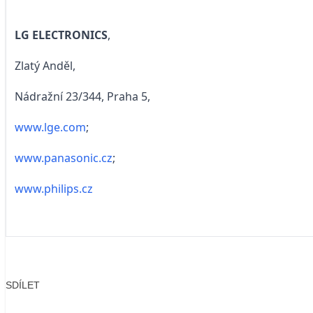
LG ELECTRONICS
,
Zlatý Anděl,
Nádražní 23/344, Praha 5,
www.lge.com
;
www.panasonic.cz
;
www.philips.cz
SDÍLET
Facebook
X
LinkedIn
Email