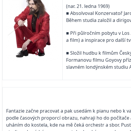
(nar. 21. ledna 1969)
■ Absolvoval Konzervatoř Jaro
Během studia založil a dirigo
■ Při půlročním pobytu v Los
a film) a inspirace pro další
■ Složil hudbu k filmům Český
Formanovu filmu Goyovy přízr
slavném londýnském studiu 
Fantazie začne pracovat a pak usedám k pianu nebo k va
podle časových proporcí obrazu, nahraji ho do počítače
uháním do kostela, kde na mě čeká orchestr a sbor. Pus