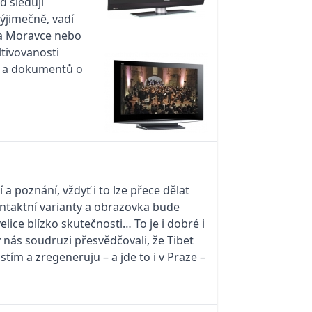
 sleduji
ýjimečně, vadí
va Moravce nebo
tivovanosti
mů a dokumentů o
a poznání, vždyť i to lze přece dělat
ontaktní varianty a obrazovka bude
ice blízko skutečnosti… To je i dobré i
by nás soudruzi přesvědčovali, že Tibet
tím a zregeneruju – a jde to i v Praze –