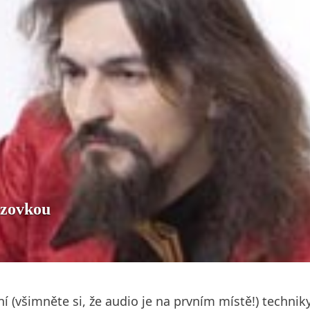
azovkou
í (všimněte si, že audio je na prvním místě!) techn