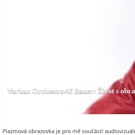
Varhan Orchestrovič Bauer: Život s obr
4. 5. 2009
3 min. čtení
Plazmová obrazovka je pro mě součástí audiovizuáln