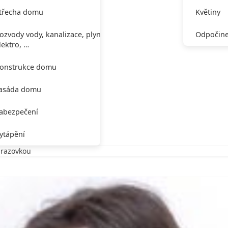
třecha domu
Květiny
ozvody vody, kanalizace, plynu,
Odpočine
lektro, …
onstrukce domu
asáda domu
abezpečení
ytápění
brazovkou