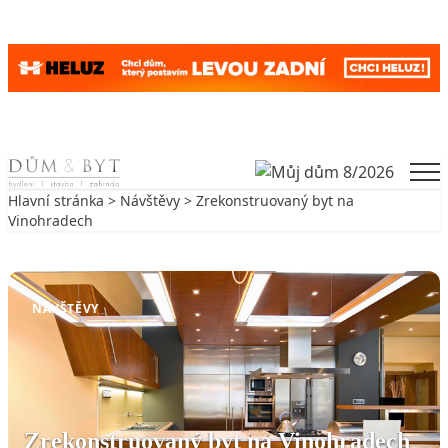
Skip to content
Men
Hlavní stránka
>
Návštěvy
> Zrekonstruovaný byt na
Vinohradech
Zpět na Návštěvy
NÁVŠTĚVY
Zrekonstruovaný byt na Vinohradech