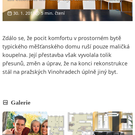
30. 1. 2013
5 min. čtení
Zdálo se, že pocit komfortu v prostorném bytě
typického měšťanského domu ruší pouze maličká
koupelna. Její přestavba však vyvolala tolik
přesunů, změn a úprav, že na konci rekonstrukce
stál na pražských Vinohradech úplně jiný byt.
Galerie