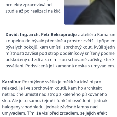
projekty zpracovává od
studie až po realizaci na klíč.
David: Ing. arch. Petr Reksoprodjo
z ateliéru Kamaruma
koupelnu do bývalé předsíně a prostor zvětšil i připojen
bývalých pokojů, kam umístil sprchový kout. Kvůli sjedn
místnosti zavěsil pod strop obdélníkový snížený podhled
odskočený od zdi a za ním jsou schované zářivky, které 
osvětlení. Podsvícená je i kamenná deska s umyvadlem.
Karolína
: Rozptýlené světlo je měkké a ideální pro
relaxaci. Je i ve sprchovém koutě, kam ho architekt
netradičně umístil nad strop z kaleného pískovaného
skla. Ale je tu samozřejmě i funkční osvětlení – jednak
halogeny v podhledu, jednak závěsné lampy nad
umyvadlem. Tím, že visí před zrcadlem, se jejich efekt