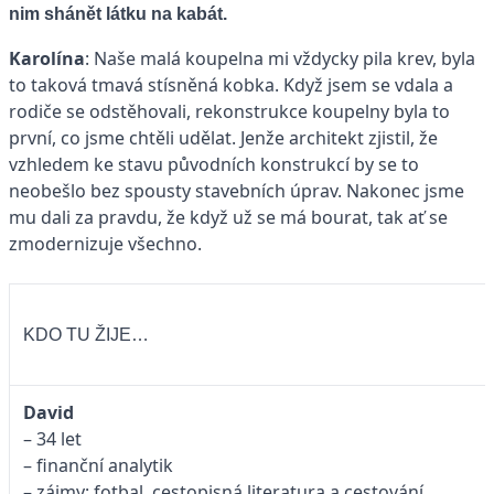
nim shánět látku na kabát.
Karolína
: Naše malá koupelna mi vždycky pila krev, byla
to taková tmavá stísněná kobka. Když jsem se vdala a
rodiče se odstěhovali, rekonstrukce koupelny byla to
první, co jsme chtěli udělat. Jenže architekt zjistil, že
vzhledem ke stavu původních konstrukcí by se to
neobešlo bez spousty stavebních úprav. Nakonec jsme
mu dali za pravdu, že když už se má bourat, tak ať se
zmodernizuje všechno.
KDO TU ŽIJE…
David
– 34 let
– finanční analytik
– zájmy: fotbal, cestopisná literatura a cestování