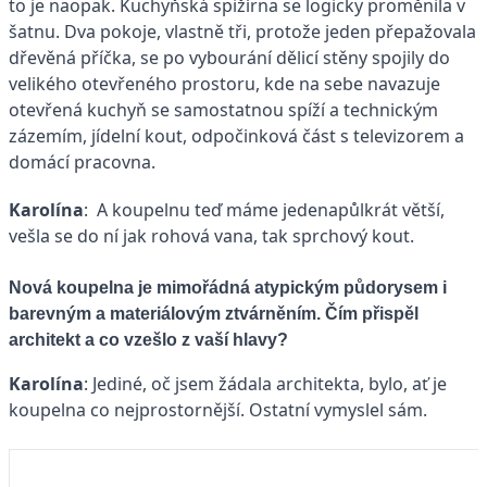
to je naopak. Kuchyňská spižírna se logicky proměnila v
šatnu. Dva pokoje, vlastně tři, protože jeden přepažovala
dřevěná příčka, se po vybourání dělicí stěny spojily do
velikého otevřeného prostoru, kde na sebe navazuje
otevřená kuchyň se samostatnou spíží a technickým
zázemím, jídelní kout, odpočinková část s televizorem a
domácí pracovna.
Karolína
: A koupelnu teď máme jedenapůlkrát větší,
vešla se do ní jak rohová vana, tak sprchový kout.
Nová koupelna je mimořádná atypickým půdorysem i
barevným a materiálovým ztvárněním. Čím přispěl
architekt a co vzešlo z vaší hlavy?
Karolína
: Jediné, oč jsem žádala architekta, bylo, ať je
koupelna co nejprostornější. Ostatní vymyslel sám.