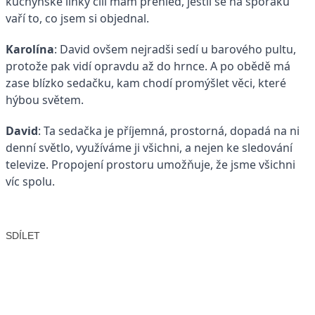
kuchyňské linky čili mám přehled, jestli se na sporáku
vaří to, co jsem si objednal.
Karolína
: David ovšem nejradši sedí u barového pultu,
protože pak vidí opravdu až do hrnce. A po obědě má
zase blízko sedačku, kam chodí promýšlet věci, které
hýbou světem.
David
: Ta sedačka je příjemná, prostorná, dopadá na ni
denní světlo, využíváme ji všichni, a nejen ke sledování
televize. Propojení prostoru umožňuje, že jsme všichni
víc spolu.
SDÍLET
Facebook
X
LinkedIn
Email