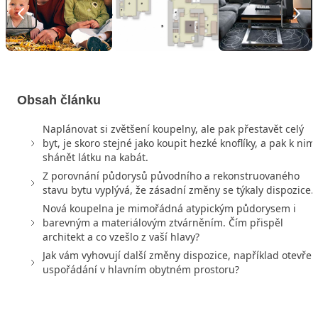
Obsah článku
Naplánovat si zvětšení koupelny, ale pak přestavět celý
byt, je skoro stejné jako koupit hezké knoflíky, a pak k nim
shánět látku na kabát.
Z porovnání půdorysů původního a rekonstruovaného
stavu bytu vyplývá, že zásadní změny se týkaly dispozice.
Nová koupelna je mimořádná atypickým půdorysem i
barevným a materiálovým ztvárněním. Čím přispěl
architekt a co vzešlo z vaší hlavy?
Jak vám vyhovují další změny dispozice, například otevře
uspořádání v hlavním obytném prostoru?