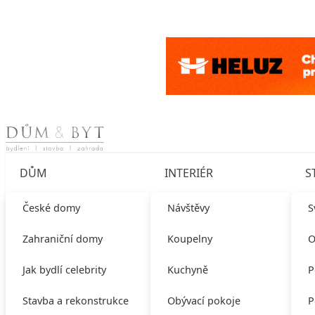
Skip to content
DŮM
INTERIÉR
S
České domy
Návštěvy
S
Zahraniční domy
Koupelny
O
Jak bydlí celebrity
Kuchyně
P
Stavba a rekonstrukce
Obývací pokoje
P