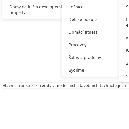
Domy na klíč a developerské
Ložnice
S
projekty
Dětské pokoje
R
e
Domácí fitness
K
Pracovny
F
Šatny a prádelny
Z
Bydlíme
V
Hlavní stránka
> > Trendy v moderních stavebních technologiích
Trendy v moderních stavebních technolo
3. 4. 2025
0 min. čtení