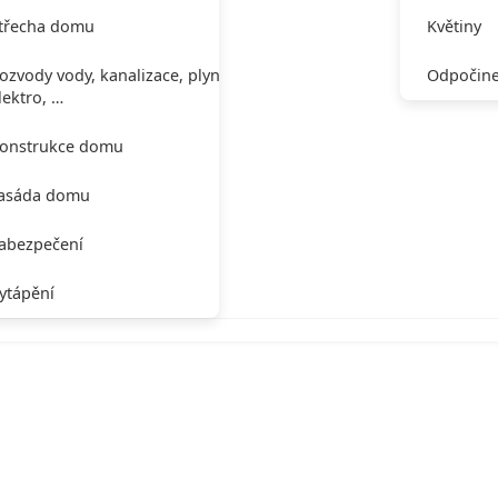
třecha domu
Květiny
ozvody vody, kanalizace, plynu,
Odpočine
lektro, …
onstrukce domu
asáda domu
abezpečení
ytápění
giích