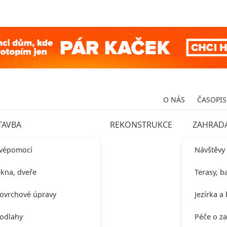
O NÁS
ČASOPIS
TAVBA
REKONSTRUKCE
ZAHRAD
vépomocí
Návštěvy
kna, dveře
Terasy, b
ovrchové úpravy
Jezírka a
odlahy
Péče o z