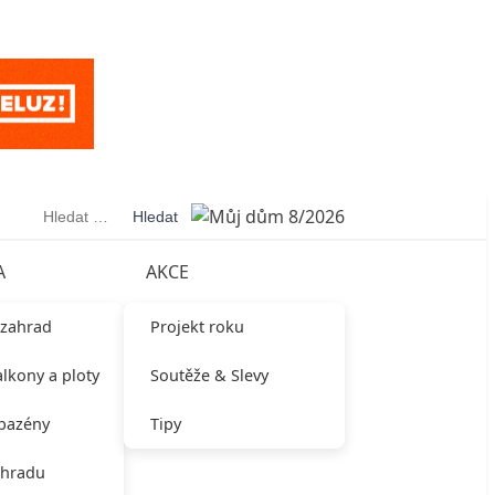
Vyhledávání
A
AKCE
 zahrad
Projekt roku
alkony a ploty
Soutěže & Slevy
 bazény
Tipy
ahradu