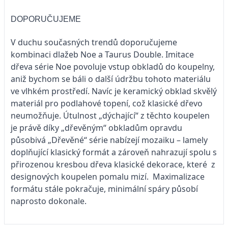
DOPORUČUJEME
V duchu současných trendů doporučujeme
kombinaci dlažeb Noe a Taurus Double. Imitace
dřeva série Noe povoluje vstup obkladů do koupelny,
aniž bychom se báli o další údržbu tohoto materiálu
ve vlhkém prostředí. Navíc je keramický obklad skvělý
materiál pro podlahové topení, což klasické dřevo
neumožňuje. Útulnost „dýchající“ z těchto koupelen
je právě díky „dřevěným“ obkladům opravdu
působivá „Dřevěné“ série nabízejí mozaiku – lamely
doplňující klasický formát a zároveň nahrazují spolu s
přirozenou kresbou dřeva klasické dekorace, které z
designových koupelen pomalu mizí. Maximalizace
formátu stále pokračuje, minimální spáry působí
naprosto dokonale.