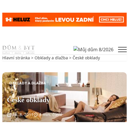
Skip to content
Men
Hlavní stránka
>
Obklady a dlažba
> České obklady
Zpět na Obklady a dlažba
OBKLADY A DLAŽBA
České obklady
16. 8. 2011
4 min. čtení