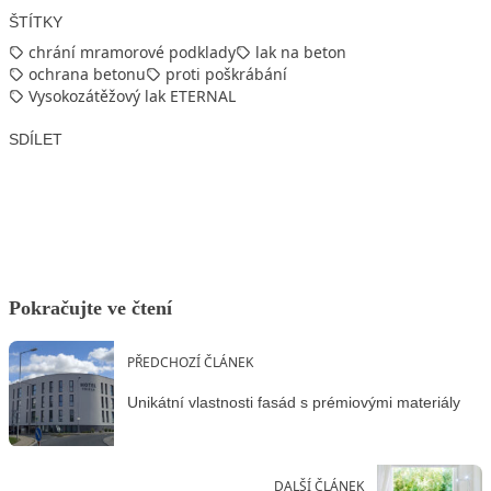
ŠTÍTKY
chrání mramorové podklady
lak na beton
ochrana betonu
proti poškrábání
Vysokozátěžový lak ETERNAL
SDÍLET
Facebook
X
LinkedIn
Email
Pokračujte ve čtení
PŘEDCHOZÍ ČLÁNEK
Unikátní vlastnosti fasád s prémiovými materiály
DALŠÍ ČLÁNEK