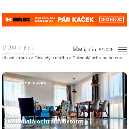
Skip to content
Men
Hlavní stránka
>
Obklady a dlažba
> Dokonalá ochrana betonu
Zpět na Obklady a dlažba
OBKLADY A DLAŽBA
Dokonalá ochrana betonu