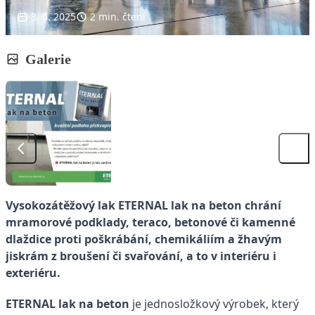
3. 6. 2025
2 min. čtení
Galerie
Vysokozátěžový lak ETERNAL lak na beton chrání
mramorové podklady, teraco, betonové či kamenné
dlaždice proti poškrábání, chemikáliím a žhavým
jiskrám z broušení či svařování, a to v interiéru i
exteriéru.
ETERNAL lak na beton
je jednosložkový výrobek, který