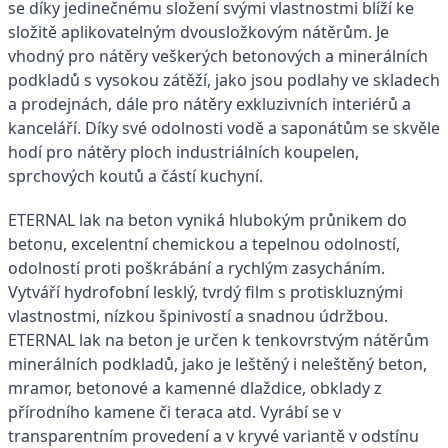
se díky jedinečnému složení svými vlastnostmi blíží ke
složitě aplikovatelným dvousložkovým nátěrům. Je
vhodný pro nátěry veškerých betonových a minerálních
podkladů s vysokou zátěží, jako jsou podlahy ve skladech
a prodejnách, dále pro nátěry exkluzivních interiérů a
kanceláří. Díky své odolnosti vodě a saponátům se skvěle
hodí pro nátěry ploch industriálních koupelen,
sprchových koutů a částí kuchyní.
ETERNAL lak na beton vyniká hlubokým průnikem do
betonu, excelentní chemickou a tepelnou odolností,
odolností proti poškrábání a rychlým zasycháním.
Vytváří hydrofobní lesklý, tvrdý film s protiskluznými
vlastnostmi, nízkou špinivostí a snadnou údržbou.
ETERNAL lak na beton je určen k tenkovrstvým nátěrům
minerálních podkladů, jako je leštěný i neleštěný beton,
mramor, betonové a kamenné dlaždice, obklady z
přírodního kamene či teraca atd. Vyrábí se v
transparentním provedení a v kryvé variantě v odstínu