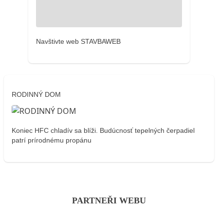
Navštivte web STAVBAWEB
RODINNÝ DOM
Koniec HFC chladív sa blíži. Budúcnosť tepelných čerpadiel
patrí prírodnému propánu
PARTNEŘI WEBU