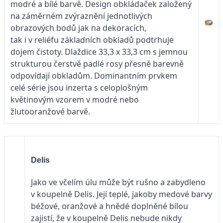
modré a bílé barvě. Design obkládaček založený
na záměrném zvýraznění jednotlivých
obrazových bodů jak na dekoracích,
tak i v reliéfu základních obkladů podtrhuje
dojem čistoty. Dlaždice 33,3 x 33,3 cm s jemnou
strukturou čerstvě padlé rosy přesně barevně
odpovídají obkladům. Dominantním prvkem
celé série jsou inzerta s celoplošným
květinovým vzorem v modré nebo
žlutooranžové barvě.
Delis
Jako ve včelím úlu může být rušno a zabydleno
v koupelně Delis. Její teplé, jakoby medové barvy
béžové, oranžové a hnědé doplněné bílou
zajistí, že v koupelně Delis nebude nikdy