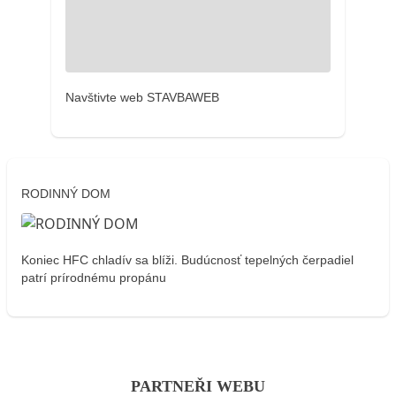
Navštivte web STAVBAWEB
RODINNÝ DOM
Koniec HFC chladív sa blíži. Budúcnosť tepelných čerpadiel
patrí prírodnému propánu
PARTNEŘI WEBU