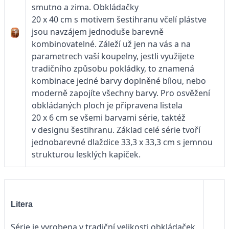
smutno a zima. Obkládačky
20 x 40 cm s motivem šestihranu včelí plástve
jsou navzájem jednoduše barevně
kombinovatelné. Záleží už jen na vás a na
parametrech vaší koupelny, jestli využijete
tradičního způsobu pokládky, to znamená
kombinace jedné barvy doplněné bílou, nebo
moderně zapojíte všechny barvy. Pro osvěžení
obkládaných ploch je připravena listela
20 x 6 cm se všemi barvami série, taktéž
v designu šestihranu. Základ celé série tvoří
jednobarevné dlaždice 33,3 x 33,3 cm s jemnou
strukturou lesklých kapiček.
Litera
Série je vyrobena v tradiční velikosti obkládaček