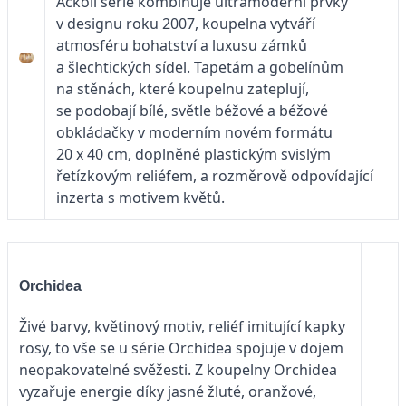
Ačkoli série kombinuje ultramoderní prvky
v designu roku 2007, koupelna vytváří
atmosféru bohatství a luxusu zámků
a šlechtických sídel. Tapetám a gobelínům
na stěnách, které koupelnu zateplují,
se podobají bílé, světle béžové a béžové
obkládačky v moderním novém formátu
20 x 40 cm, doplněné plastickým svislým
řetízkovým reliéfem, a rozměrově odpovídající
inzerta s motivem květů.
Orchidea
Živé barvy, květinový motiv, reliéf imitující kapky
rosy, to vše se u série Orchidea spojuje v dojem
neopakovatelné svěžesti. Z koupelny Orchidea
vyzařuje energie díky jasné žluté, oranžové,