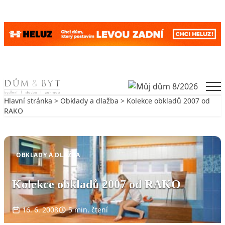
Skip to content
Men
Hlavní stránka
>
Obklady a dlažba
> Kolekce obkladů 2007 od
RAKO
Zpět na Obklady a dlažba
OBKLADY A DLAŽBA
Kolekce obkladů 2007 od RAKO
16. 6. 2008
5 min. čtení