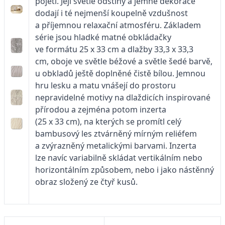
pojetí. Její světlé odstíny a jemné dekorace
dodají i té nejmenší koupelně vzdušnost
a příjemnou relaxační atmosféru. Základem
série jsou hladké matné obkládačky
ve formátu 25 x 33 cm a dlažby 33,3 x 33,3
cm, oboje ve světle béžové a světle šedé barvě,
u obkladů ještě doplněné čistě bílou. Jemnou
hru lesku a matu vnášejí do prostoru
nepravidelné motivy na dlaždicích inspirované
přírodou a zejména potom inzerta
(25 x 33 cm), na kterých se promítl celý
bambusový les ztvárněný mírným reliéfem
a zvýrazněný metalickými barvami. Inzerta
lze navíc variabilně skládat vertikálním nebo
horizontálním způsobem, nebo i jako nástěnný
obraz složený ze čtyř kusů.