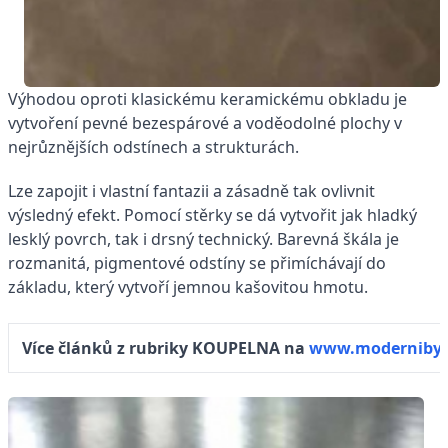
Výhodou oproti klasickému keramickému obkladu je
vytvoření pevné bezespárové a voděodolné plochy v
nejrůznějších odstínech a strukturách.
Lze zapojit i vlastní fantazii a zásadně tak ovlivnit
výsledný efekt. Pomocí stěrky se dá vytvořit jak hladký
lesklý povrch, tak i drsný technický. Barevná škála je
rozmanitá, pigmentové odstíny se přimíchávají do
základu, který vytvoří jemnou kašovitou hmotu.
Více článků z rubriky KOUPELNA na
www.modernibyt