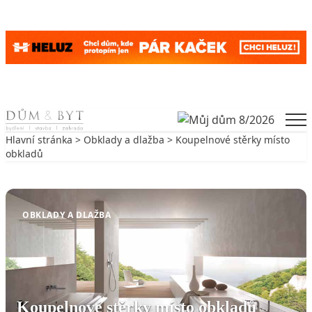
Skip to content
Men
Hlavní stránka
>
Obklady a dlažba
> Koupelnové stěrky místo
obkladů
Zpět na Obklady a dlažba
OBKLADY A DLAŽBA
Koupelnové stěrky místo obkladů