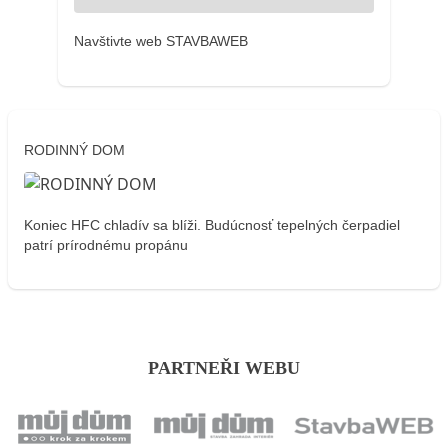
Navštivte web STAVBAWEB
RODINNÝ DOM
Koniec HFC chladív sa blíži. Budúcnosť tepelných čerpadiel
patrí prírodnému propánu
PARTNEŘI WEBU