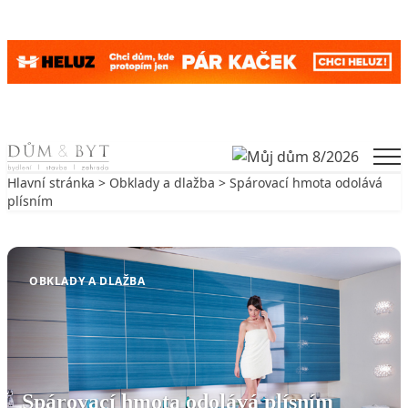
Skip to content
Men
Hlavní stránka
>
Obklady a dlažba
> Spárovací hmota odolává
plísním
Zpět na Obklady a dlažba
OBKLADY A DLAŽBA
Spárovací hmota odolává plísním