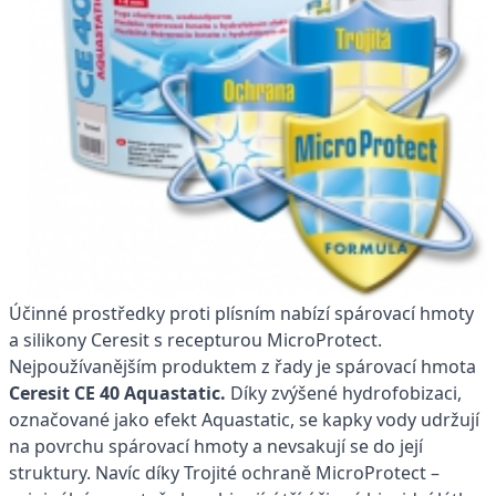
Účinné prostředky proti plísním nabízí spárovací hmoty
a silikony Ceresit s recepturou MicroProtect.
Nejpoužívanějším produktem z řady je spárovací hmota
Ceresit CE 40 Aquastatic.
Díky zvýšené hydrofobizaci,
označované jako efekt Aquastatic, se kapky vody udržují
na povrchu spárovací hmoty a nevsakují se do její
struktury. Navíc díky Trojité ochraně MicroProtect –