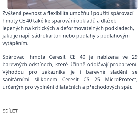
Zvýšená pevnost a flexibilita umožňují použití spárovací
hmoty CE 40 také ke spárování obkladů a dlažeb
lepených na kritických a deformovatelných podkladech,
jako je např. sádrokarton nebo podlahy s podlahovým
vytápěním.
Spárovací hmota Ceresit CE 40 je nabízena ve 29
barevných odstínech, které účinně odolávají probarvení.
Výhodou pro zákazníka je i barevné sladění se
sanitárními silikonem Ceresit CS 25 MicroProtect,
určeným pro vyplnění dilatačních a přechodových spár.
SDÍLET
Facebook
X
LinkedIn
Email