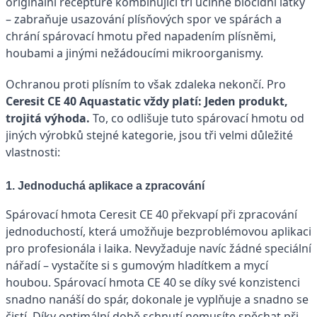
originální receptuře kombinující tří účinné biocidní látky
– zabraňuje usazování plísňových spor ve spárách a
chrání spárovací hmotu před napadením plísněmi,
houbami a jinými nežádoucími mikroorganismy.
Ochranou
proti plísním to však zdaleka nekončí. Pro
Ceresit CE 40 Aquastatic vždy platí: Jeden produkt,
trojitá výhoda.
To, co odlišuje tuto spárovací hmotu od
jiných výrobků stejné kategorie, jsou tři velmi důležité
vlastnosti:
1. Jednoduchá aplikace a zpracování
Spárovací hmota Ceresit CE 40 překvapí při zpracování
jednoduchostí, která umožňuje bezproblémovou aplikaci
pro profesionála i laika. Nevyžaduje navíc žádné speciální
nářadí – vystačíte si s gumovým hladítkem a mycí
houbou. Spárovací hmota CE 40 se díky své konzistenci
snadno nanáší do spár, dokonale je vyplňuje a snadno se
čistí. Díky optimální době schnutí nemusíte spěchat při