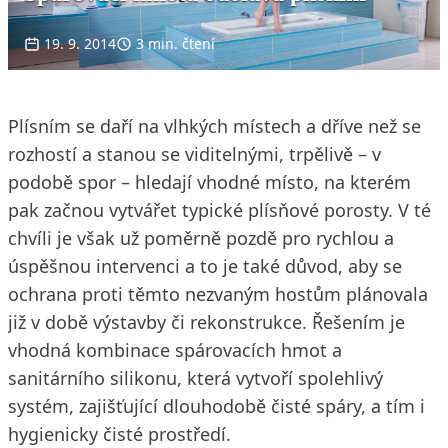
19. 9. 2014
3 min. čtení
Plísním se daří na vlhkých místech a dříve než se
rozhostí a stanou se viditelnými, trpělivě – v
podobě spor – hledají vhodné místo, na kterém
pak začnou vytvářet typické plísňové porosty. V té
chvíli je však už poměrně pozdě pro rychlou a
úspěšnou intervenci a to je také důvod, aby se
ochrana proti těmto nezvaným hostům plánovala
již v době výstavby či rekonstrukce. Řešením je
vhodná kombinace spárovacích hmot a
sanitárního silikonu, která vytvoří spolehlivý
systém, zajišťující dlouhodobě čisté spáry, a tím i
hygienicky čisté prostředí.