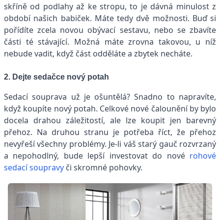
skříně od podlahy až ke stropu, to je dávná minulost z
období našich babiček. Máte tedy dvě možnosti. Buď si
pořídíte zcela novou obývací sestavu, nebo se zbavíte
části té stávající. Možná máte zrovna takovou, u níž
nebude vadit, když část odděláte a zbytek necháte.
2. Dejte sedačce nový potah
Sedací souprava už je ošuntělá? Snadno to napravíte,
když koupíte nový potah. Celkové nové čalounění by bylo
docela drahou záležitostí, ale lze koupit jen barevný
přehoz. Na druhou stranu je potřeba říct, že přehoz
nevyřeší všechny problémy. Je-li váš starý gauč rozvrzaný
a nepohodlný, bude lepší investovat do nové
rohové
sedací soupravy
či skromné pohovky.