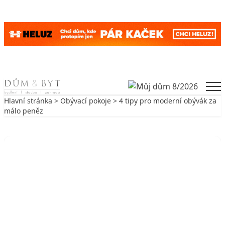
Skip to content
Men
Hlavní stránka
>
Obývací pokoje
> 4 tipy pro moderní obývák za
málo peněz
Zpět na Obývací pokoje
OBÝVACÍ POKOJE
4 tipy pro moderní obývák za málo
peněz
28. 6. 2018
3 min. čtení