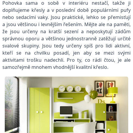
Pohovka sama o sobě v interiéru nestačí, takže ji
doplňujeme křesly a v poslední době populárními pufy
nebo sedacími vaky. Jsou praktické, lehko se přemisťují
a jsou většinou i levnějším řešením. Mějte ale na paměti,
že jsou určeny na kratší sezení a neposkytují zádům
správnou oporu a většinou jednostranně zatěžují určité
svalové skupiny. Jsou tedy určeny spíš pro lidi aktivní,
kteří se na chvilku posadí, jen aby se mezi svými
aktivitami trošku nadechli. Pro ty, co rádi čtou, je ale
samozřejmě mnohem vhodnější kvalitní křeslo.