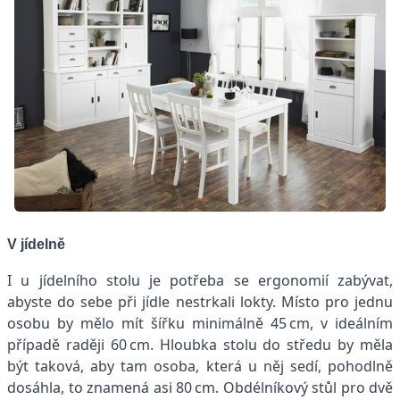
V jídelně
I u jídelního stolu je potřeba se ergonomií zabývat,
abyste do sebe při jídle nestrkali lokty. Místo pro jednu
osobu by mělo mít šířku minimálně 45 cm, v ideálním
případě raději 60 cm. Hloubka stolu do středu by měla
být taková, aby tam osoba, která u něj sedí, pohodlně
dosáhla, to znamená asi 80 cm. Obdélníkový stůl pro dvě