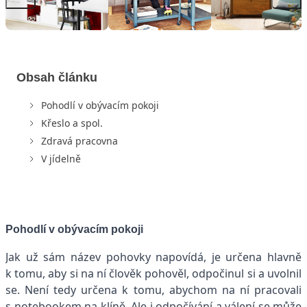
Obsah článku
Pohodlí v obývacím pokoji
Křeslo a spol.
Zdravá pracovna
V jídelně
Pohodlí v obývacím pokoji
Jak už sám název pohovky napovídá, je určena hlavně
k tomu, aby si na ní člověk pohověl, odpočinul si a uvolnil
se. Není tedy určena k tomu, abychom na ní pracovali
s notebookem na klíně. Ale i odpočívání a válení se může