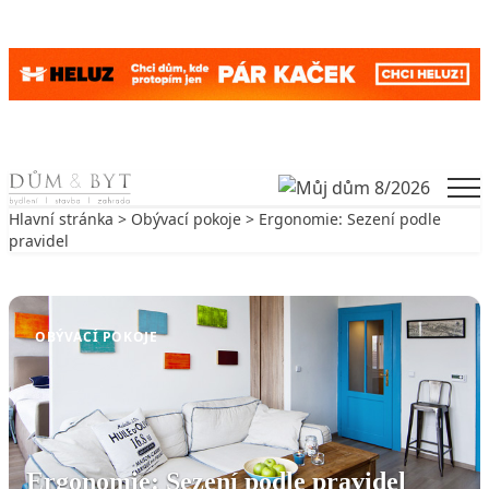
Skip to content
Men
Hlavní stránka
>
Obývací pokoje
> Ergonomie: Sezení podle
pravidel
Zpět na Obývací pokoje
OBÝVACÍ POKOJE
Ergonomie: Sezení podle pravidel