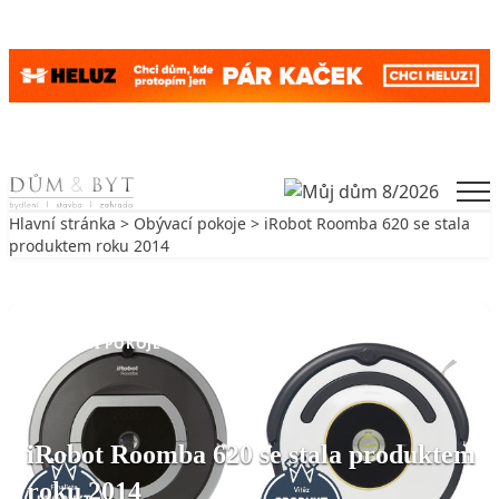
Skip to content
Men
Hlavní stránka
>
Obývací pokoje
> iRobot Roomba 620 se stala
produktem roku 2014
Zpět na Obývací pokoje
OBÝVACÍ POKOJE
iRobot Roomba 620 se stala produktem
roku 2014