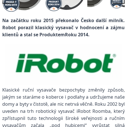
Na začátku roku 2015 překonalo Česko další milník.
Robot porazil klasický vysavač v hodnocení a zájmu
klientů a stal se ProduktemRoku 2014.
Klasické ruční vysavače bezpochyby změnily způsob,
jakým se staráme o koberce i podlahy a udržujeme naše
domy a byty v čistotě, ale nic netrvá věčně. Roku 2002 byl
uveden na trh robotický vysavač iRobot Roomba, který
zpřístupnil tuto technologii široké veřejnosti a ručním
vysavačům začala „pod hubicemi“ vyrůstat silná