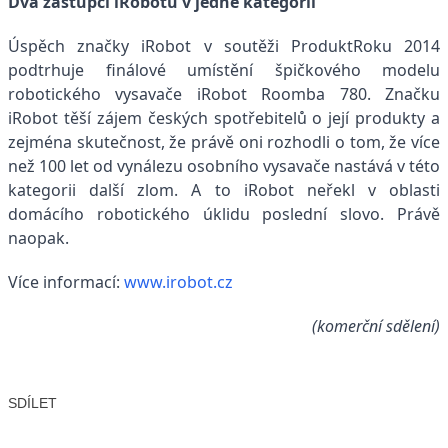
Dva zástupci iRobotu v jedné kategorii
Úspěch značky iRobot v soutěži ProduktRoku 2014
podtrhuje finálové umístění špičkového modelu
robotického vysavače iRobot Roomba 780. Značku
iRobot těší zájem českých spotřebitelů o její produkty a
zejména skutečnost, že právě oni rozhodli o tom, že více
než 100 let od vynálezu osobního vysavače nastává v této
kategorii další zlom. A to iRobot neřekl v oblasti
domácího robotického úklidu poslední slovo. Právě
naopak.
Více informací:
www.irobot.cz
(komerční sdělení)
SDÍLET
Facebook
X
LinkedIn
Email