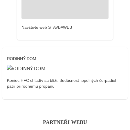
Navštivte web STAVBAWEB
RODINNÝ DOM
Koniec HFC chladív sa blíži. Budúcnosť tepelných čerpadiel
patrí prírodnému propánu
PARTNEŘI WEBU