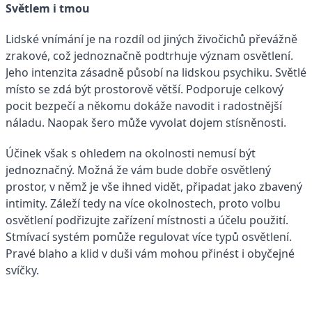
Světlem i tmou
Lidské vnímání je na rozdíl od jiných živočichů převážně
zrakové, což jednoznačně podtrhuje význam osvětlení.
Jeho intenzita zásadně působí na lidskou psychiku. Světlé
místo se zdá být prostorově větší. Podporuje celkový
pocit bezpečí a někomu dokáže navodit i radostnější
náladu. Naopak šero může vyvolat dojem stísněnosti.
Účinek však s ohledem na okolnosti nemusí být
jednoznačný. Možná že vám bude dobře osvětlený
prostor, v němž je vše ihned vidět, připadat jako zbavený
intimity. Záleží tedy na více okolnostech, proto volbu
osvětlení podřizujte zařízení místnosti a účelu použití.
Stmívací systém pomůže regulovat více typů osvětlení.
Pravé blaho a klid v duši vám mohou přinést i obyčejné
svíčky.