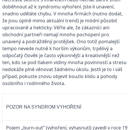
doběhnout až k syndromu vyhoření. Jste-li unavení,
snadno uděláte chybu. V mnoha firmách (nutno dodat,
že jsou úplně mimo aktuální trend) je módní působit
upracovaně a hekticky. Věřte ale, že zákazníci ani
obchodní partneři nemají mnoho pochopení pro
unavený a podrážděný protějšek. Ono totiž pomalejší
tempo nevede nutně k horším výkonům, trpělivý a
odpočatý člověk je často výkonnější a kreativnější než
ten, kdo se pod tlakem vidiny mnoha povinností a stresu
nedokáže plně věnovat žádnému úkolu. Jestli je to i váš
případ, pokuste znovu objevit kouzlo klidu a pohody
osobního i rodinného života.
POZOR NA SYNDROM VYHOŘENÍ
Pojem „burn-out” (vyhoření, vyhasnutí) zavedl v roce 197