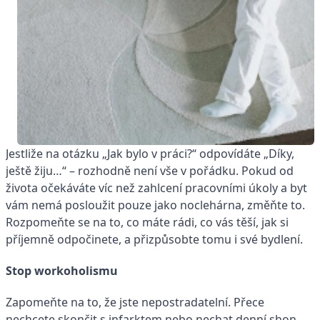
Jestliže na otázku „Jak bylo v práci?“ odpovídáte „Díky,
ještě žiju…“ – rozhodně není vše v pořádku. Pokud od
života očekáváte víc než zahlcení pracovními úkoly a byt
vám nemá posloužit pouze jako noclehárna, změňte to.
Rozpomeňte se na to, co máte rádi, co vás těší, jak si
příjemně odpočinete, a přizpůsobte tomu i své bydlení.
Stop workoholismu
Zapomeňte na to, že jste nepostradatelní. Přece
nechcete skončit s infarktem nebo nechat denní shon