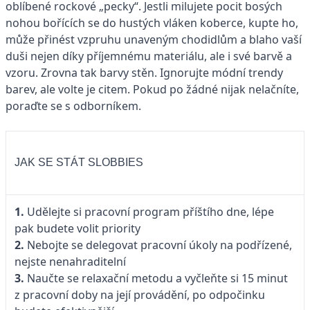
oblíbené rockové „pecky“. Jestli milujete pocit bosých
nohou bořících se do hustých vláken koberce, kupte ho,
může přinést vzpruhu unaveným chodidlům a blaho vaší
duši nejen díky příjemnému materiálu, ale i své barvě a
vzoru. Zrovna tak barvy stěn. Ignorujte módní trendy
barev, ale volte je citem. Pokud po žádné nijak nelačníte,
poraďte se s odborníkem.
JAK SE STÁT SLOBBIES
1.
Udělejte si pracovní program příštího dne, lépe
pak budete volit priority
2.
Nebojte se delegovat pracovní úkoly na podřízené,
nejste nenahraditelní
3.
Naučte se relaxační metodu a vyčleňte si 15 minut
z pracovní doby na její provádění, po odpočinku