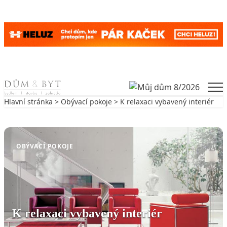
Skip to content
Men
Hlavní stránka
>
Obývací pokoje
> K relaxaci vybavený interiér
Zpět na Obývací pokoje
OBÝVACÍ POKOJE
K relaxaci vybavený interiér