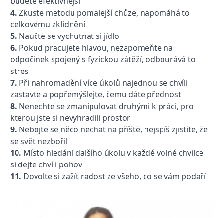
budete efektivnější
4.
Zkuste metodu pomalejší chůze, napomáhá to
celkovému zklidnění
5.
Naučte se vychutnat si jídlo
6.
Pokud pracujete hlavou, nezapomeňte na
odpočinek spojený s fyzickou zátěží, odbourává to
stres
7.
Při nahromadění více úkolů najednou se chvíli
zastavte a popřemýšlejte, čemu dáte přednost
8.
Nenechte se zmanipulovat druhými k práci, pro
kterou jste si nevyhradili prostor
9.
Nebojte se něco nechat na příště, nejspíš zjistíte, že
se svět nezbořil
10.
Místo hledání dalšího úkolu v každé volné chvilce
si dejte chvíli pohov
11.
Dovolte si zažít radost ze všeho, co se vám podaří