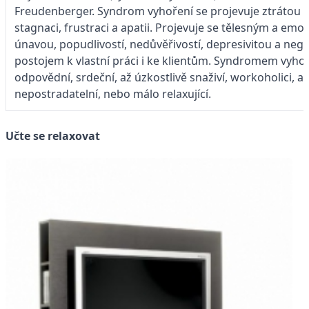
Freudenberger. Syndrom vyhoření se projevuje ztrátou en
stagnaci, frustraci a apatii. Projevuje se tělesným a em
únavou, popudlivostí, nedůvěřivostí, depresivitou a neg
postojem k vlastní práci i ke klientům. Syndromem vyhořen
odpovědní, srdeční, až úzkostlivě snaživí, workoholici, a
nepostradatelní, nebo málo relaxující.
Učte se relaxovat