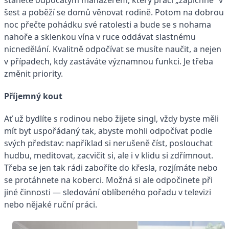
stanete odpočatým manažerem, který práci „zapíchne“ v
šest a poběží se domů věnovat rodině. Potom na dobrou
noc přečte pohádku své ratolesti a bude se s nohama
nahoře a sklenkou vína v ruce oddávat slastnému
nicnedělání. Kvalitně odpočívat se musíte naučit, a nejen
v případech, kdy zastáváte významnou funkci. Je třeba
změnit priority.
Příjemný kout
Ať už bydlíte s rodinou nebo žijete singl, vždy byste měli
mít byt uspořádaný tak, abyste mohli odpočívat podle
svých představ: například si nerušeně číst, poslouchat
hudbu, meditovat, zacvičit si, ale i v klidu si zdřímnout.
Třeba se jen tak rádi zaboříte do křesla, rozjímáte nebo
se protáhnete na koberci. Možná si ale odpočinete při
jiné činnosti — sledování oblíbeného pořadu v televizi
nebo nějaké ruční práci.