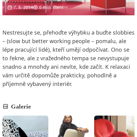
7. 8. 2014
6 min. čtení
Nestresujte se, přehoďte výhybku a buďte slobbies
– (slow but better working people – pomalu, ale
lépe pracující lidé), kteří umějí odpočívat. Ono se
to řekne, ale z vražedného tempa se nevystupuje
snadno a mnohdy ani nevíte, kde začít. K relaxaci
vám určitě dopomůže prakticky, pohodlně a
příjemně vybavený interiér.
Galerie