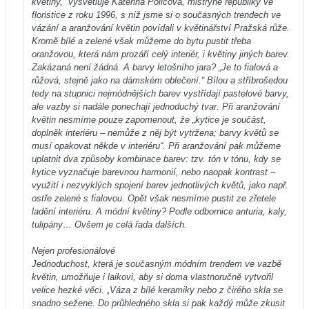
květiny,“ vysvětluje Kateřina Poličová, mistryně republiky ve
floristice z roku 1996, s níž jsme si o současných trendech ve
vázání a aranžování květin povídali v květinářství Pražská růže.
Kromě bílé a zelené však můžeme do bytu pustit třeba
oranžovou, která nám prozáří celý interiér, i květiny jiných barev.
Zakázaná není žádná. A barvy letošního jara? „Je to fialová a
růžová, stejně jako na dámském oblečení.“ Bílou a stříbrošedou
tedy na stupnici nejmódnějších barev vystřídají pastelové barvy,
ale vazby si nadále ponechají jednoduchý tvar. Při aranžování
květin nesmíme pouze zapomenout, že „kytice je součást,
doplněk interiéru – nemůže z něj být vytržena; barvy květů se
musí opakovat někde v interiéru“. Při aranžování pak můžeme
uplatnit dva způsoby kombinace barev: tzv. tón v tónu, kdy se
kytice vyznačuje barevnou harmonií, nebo naopak kontrast –
využití i nezvyklých spojení barev jednotlivých květů, jako např.
ostře zelené s fialovou. Opět však nesmíme pustit ze zřetele
ladění interiéru. A módní květiny? Podle odbornice anturia, kaly,
tulipány… Ovšem je celá řada dalších.
Nejen profesionálové
Jednoduchost, která je současným módním trendem ve vazbě
květin, umožňuje i laikovi, aby si doma vlastnoručně vytvořil
velice hezké věci. „Váza z bílé keramiky nebo z čirého skla se
snadno sežene. Do průhledného skla si pak každý může zkusit