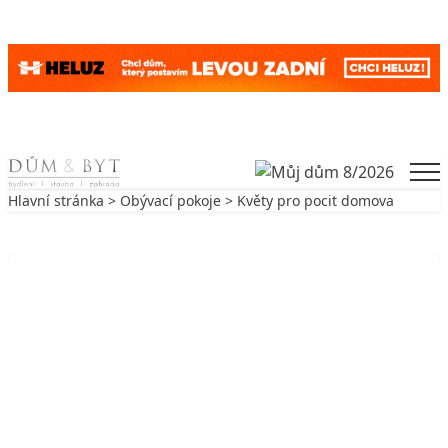
Skip to content
Men
Hlavní stránka
>
Obývací pokoje
> Květy pro pocit domova
Zpět na Obývací pokoje
OBÝVACÍ POKOJE
Květy pro pocit domova
29. 5. 2002
5 min. čtení