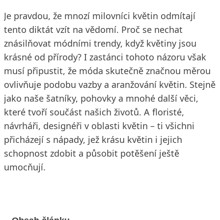
Je pravdou, že mnozí milovníci květin odmítají
tento diktát vzít na vědomí. Proč se nechat
znásilňovat módními trendy, když květiny jsou
krásné od přírody? I zastánci tohoto názoru však
musí připustit, že móda skutečně značnou měrou
ovlivňuje podobu vazby a aranžování květin. Stejně
jako naše šatníky, pohovky a mnohé další věci,
které tvoří součást našich životů. A floristé,
návrháři, designéři v oblasti květin – ti všichni
přicházejí s nápady, jež krásu květin i jejich
schopnost zdobit a působit potěšení ještě
umocňují.