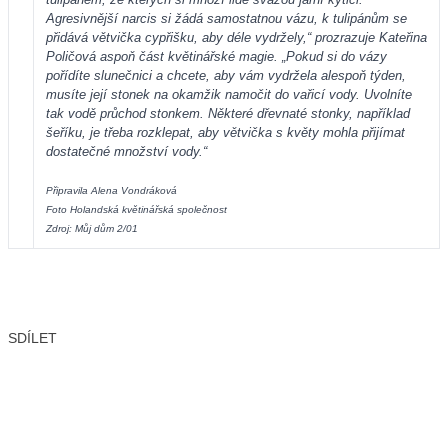
Agresivnější narcis si žádá samostatnou vázu, k tulipánům se
přidává větvička cypřišku, aby déle vydržely,“ prozrazuje Kateřina
Poličová aspoň část květinářské magie. „Pokud si do vázy
pořídíte slunečnici a chcete, aby vám vydržela alespoň týden,
musíte její stonek na okamžik namočit do vařicí vody. Uvolníte
tak vodě průchod stonkem. Některé dřevnaté stonky, například
šeříku, je třeba rozklepat, aby větvička s květy mohla přijímat
dostatečné množství vody.“
Připravila Alena Vondráková
Foto Holandská květinářská společnost
Zdroj: Můj dům 2/01
SDÍLET
Facebook
X
LinkedIn
Email