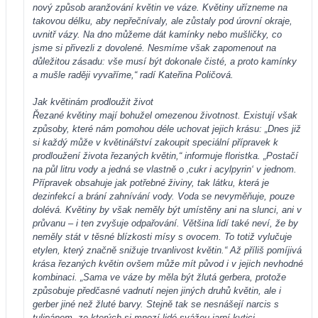
nový způsob aranžování květin ve váze. Květiny uřízneme na
takovou délku, aby nepřečnívaly, ale zůstaly pod úrovní okraje,
uvnitř vázy. Na dno můžeme dát kamínky nebo mušličky, co
jsme si přivezli z dovolené. Nesmíme však zapomenout na
důležitou zásadu: vše musí být dokonale čisté, a proto kamínky
a mušle raději vyvaříme,“ radí Kateřina Poličová.
Jak květinám prodloužit život
Řezané květiny mají bohužel omezenou životnost. Existují však
způsoby, které nám pomohou déle uchovat jejich krásu: „Dnes již
si každý může v květinářství zakoupit speciální přípravek k
prodloužení života řezaných květin,“ informuje floristka. „Postačí
na půl litru vody a jedná se vlastně o ‚cukr i acylpyrin‘ v jednom.
Přípravek obsahuje jak potřebné živiny, tak látku, která je
dezinfekcí a brání zahnívání vody. Voda se nevyměňuje, pouze
dolévá. Květiny by však neměly být umístěny ani na slunci, ani v
průvanu – i ten zvyšuje odpařování. Většina lidí také neví, že by
neměly stát v těsné blízkosti mísy s ovocem. To totiž vylučuje
etylen, který značně snižuje trvanlivost květin.“ Až příliš pomíjivá
krása řezaných květin ovšem může mít původ i v jejich nevhodné
kombinaci. „Sama ve váze by měla být žlutá gerbera, protože
způsobuje předčasné vadnutí nejen jiných druhů květin, ale i
gerber jiné než žluté barvy. Stejně tak se nesnášejí narcis s
tulipánem, ze kterých si mnozí lidé svážou jarní kytici.