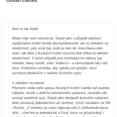
Obsah článku
Není to tak horké
Móda však není všemocná. Stejně jako v případě oblečení
nepřijímáme módní trendy bezmyšlenkovitě, ale se zřetelem na
skutečnost, jaký jsme typ, kolik je nám let, která barva nám
sluší, tak také u řezaných květin musíme brát ohled na některé
skutečnosti. V tomto případě jsou rozhodujícími faktory typ
interiéru, barvy textilií, stěn i koberců – a samozřejmě taky náš
vkus. Květinová výzdoba, aby splnila své poslání, musí
vycházet především z našeho životního stylu.
S ohledem na interiér
Přestože móda mění úpravu řezaných květin častěji než podobu
nábytku, textilií a dalšího interiérového vybavení, neustále zde
existují společné rysy. Stejně jako designéři bytového vybavení
dnes prosazují jednoduchost až strohost, týmiž zásadami se řídí
i floristé. „V interiéru se často objevuje bílá či stříbrošedá barva,
sklo – všechno je jednoduché a čisté; tomu se přizpůsobují i