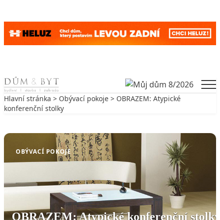
Skip to content
Men
Hlavní stránka
>
Obývací pokoje
> OBRAZEM: Atypické
konferenční stolky
Zpět na Obývací pokoje
OBÝVACÍ POKOJE
OBRAZEM: Atypické konferenční stolk