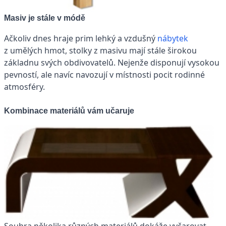
Masiv je stále v módě
Ačkoliv dnes hraje prim lehký a vzdušný
nábytek
z umělých hmot, stolky z masivu mají stále širokou
základnu svých obdivovatelů. Nejenže disponují vysokou
pevností, ale navíc navozují v místnosti pocit rodinné
atmosféry.
Kombinace materiálů vám učaruje
Souhra několika různých materiálů dokáže vyčarovat