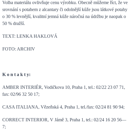
Volba materiálu ovlivňuje cenu výrobku. Obecně můžeme říct, že ve
srovnání s potahem z alcantary či odolnější kůže jsou látkové potahy
o 30 % levnější, kvalitní jemná kůže náročná na údržbu je naopak o
50 % dražší.
TEXT: LENKA HAKLOVÁ
FOTO: ARCHIV
K o n t a k t y:
AMBER INTERIÉR, Vodičkova 10, Praha 1, tel.: 02/22 23 07 71,
fax: 02/96 32 50 17;
CASA ITALIANA, Vězeňská 4, Praha 1, tel./fax: 02/24 81 90 94;
CORRECT INTERIOR, V Jámě 3, Praha 1, tel.: 02/24 16 20 56—
7;