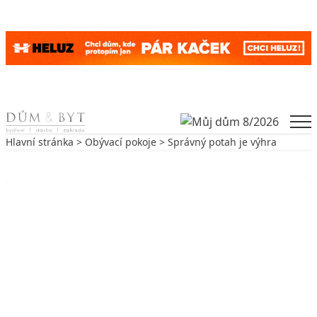
Skip to content
Men
Hlavní stránka
>
Obývací pokoje
> Správný potah je výhra
Zpět na Obývací pokoje
OBÝVACÍ POKOJE
Správný potah je výhra
5. 3. 2001
6 min. čtení