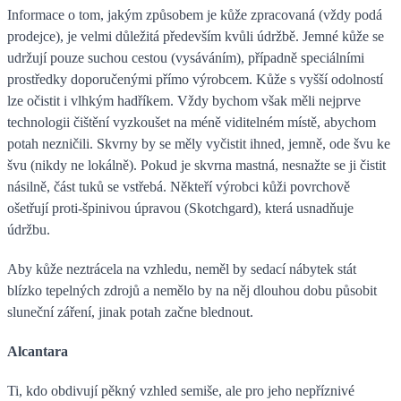
Informace o tom, jakým způsobem je kůže zpracovaná (vždy podá
prodejce), je velmi důležitá především kvůli údržbě. Jemné kůže se
udržují pouze suchou cestou (vysáváním), případně speciálními
prostředky doporučenými přímo výrobcem. Kůže s vyšší odolností
lze očistit i vlhkým hadříkem. Vždy bychom však měli nejprve
technologii čištění vyzkoušet na méně viditelném místě, abychom
potah nezničili. Skvrny by se měly vyčistit ihned, jemně, ode švu ke
švu (nikdy ne lokálně). Pokud je skvrna mastná, nesnažte se ji čistit
násilně, část tuků se vstřebá. Někteří výrobci kůži povrchově
ošetřují proti-špinivou úpravou (Skotchgard), která usnadňuje
údržbu.
Aby kůže neztrácela na vzhledu, neměl by sedací nábytek stát
blízko tepelných zdrojů a nemělo by na něj dlouhou dobu působit
sluneční záření, jinak potah začne blednout.
Alcantara
Ti, kdo obdivují pěkný vzhled semiše, ale pro jeho nepříznivé