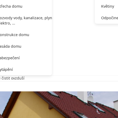
třecha domu
Květiny
ozvody vody, kanalizace, plynu,
Odpočine
lektro, …
onstrukce domu
asáda domu
abezpečení
ytápění
čistit ovzduší