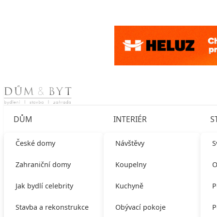
Skip to content
DŮM
INTERIÉR
S
České domy
Návštěvy
S
Zahraniční domy
Koupelny
O
Jak bydlí celebrity
Kuchyně
P
Stavba a rekonstrukce
Obývací pokoje
P