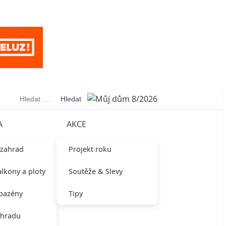
Vyhledávání
A
AKCE
 zahrad
Projekt roku
alkony a ploty
Soutěže & Slevy
 bazény
Tipy
ahradu