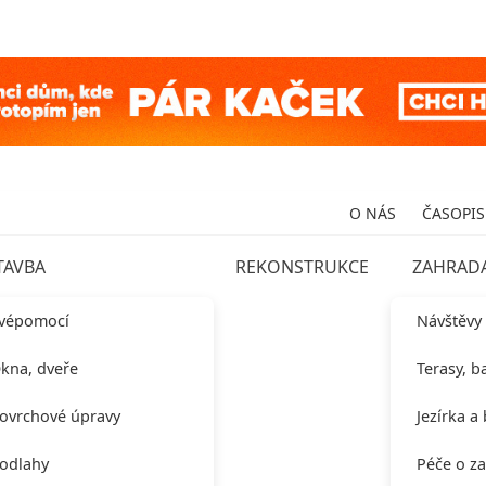
O NÁS
ČASOPIS
TAVBA
REKONSTRUKCE
ZAHRAD
vépomocí
Návštěvy
kna, dveře
Terasy, b
ovrchové úpravy
Jezírka a
odlahy
Péče o z