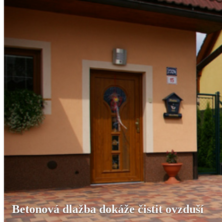
Betonová dlažba dokáže čistit ovzduší