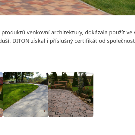
roduktů venkovní architektury, dokázala použít ve v
zduší. DITON získal i příslušný certifikát od společno