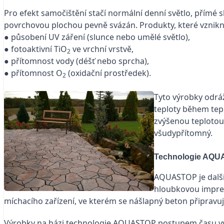
Pro efekt samočištění stačí normální denní světlo, přímé 
povrchovou plochou pevně svázán. Produkty, které vznikn
● působení UV záření (slunce nebo umělé světlo),
● fotoaktivní TiO
ve vrchní vrstvě,
2
● přítomnost vody (déšť nebo sprcha),
● přítomnost O
(oxidační prostředek).
2
Tyto výrobky odráž
teploty během tepl
zvýšenou teplotou
všudypřítomný.
Technologie AQU
AQUA­STOP je dalš
hloubkovou impreg
míchacího zařízení, ve kterém se nášlapný beton připravuj
Výrobky na bázi technologie AQUASTOP postupem času vyk