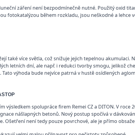
sluneční záření není bezpodmínečně nutné. Použitý oxid tita
ou fotokatalýzou během rozkladu, jsou neškodné a lehce v
ejí také více světla, což snižuje jejich tepelnou akumulaci.
ých letních dní, ale např. i redukci tvorby smogu, jelikož 
. Tato výhoda bude nejvíce patrná v hustě osídlených aglom
A­STOP
ím výsledkem spolupráce firem Remei CZ a DITON. V roce 20
nace nášlapných betonů. Nový postup spočívá v dávkování
e. Ošetření není tedy pouze povrchové, ale je přímo obsaže
azují velmi malou přilnavost pro nečistoty způsobené