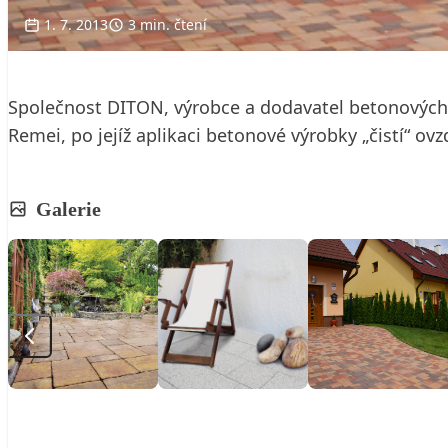
1. 7. 2013
3 min. čtení
Společnost DITON, výrobce a dodavatel betonových p
Remei, po jejíž aplikaci betonové výrobky „čistí“ ov
Galerie