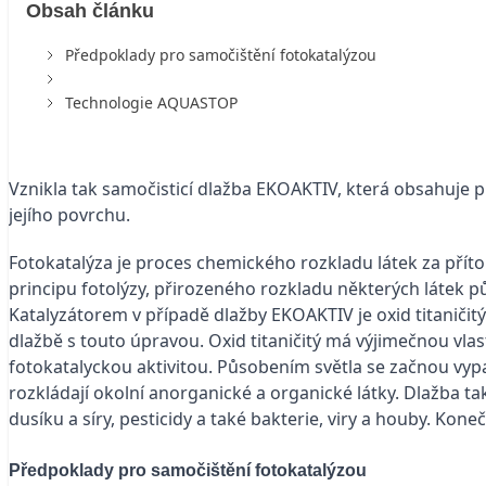
Obsah článku
Předpoklady pro samočištění fotokatalýzou
Technologie AQUA­STOP
Vznikla tak samočisticí dlažba EKOAKTIV, která obsahuje př
jejího povrchu.
Fotokatalýza je proces chemického rozkladu látek za přít
principu fotolýzy, přirozeného rozkladu některých látek p
Katalyzátorem v případě dlažby EKOAKTIV je oxid titaničitý
dlažbě s touto úpravou. Oxid titaničitý má výjimečnou vla
fotokatalyckou aktivitou. Působením světla se začnou vypa
rozkládají okolní anorganické a organické látky. Dlažba tak
dusíku a síry, pesticidy a také bakterie, viry a houby. Ko
Předpoklady pro samočištění fotokatalýzou