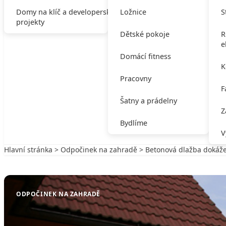
Domy na klíč a developerské
Ložnice
S
projekty
Dětské pokoje
R
e
Domácí fitness
K
Pracovny
F
Šatny a prádelny
Z
Bydlíme
V
Hlavní stránka
>
Odpočinek na zahradě
> Betonová dlažba dokáže 
Zpět na Odpočinek na zahradě
ODPOČINEK NA ZAHRADĚ