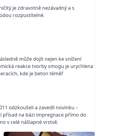
ničitý je zdravotně nezávadný a s
odou rozpustitelné.
 Následně může dojít nejen ke snížení
chemická reakce tvorby smogu je urychlena
eracích, kde je beton téměř
11 odzkoušeli a zavedli novinku –
 přísad na bázi impregnace přímo do
no v celé nášlapné vrstvě.