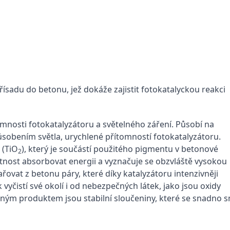
ísadu do betonu, jež dokáže zajistit fotokatalyckou reakci
omnosti fotokatalyzátoru a světelného záření. Působí na
ůsobením světla, urychlené přítomností fotokatalyzátoru.
 (TiO
), který je součástí použitého pigmentu v betonové
2
stnost absorbovat energii a vyznačuje se obzvláště vysokou
řovat z betonu páry, které díky katalyzátoru intenzivněji
 vyčistí své okolí i od nebezpečných látek, jako jsou oxidy
nečným produktem jsou stabilní sloučeniny, které se snadno 