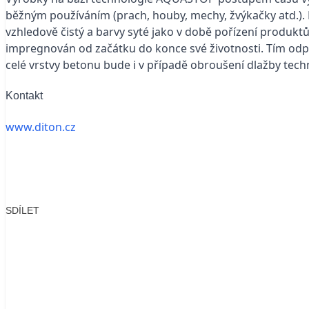
běžným používáním (prach, houby, mechy, žvýkačky atd.). 
vzhledově čistý a barvy syté jako v době pořízení produkt
impregnován od začátku do konce své životnosti. Tím odpa
celé vrstvy betonu bude i v případě obroušení dlažby te
Kontakt
www.diton.cz
SDÍLET
Facebook
X
LinkedIn
Email