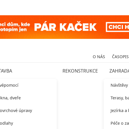
O NÁS
ČASOPIS
TAVBA
REKONSTRUKCE
ZAHRAD
vépomocí
Návštěvy
kna, dveře
Terasy, b
ovrchové úpravy
Jezírka a
odlahy
Péče o z