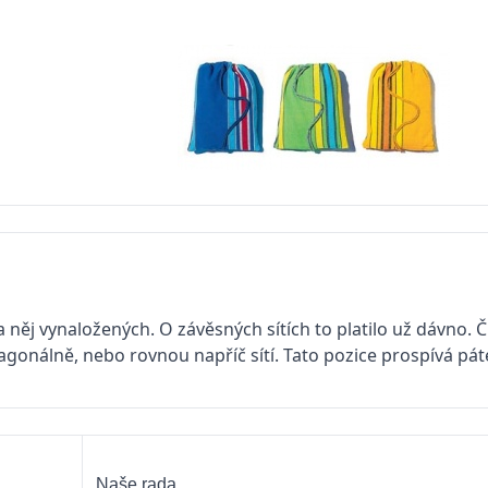
něj vynaložených. O závěsných sítích to platilo už dávno. Čí
gonálně, nebo rovnou napříč sítí. Tato pozice prospívá páteř
Naše rada