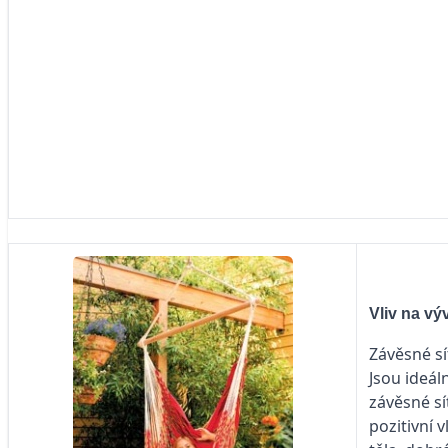
Vliv na výv
Závěsné sí
Jsou ideál
závěsné s
pozitivní 