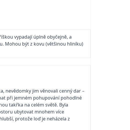
říškou vypadají úplně obyčejně, a
u. Mohou být z kovu (většinou hliníku)
a, nevědomky jim věnovali cenný dar –
sínat při jemném pohupování pohodlné
nou takřka na celém světě. Byla
ostoru ubytovat mnohem více
hlubší, protože loď je neházela z