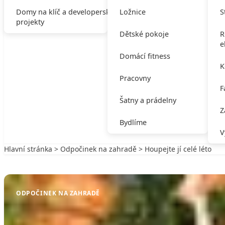
Domy na klíč a developerské
Ložnice
S
projekty
Dětské pokoje
R
e
Domácí fitness
K
Pracovny
F
Šatny a prádelny
Z
Bydlíme
V
Hlavní stránka
>
Odpočinek na zahradě
> Houpejte jí celé léto
Zpět na Odpočinek na zahradě
ODPOČINEK NA ZAHRADĚ