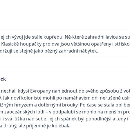
ich vývoj jde stále kupředu. Ně-které zahradní lavice se st
lasické houpačky pro dva jsou většinou opatřeny i stříško
držují se stejně jako běžný zahradní nábytek.
ock
 nechali kdysi Evropany nahlédnout do svého způsobu život
 A tak noví kolonisté mohli po namáhavém dni nerušeně u
tížným hmyzem a dotěrnými brouky. Po čase se stala oblíbe
m zaoceánských lodí – v podpalubí se mohlo na menším pr
i svá lůžka nad sebe. Jejich spánek byl pohodlnější a tedy i 
 druhý, ale příjemně je kolébala.