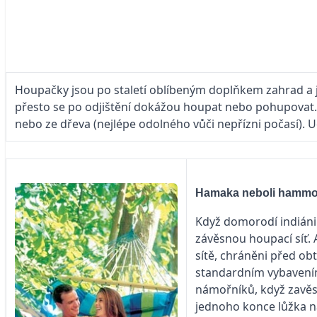
Houpačky jsou po staletí oblíbeným doplňkem zahrad a jej
přesto se po odjištění dokážou houpat nebo pohupovat. K
nebo ze dřeva (nejlépe odolného vůči nepřízni počasí). U
Hamaka neboli hamm
Když domorodí indiáni
závěsnou houpací síť.
sítě, chráněni před ob
standardním vybavení
námořníků, když zavěsil
jednoho konce lůžka na