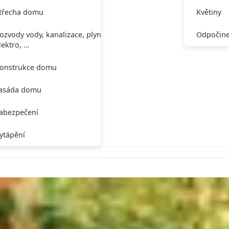
třecha domu
Květiny
ozvody vody, kanalizace, plynu,
Odpočine
lektro, …
onstrukce domu
asáda domu
abezpečení
ytápění