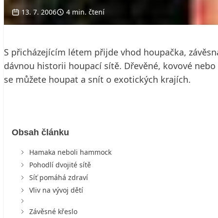
13. 7. 2006
4 min. čtení
S přicházejícím létem přijde vhod houpačka, závěsná
dávnou historii houpací sítě. Dřevěné, kovové nebo 
se můžete houpat a snít o exotických krajích.
Obsah článku
Hamaka neboli hammock
Pohodlí dvojité sítě
Síť pomáhá zdraví
Vliv na vývoj dětí
Závěsné křeslo