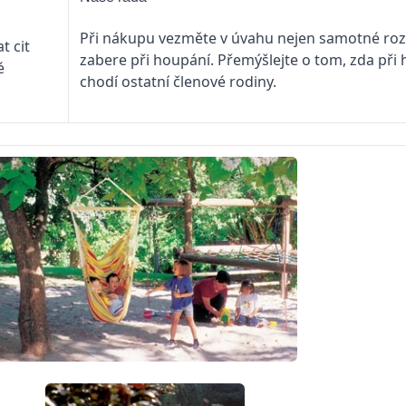
Při nákupu vezměte v úvahu nejen samotné rozm
t cit
zabere při houpání. Přemýšlejte o tom, zda při
é
chodí ostatní členové rodiny.