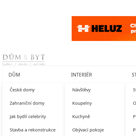
Skip to content
DŮM
INTERIÉR
S
České domy
Návštěvy
S
Zahraniční domy
Koupelny
O
Jak bydlí celebrity
Kuchyně
P
Stavba a rekonstrukce
Obývací pokoje
P