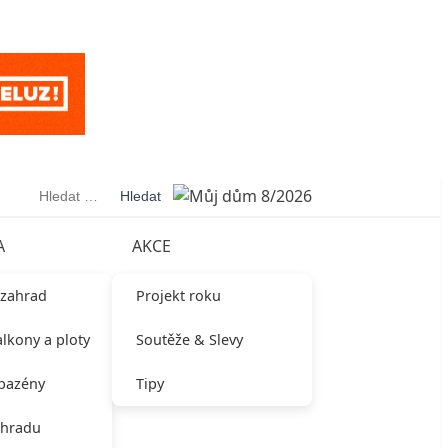
Vyhledávání
A
AKCE
 zahrad
Projekt roku
alkony a ploty
Soutěže & Slevy
 bazény
Tipy
ahradu