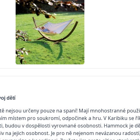
oj dětí
tě nejsou určeny pouze na spaní! Mají mnohostranné použití
ním místem pro soukromí, odpočinek a hru. V Karibiku se říká
íti, budou v dospělosti vyrovnané osobnosti. Hammock je d
vliv na jejich osobnost. Je pro ně nejenom nevázanou radostí