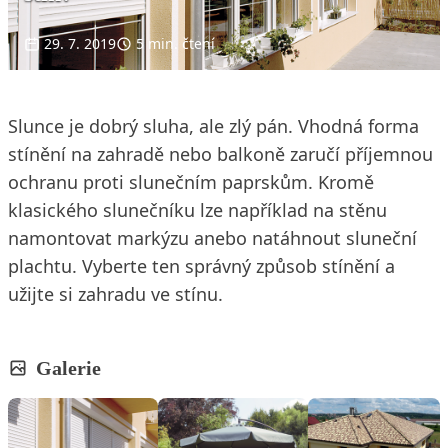
29. 7. 2019
5 min. čtení
Slunce je dobrý sluha, ale zlý pán. Vhodná forma
stínění na zahradě nebo balkoně zaručí příjemnou
ochranu proti slunečním paprskům. Kromě
klasického slunečníku lze například na stěnu
namontovat markýzu anebo natáhnout sluneční
plachtu. Vyberte ten správný způsob stínění a
užijte si zahradu ve stínu.
Galerie