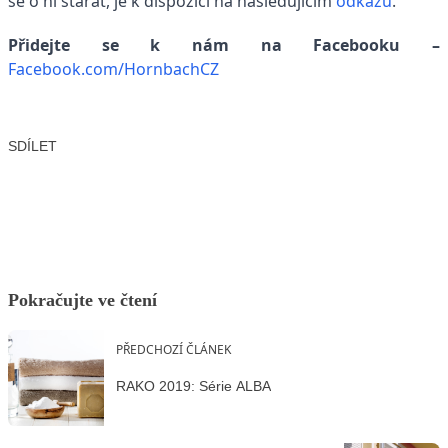
se o ni starat, je k dispozici na následujícím
odkazu
.
Přidejte se k nám na Facebooku –
Facebook.com/HornbachCZ
SDÍLET
Facebook
X
LinkedIn
Email
Pokračujte ve čtení
PŘEDCHOZÍ ČLÁNEK
RAKO 2019: Série ALBA