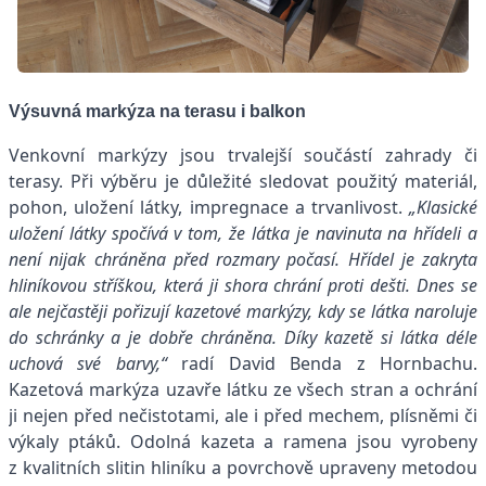
Výsuvná markýza na terasu i balkon
Venkovní markýzy jsou trvalejší součástí zahrady či
terasy. Při výběru je důležité sledovat použitý materiál,
pohon, uložení látky, impregnace a trvanlivost.
„Klasické
uložení látky spočívá v tom, že látka je navinuta na hřídeli a
není nijak chráněna před rozmary počasí. Hřídel je zakryta
hliníkovou stříškou, která ji shora chrání proti dešti. Dnes se
ale nejčastěji pořizují kazetové markýzy, kdy se látka naroluje
do schránky a je dobře chráněna. Díky kazetě si látka déle
uchová své barvy,“
radí David Benda z Hornbachu.
Kazetová markýza uzavře látku ze všech stran a ochrání
ji nejen před nečistotami, ale i před mechem, plísněmi či
výkaly ptáků. Odolná kazeta a ramena jsou vyrobeny
z kvalitních slitin hliníku a povrchově upraveny metodou