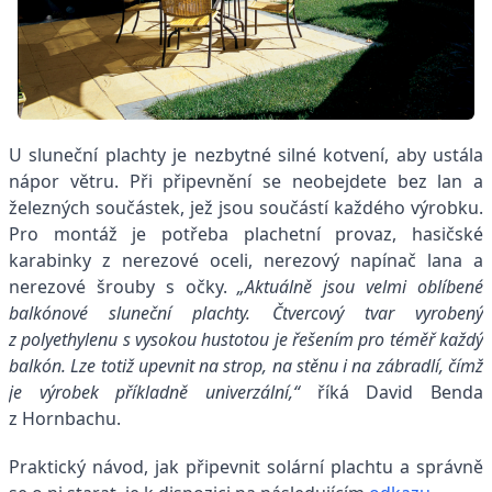
U sluneční plachty je nezbytné silné kotvení, aby ustála
nápor větru. Při připevnění se neobejdete bez lan a
železných součástek, jež jsou součástí každého výrobku.
Pro montáž je potřeba plachetní provaz, hasičské
karabinky z nerezové oceli, nerezový napínač lana a
nerezové šrouby s očky.
„Aktuálně jsou velmi oblíbené
balkónové sluneční plachty. Čtvercový tvar vyrobený
z polyethylenu s vysokou hustotou je řešením pro téměř každý
balkón. Lze totiž upevnit na strop, na stěnu i na zábradlí, čímž
je výrobek příkladně univerzální,“
říká David Benda
z Hornbachu.
Praktický návod, jak připevnit solární plachtu a správně