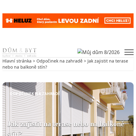
Skip to content
Men
Hlavní stránka
>
Odpočinek na zahradě
> Jak zajistit na terase
nebo na balkoně stín?
Zpět na Odpočinek na zahradě
ODPOČINEK NA ZAHRADĚ
Jak zajistit na terase nebo na balkoně
stín?