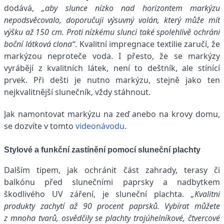
dodává,
„aby slunce nízko nad horizontem markýzu
nepodsvěcovalo, doporučuji výsuvný volán, který může mít
výšku až 150 cm. Proti nízkému slunci také spolehlivě ochrání
boční látková clona“
. Kvalitní impregnace textilie zaručí, že
markýzou neproteče voda. I přesto, že se markýzy
vyrábějí z kvalitních látek, není to deštník, ale stínící
prvek. Při dešti je nutno markýzu, stejně jako ten
nejkvalitnější slunečník, vždy stáhnout.
Jak namontovat markýzu na zeď anebo na krovy domu,
se dozvíte v tomto
videonávodu
.
Stylové a funkční zastínění pomocí sluneční plachty
Dalším tipem, jak ochránit část zahrady, terasy či
balkónu před slunečními paprsky a nadbytkem
škodlivého UV záření, je sluneční plachta.
„Kvalitní
produkty zachytí až 90 procent paprsků. Vybírat můžete
z mnoha tvarů, osvědčily se plachty trojúhelníkové, čtvercové