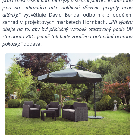
praktičtější řešení patří markýzy a solární plachty. Kromě toho
jsou na zahradách také oblíbené dřevěné pergoly nebo
altánky,“
vysvětluje David Benda, odborník z oddělení
zahrad v projektových marketech Hornbach.
„Při výběru
dbejte na to, aby byl příslušný výrobek otestovaný podle UV
standardu 801. Jedině tak bude zaručena optimální ochrana
pokožky,“
dodává.