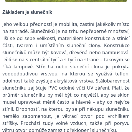
Základem je slunečník
Jeho velkou předností je mobilita, zastíní jakékoliv místo
na zahradě. Slunečníků je na trhu nepřeberné množství,
liší se od sebe velikostí, materiálem konstrukce a stínící
části, tvarem i umístěním sluneční clony. Konstrukce
slunečníků může být kovová, dřevěná nebo bambusová.
Dělí se na s centrální tyčí a s tyčí na straně – takovým se
říká lampové. Střecha nebo sluneční clona je pokryta
vodoodpudivou vrstvou, na kterou se využívá teflon,
odolnost také zvyšuje akrylátová vrstva. Stálobarevnost
slunečníku zajišťuje PVC odolné vůči UV záření. Platí, že
průměr slunečníku by měl být co největší, aby se sklon
musel upravovat méně často a hlavně – aby co nejvíce
stínil. Drobností, na kterou by se při nákupu slunečníku
nemělo zapomenout, je větrací otvor pod vrchlíkem
stříšky. Prochází tudy volně vzduch, takže při poryvu
větru otvor pomůže zamezit překlopení slunečníku.