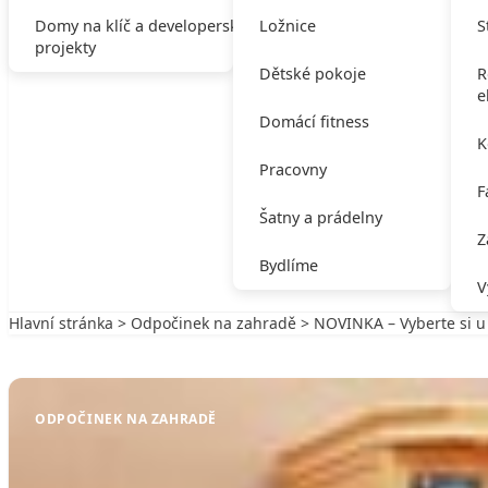
Domy na klíč a developerské
Ložnice
S
projekty
Dětské pokoje
R
e
Domácí fitness
K
Pracovny
F
Šatny a prádelny
Z
Bydlíme
V
Hlavní stránka
>
Odpočinek na zahradě
> NOVINKA – Vyberte si u
Zpět na Odpočinek na zahradě
ODPOČINEK NA ZAHRADĚ