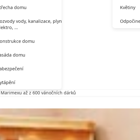
třecha domu
Květiny
ozvody vody, kanalizace, plynu,
Odpočine
lektro, …
onstrukce domu
asáda domu
abezpečení
ytápění
 Marimexu až z 600 vánočních dárků