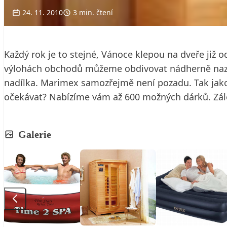
24. 11. 2010
3 min. čtení
Každý rok je to stejné, Vánoce klepou na dveře již o
výlohách obchodů můžeme obdivovat nádherně nazd
nadílka. Marimex samozřejmě není pozadu. Tak jako
očekávat? Nabízíme vám až 600 možných dárků. Záleží
Galerie