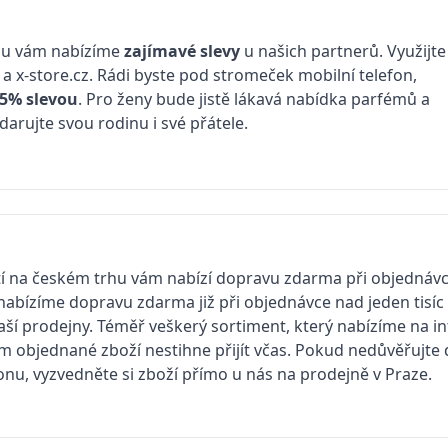
ěnu vám nabízíme
zajímavé slevy
u našich partnerů. Využijte
a x-store.cz. Rádi byste pod stromeček mobilní telefon,
5% slevou
. Pro ženy bude jistě lákavá nabídka parfémů a
darujte svou rodinu i své přátele.
í na českém trhu vám nabízí dopravu zdarma při objednávce 
bízíme dopravu zdarma již při objednávce nad jeden tisíc 
aší prodejny. Téměř veškerý sortiment, který nabízíme na 
ám objednané zboží nestihne přijít včas. Pokud nedůvěřujt
u, vyzvedněte si zboží přímo u nás na prodejně v Praze.