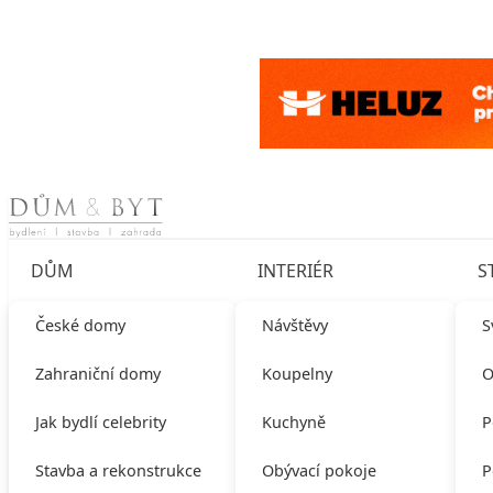
Skip to content
DŮM
INTERIÉR
S
České domy
Návštěvy
S
Zahraniční domy
Koupelny
O
Jak bydlí celebrity
Kuchyně
P
Stavba a rekonstrukce
Obývací pokoje
P