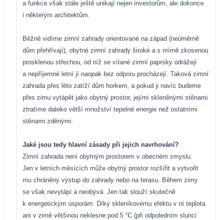
a funkce však stále ještě unikají nejen investorům, ale dokonce
i některým architektům.
Běžně vidíme zimní zahrady orientované na západ (neúměrně
dům přehřívají), obytné zimní zahrady široké a s mírně zkosenou
prosklenou střechou, od níž se vítané zimní paprsky odrážejí
a nepříjemné letní jí naopak bez odporu procházejí. Taková zimní
zahrada přes léto zatíží dům horkem, a pokud ji navíc budeme
přes zimu vytápět jako obytný prostor, jejími skleněnými stěnami
ztratíme daleko větší množství tepelné energie než ostatními
stěnami zděnými.
Jaké jsou tedy hlavní zásady při jejich navrhování?
Zimní zahrada není obytným prostorem v obecném smyslu.
Jen v letních měsících může obytný prostor rozšířit a vytvořit
mu chráněný výstup do zahrady nebo na terasu. Během zimy
se však nevytápí a neobývá. Jen tak slouží skutečně
k energetickým úsporám. Díky skleníkovému efektu v ní teplota
ani v zimě většinou neklesne pod 5 °C (při odpoledním slunci