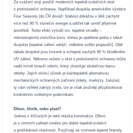
Za zvážení stojí použití moderních tepelně-izolačních skel
s protisluneční ochranou. Například dvojskla amerického výrobce
Four Seasons (do ČR dováží Stabos) dokážou v létě zachytit
více než 80 % sluneční energie a udržet tak uvnitř příjemné
prostředí. Tento efekt vytváří tzv. tepelné zrcadlo –
mikroskopická vrstvička kovu, kterou je opatřena jedna z tabulí
dvojskla (tepelné záření odráží, viditelné světlo propouští). Obě
tabule dvojskel jsou tvrzené a schopné zachytit 90 % škodlivého
UV záření. Někomu ovšem u skel s protisluneční ochranou může
vadit mírně tmavší odstín, který zkresluje skutečnou barvu
oblohy. Jejich stínicí účinek je každopádně alternativou
mechanických ochranných zařízení (rolety, markýzy, žaluzie);
ty vám výhled zakryjí zcela, lze je však pružněji přizpůsobovat
konkrétním světelným podmínkám.
Dřevo, hliník, nebo plast?
Jednou z klíčových je také otázka konstrukce. Dřevo
je u zimních zahrad ceněno pro dobré tepelně-izolační
a protihlukové vlastnosti. Používají se vrstvené lepené hranoly,