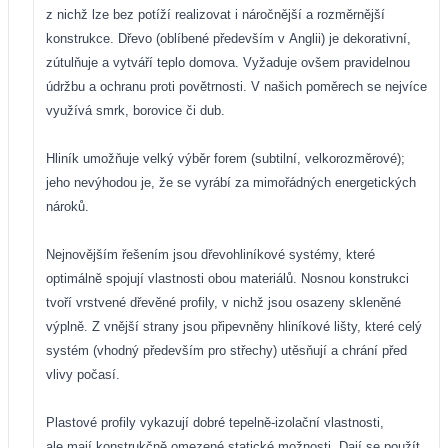
z nichž lze bez potíží realizovat i náročnější a rozměrnější
konstrukce. Dřevo (oblíbené především v Anglii) je dekorativní,
zútulňuje a vytváří teplo domova. Vyžaduje ovšem pravidelnou
údržbu a ochranu proti povětrnosti. V našich poměrech se nejvíce
využívá smrk, borovice či dub.
Hliník umožňuje velký výběr forem (subtilní, velkorozměrové);
jeho nevýhodou je, že se vyrábí za mimořádných energetických
nároků.
Nejnovějším řešením jsou dřevohliníkové systémy, které
optimálně spojují vlastnosti obou materiálů. Nosnou konstrukci
tvoří vrstvené dřevěné profily, v nichž jsou osazeny skleněné
výplně. Z vnější strany jsou připevněny hliníkové lišty, které celý
systém (vhodný především pro střechy) utěsňují a chrání před
vlivy počasí.
Plastové profily vykazují dobré tepelně-izolační vlastnosti,
ale mají konstrukčně omezené statické možnosti. Dají se použít