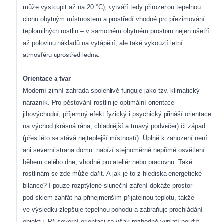
může vystoupit až na 20 °C), vytváří tedy přirozenou tepelnou
clonu obytným místnostem a prostředí vhodné pro přezimování
teplomilných rostlin – v samotném obytném prostoru nejen ušetří
až polovinu nákladů na vytápění, ale také vykouzlí letní
atmosféru uprostřed ledna.
Orientace a tvar
Moderní zimní zahrada spolehlivě funguje jako tzv. klimatický
nárazník. Pro pěstování rostlin je optimální orientace
jihovýchodní, příjemný efekt fyzický i psychický přináší orientace
na východ (krásná rána, chladnější a tmavý podvečer) či západ
(přes léto se stává nejteplejší místností). Úplně k zahození není
ani severní strana domu: nabízí stejnoměrné nepřímé osvětlení
během celého dne, vhodné pro ateliér nebo pracovnu. Také
rostlinám se zde může dařit. A jak je to z hlediska energetické
bilance? I pouze rozptýlené sluneční záření dokáže prostor
pod sklem zahřát na přinejmenším přijatelnou teplotu, takže
ve výsledku zlepšuje tepelnou pohodu a zabraňuje prochládání
objektu. Při severní orientaci se však rozhodně vyplatí použít