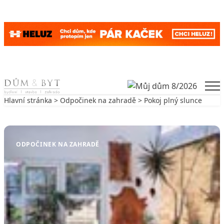
Skip to content
Men
Hlavní stránka
>
Odpočinek na zahradě
> Pokoj plný slunce
Zpět na Odpočinek na zahradě
ODPOČINEK NA ZAHRADĚ