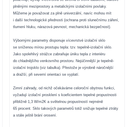
plněnými meziprostory a metalickými izolačními povlaky.
Můžeme je považovat za plně univerzální, navíc mohou mít
i další technologické přednosti (ochrana proti slunečnímu záření,
tlumení hluku, nárazová pevnost, mechanická bezpečnost).
Výbornými parametry disponuje vícevrstvé izolační sklo
se sníženou mírou prostupu tepla: tzv. tepelně-izolační sklo.
Jako spolehlivý strážce zabraňuje úniku tepla z interiéru
do chladnějšího venkovního prostoru. Nejúčinnější je tepelně-
izolační trojsklo (viz tabulka). Přestože je výrobně náročnější
a dražší, při severní orientaci se vyplatí.
Zimní zahrady, od nichž očekáváme celoroční obytnou funkci,
vyžadují izolační prosklení s koeficientem tepelné propustnosti
přibližně 1,3 W/m2K a světelnou propustností nejméně
65 procent. Sklo takových parametrů totiž snižuje tepelné ztráty
a stále ještě brání orosení.