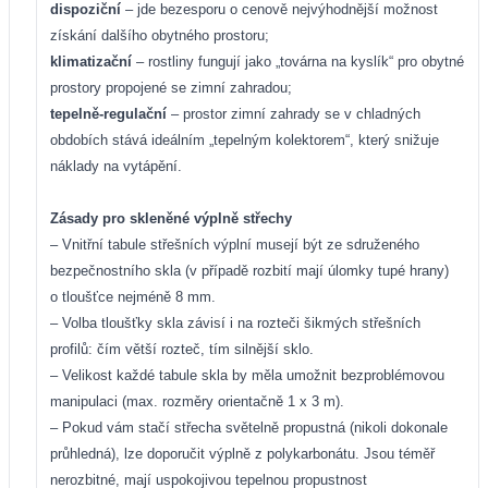
dispoziční
– jde bezesporu o cenově nejvýhodnější možnost
získání dalšího obytného prostoru;
klimatizační
– rostliny fungují jako „továrna na kyslík“ pro obytné
prostory propojené se zimní zahradou;
tepelně-regulační
– prostor zimní zahrady se v chladných
obdobích stává ideálním „tepelným kolektorem“, který snižuje
náklady na vytápění.
Zásady pro skleněné výplně střechy
– Vnitřní tabule střešních výplní musejí být ze sdruženého
bezpečnostního skla (v případě rozbití mají úlomky tupé hrany)
o tloušťce nejméně 8 mm.
– Volba tloušťky skla závisí i na rozteči šikmých střešních
profilů: čím větší rozteč, tím silnější sklo.
– Velikost každé tabule skla by měla umožnit bezproblémovou
manipulaci (max. rozměry orientačně 1 x 3 m).
– Pokud vám stačí střecha světelně propustná (nikoli dokonale
průhledná), lze doporučit výplně z polykarbonátu. Jsou téměř
nerozbitné, mají uspokojivou tepelnou propustnost