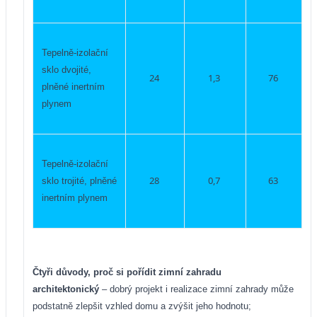
Tepelně-izolační
sklo dvojité,
24
1,3
76
plněné inertním
plynem
Tepelně-izolační
28
0,7
63
sklo trojité,
plněné
inertním plynem
Čtyři důvody, proč si pořídit zimní zahradu
architektonický
– dobrý projekt i realizace zimní zahrady může
podstatně zlepšit vzhled domu a zvýšit jeho hodnotu;