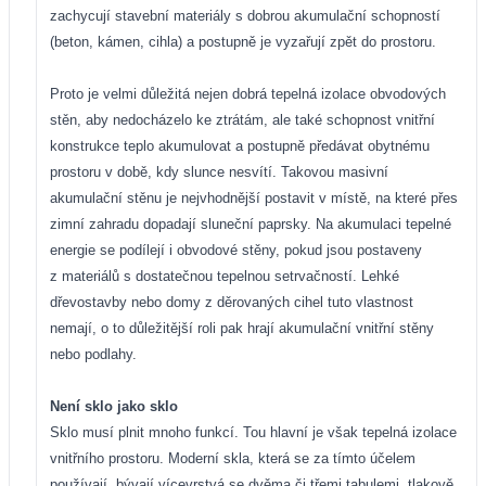
zachycují stavební materiály s dobrou akumulační schopností
(beton, kámen, cihla) a postupně je vyzařují zpět do prostoru.
Proto je velmi důležitá nejen dobrá tepelná izolace obvodových
stěn, aby nedocházelo ke ztrátám, ale také schopnost vnitřní
konstrukce teplo akumulovat a postupně předávat obytnému
prostoru v době, kdy slunce nesvítí. Takovou masivní
akumulační stěnu je nejvhodnější postavit v místě, na které přes
zimní zahradu dopadají sluneční paprsky. Na akumulaci tepelné
energie se podílejí i obvodové stěny, pokud jsou postaveny
z materiálů s dostatečnou tepelnou setrvačností. Lehké
dřevostavby nebo domy z děrovaných cihel tuto vlastnost
nemají, o to důležitější roli pak hrají akumulační vnitřní stěny
nebo podlahy.
Není sklo jako sklo
Sklo musí plnit mnoho funkcí. Tou hlavní je však tepelná izolace
vnitřního prostoru. Moderní skla, která se za tímto účelem
používají, bývají vícevrstvá se dvěma či třemi tabulemi, tlakově