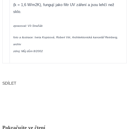
(k = 1,6 W/m2K), fungují jako filtr UV záření a jsou lehčí než
sklo.
zpracoval: Vít Straňák
foto a ilustrace: Iveta Kopicová, Robert Virt, Architektonická kancelář Reinberg,
archiv
zdroj: Můj dům 8/2002
SDÍLET
Facebook
X
LinkedIn
Email
Pokračujte ve čtení