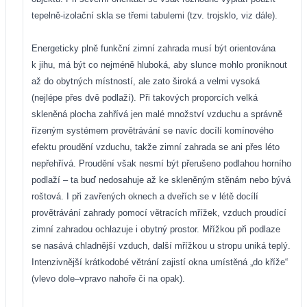
tepelně-izolační skla se třemi tabulemi (tzv. trojsklo, viz dále).
Energeticky plně funkční zimní zahrada musí být orientována
k jihu, má být co nejméně hluboká, aby slunce mohlo proniknout
až do obytných místností, ale zato široká a velmi vysoká
(nejlépe přes dvě podlaží). Při takových proporcích velká
skleněná plocha zahřívá jen malé množství vzduchu a správně
řízeným systémem provětrávání se navíc docílí komínového
efektu proudění vzduchu, takže zimní zahrada se ani přes léto
nepřehřívá. Proudění však nesmí být přerušeno podlahou horního
podlaží – ta buď nedosahuje až ke skleněným stěnám nebo bývá
roštová. I při zavřených oknech a dveřích se v létě docílí
provětrávání zahrady pomocí větracích mřížek, vzduch proudící
zimní zahradou ochlazuje i obytný prostor. Mřížkou při podlaze
se nasává chladnější vzduch, další mřížkou u stropu uniká teplý.
Intenzivnější krátkodobé větrání zajistí okna umístěná „do kříže“
(vlevo dole–vpravo nahoře či na
opak).