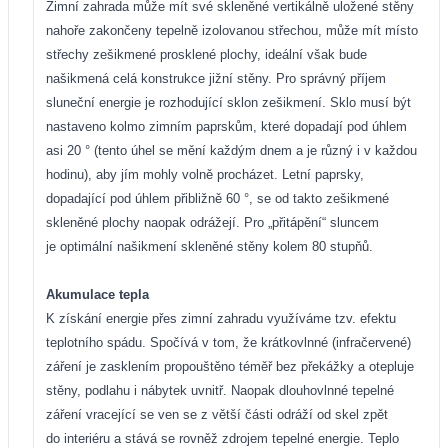
Zimní zahrada může mít své skleněné vertikálně uložené stěny
nahoře zakončeny tepelně izolovanou střechou, může mít místo
střechy zešikmené prosklené plochy, ideální však bude
našikmená celá konstrukce jižní stěny. Pro správný příjem
sluneční energie je rozhodující sklon zešikmení. Sklo musí být
nastaveno kolmo zimním paprskům, které dopadají pod úhlem
asi 20 ° (tento úhel se mění každým dnem a je různý i v každou
hodinu), aby jím mohly volně procházet. Letní paprsky,
dopadající pod úhlem přibližně 60 °, se od takto zešikmené
skleněné plochy naopak odrážejí. Pro „přitápění“ sluncem
je optimální našikmení skleněné stěny kolem 80 stupňů.
Akumulace tepla
K získání energie přes zimní zahradu využíváme tzv. efektu
teplotního spádu. Spočívá v tom, že krátkovlnné (infračervené)
záření je zasklením propouštěno téměř bez překážky a otepluje
stěny, podlahu i nábytek uvnitř. Naopak dlouhovlnné tepelné
záření vracející se ven se z větší části odráží od skel zpět
do interiéru a stává se rovněž zdrojem tepelné energie. Teplo