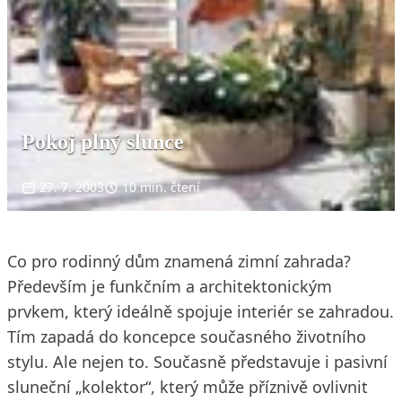
Pokoj plný slunce
27. 7. 2003
10 min. čtení
Co pro rodinný dům znamená zimní zahrada?
Především je funkčním a architektonickým
prvkem, který ideálně spojuje interiér se zahradou.
Tím zapadá do koncepce současného životního
stylu. Ale nejen to. Současně představuje i pasivní
sluneční „kolektor“, který může příznivě ovlivnit