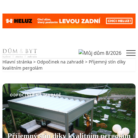
Skip to content
Men
Hlavní stránka
>
Odpočinek na zahradě
> Příjemný stín díky
kvalitním pergolám
Zpět na Odpočinek na zahradě
ODPOČINEK NA ZAHRADĚ
Příjemný stín díky kvalitním pergolám