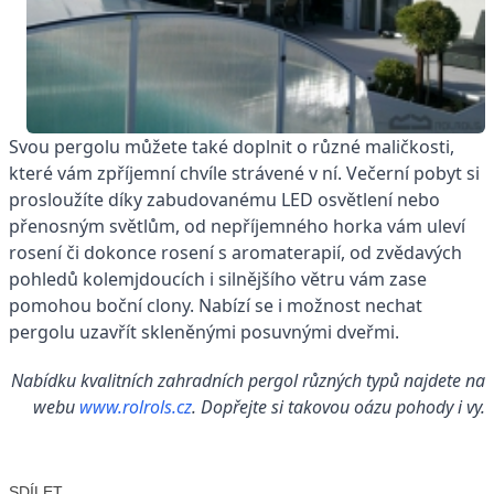
Svou pergolu můžete také doplnit o různé maličkosti,
které vám zpříjemní chvíle strávené v ní. Večerní pobyt si
prosloužíte díky zabudovanému LED osvětlení nebo
přenosným světlům, od nepříjemného horka vám uleví
rosení či dokonce rosení s aromaterapií, od zvědavých
pohledů kolemjdoucích i silnějšího větru vám zase
pomohou boční clony. Nabízí se i možnost nechat
pergolu uzavřít skleněnými posuvnými dveřmi.
Nabídku kvalitních zahradních pergol různých typů najdete na
webu
www.rolrols.cz
. Dopřejte si takovou oázu pohody i vy.
SDÍLET