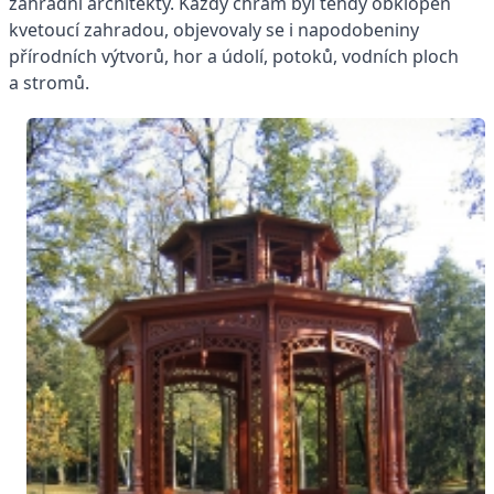
zahradní architekty. Každý chrám byl tehdy obklopen
kvetoucí zahradou, objevovaly se i napodobeniny
přírodních výtvorů, hor a údolí, potoků, vodních ploch
a stromů.