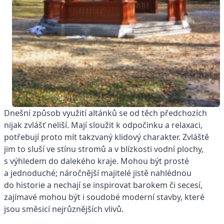
Dnešní způsob využití altánků se od těch předchozích
nijak zvlášť neliší. Mají sloužit k odpočinku a relaxaci,
potřebují proto mít takzvaný klidový charakter. Zvláště
jim to sluší ve stínu stromů a v blízkosti vodní plochy,
s výhledem do dalekého kraje. Mohou být prosté
a jednoduché; náročnější majitelé jistě nahlédnou
do historie a nechají se inspirovat barokem či secesí,
zajímavé mohou být i soudobé moderní stavby, které
jsou směsicí nejrůznějších vlivů.