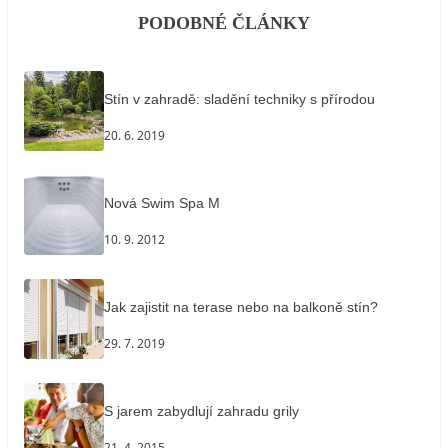
PODOBNÉ ČLÁNKY
Stín v zahradě: sladění techniky s přírodou
20. 6. 2019
Nová Swim Spa M
10. 9. 2012
Jak zajistit na terase nebo na balkoně stín?
29. 7. 2019
S jarem zabydlují zahradu grily
21. 4. 2015