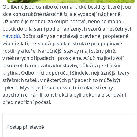
Oblíbené jsou osmiboké romantické besídky, které jsou
sice konstrukčně náročnější, ale vypadají nádherně.
Uživatelé je mohou zakoupit hotové, nebo se mohou
pustit do díla sami podle nabízených vzorů a nesčetných
návodů
. Boční stěny se nechávají otevřené, propletené
výplní z latí, jež slouží jako konstrukce pro popínavé
rostliny a keře. Náročnější stavby mají stěny plné,
v některých případech i prosklené. Ať už majitel zvolí
jakoukoli formu zahradní stavby, důležitá je střešní
krytina. Odborníci doporučují šindele, nejrůznější tvary
střešních tašek, v některých případech to může být
i plech. Myslet je třeba na kvalitní izolaci střechy,
abychom chránili konstrukci a byli dokonale schováni
před nepřízní počasí.
Postup při stavbě