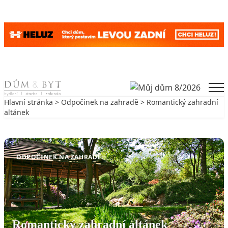
Skip to content
Men
Hlavní stránka
>
Odpočinek na zahradě
> Romantický zahradní
altánek
Zpět na Odpočinek na zahradě
ODPOČINEK NA ZAHRADĚ
Romantický zahradní altánek