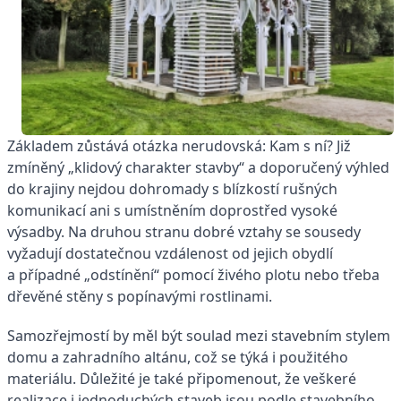
Základem zůstává otázka nerudovská: Kam s ní? Již
zmíněný „klidový charakter stavby“ a doporučený výhled
do krajiny nejdou dohromady s blízkostí rušných
komunikací ani s umístněním doprostřed vysoké
výsadby. Na druhou stranu dobré vztahy se sousedy
vyžadují dostatečnou vzdálenost od jejich obydlí
a případné „odstínění“ pomocí živého plotu nebo třeba
dřevěné stěny s popínavými rostlinami.
Samozřejmostí by měl být soulad mezi stavebním stylem
domu a zahradního altánu, což se týká i použitého
materiálu. Důležité je také připomenout, že veškeré
realizace i jednoduchých staveb jsou podle stavebního