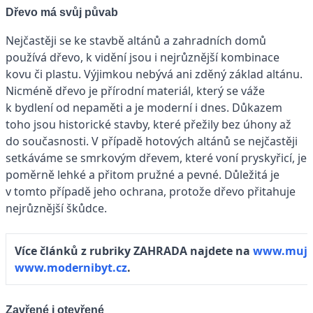
Dřevo má svůj půvab
Nejčastěji se ke stavbě altánů a zahradních domů
používá dřevo, k vidění jsou i nejrůznější kombinace
kovu či plastu. Výjimkou nebývá ani zděný základ altánu.
Nicméně dřevo je přírodní materiál, který se váže
k bydlení od nepaměti a je moderní i dnes. Důkazem
toho jsou historické stavby, které přežily bez úhony až
do současnosti. V případě hotových altánů se nejčastěji
setkáváme se smrkovým dřevem, které voní pryskyřicí, je
poměrně lehké a přitom pružné a pevné. Důležitá je
v tomto případě jeho ochrana, protože dřevo přitahuje
nejrůznější škůdce.
Více článků z rubriky ZAHRADA najdete na
www.mujd
www.modernibyt.cz
.
Zavřené i otevřené