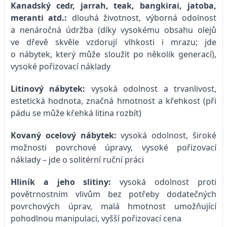
Kanadský cedr, jarrah, teak, bangkirai, jatoba,
meranti atd.:
dlouhá životnost, výborná odolnost
a nenáročná údržba (díky vysokému obsahu olejů
ve dřevě skvěle vzdorují vlhkosti i mrazu; jde
o nábytek, který může sloužit po několik generací),
vysoké pořizovací náklady
Litinový nábytek:
vysoká odolnost a trvanlivost,
estetická hodnota, značná hmotnost a křehkost (při
pádu se může křehká litina rozbít)
Kovaný ocelový nábytek:
vysoká odolnost, široké
možnosti povrchové úpravy, vysoké pořizovací
náklady – jde o solitérní ruční práci
Hliník a jeho slitiny:
vysoká odolnost proti
povětrnostním vlivům bez potřeby dodatečných
povrchových úprav, malá hmotnost umožňující
pohodlnou manipulaci, vyšší pořizovací cena