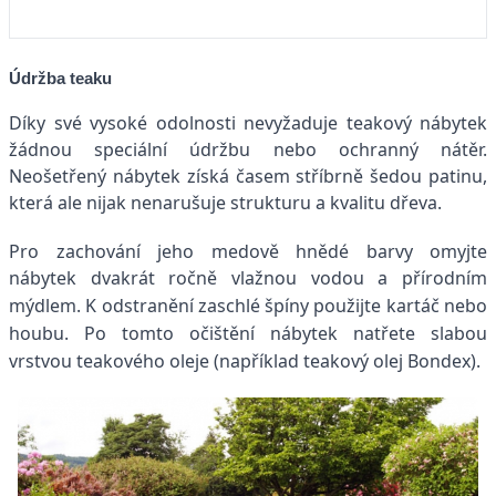
Údržba teaku
Díky své vysoké odolnosti nevyžaduje teakový nábytek
žádnou speciální údržbu nebo ochranný nátěr.
Neošetřený nábytek získá časem stříbrně šedou patinu,
která ale nijak nenarušuje strukturu a kvalitu dřeva.
Pro zachování jeho medově hnědé barvy omyjte
nábytek
dvakrát ročně vlažnou vodou a přírodním
mýdlem. K odstranění zaschlé špíny použijte kartáč nebo
houbu. Po tomto očištění nábytek natřete slabou
vrstvou teakového oleje (například teakový olej Bondex).