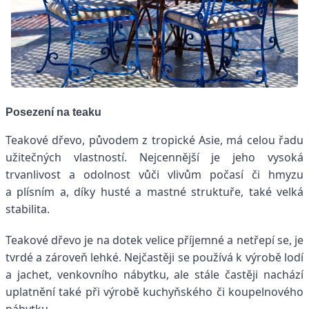
Posezení na teaku
Teakové dřevo, původem z tropické Asie, má celou řadu
užitečných vlastností. Nejcennější je jeho vysoká
trvanlivost a odolnost vůči vlivům počasí či hmyzu
a plísním a, díky husté a mastné struktuře, také velká
stabilita.
Teakové dřevo je na dotek velice příjemné a netřepí se, je
tvrdé a zároveň lehké. Nejčastěji se používá k výrobě lodí
a jachet, venkovního nábytku, ale stále častěji nachází
uplatnění také při výrobě kuchyňského či koupelnového
nábytku.