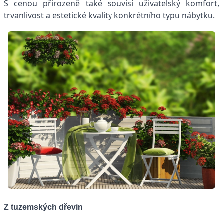
S cenou přirozeně také souvisí uživatelský komfort,
trvanlivost a estetické kvality konkrétního typu nábytku.
Z tuzemských dřevin