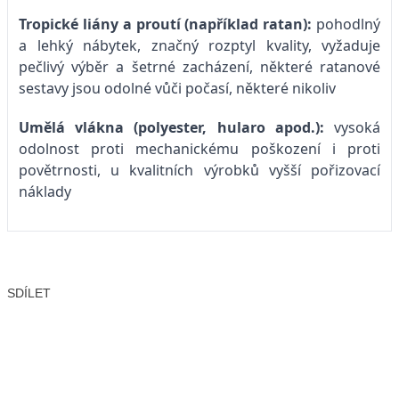
Tropické liány a proutí (například ratan):
pohodlný
a lehký nábytek, značný rozptyl kvality, vyžaduje
pečlivý výběr a šetrné zacházení, některé ratanové
sestavy jsou odolné vůči počasí, některé nikoliv
Umělá vlákna (polyester, hularo apod.):
vysoká
odolnost proti mechanickému poškození i proti
povětrnosti, u kvalitních výrobků vyšší pořizovací
náklady
SDÍLET
Facebook
X
LinkedIn
Email