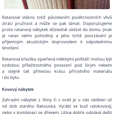
Ratanové vlákno totiž působením povětrnostních vlivů
ztrácí pružnost a může se pak lámat. Doporučujeme
proto ratanový nábytek důsledně uklízet do domu. Jinak
je ratan velmi pohodlný a jeho tiché povrzávání je
příjemným akustickým doprovodem k odpolednímu
lenošení.
Ratanová křesílka opatřená měkkými polštáři mohou být
ozdobou příležitostného posezení pod širým nebem
a stejně tak přinesou krásu přírodního materiálu
i do bytu.
Kovový nábytek
Zahradní nábytek z litiny či z oceli je u nás oblíben už
od dob starého Rakouska. Vyrábí se buď celokovový,
nebo v kombinaci se dřevem. Litina dobře odolává dešti