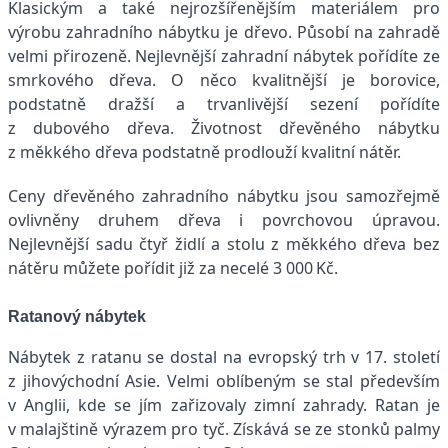
Klasickým a také nejrozšířenějším materiálem pro
výrobu zahradního nábytku je dřevo. Působí na zahradě
velmi přirozeně. Nejlevnější zahradní nábytek pořídíte ze
smrkového dřeva. O něco kvalitnější je borovice,
podstatně dražší a trvanlivější sezení pořídíte
z dubového dřeva. Životnost dřevěného nábytku
z měkkého dřeva podstatně prodlouží kvalitní nátěr.
Ceny dřevěného zahradního nábytku jsou samozřejmě
ovlivněny druhem dřeva i povrchovou úpravou.
Nejlevnější sadu čtyř židlí a stolu z měkkého dřeva bez
nátěru můžete pořídit již za necelé 3 000 Kč.
Ratanový nábytek
Nábytek z ratanu se dostal na evropský trh v 17. století
z jihovýchodní Asie. Velmi oblíbeným se stal především
v Anglii, kde se jím zařizovaly zimní zahrady. Ratan je
v malajštině výrazem pro tyč. Získává se ze stonků palmy