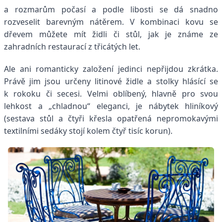
a rozmarům počasí a podle libosti se dá snadno
rozveselit barevným nátěrem.
V kombinaci kovu se
dřevem můžete mít židli či stůl, jak je známe ze
zahradních restaurací z třicátých let.
Ale ani romanticky založení jedinci nepřijdou zkrátka.
Právě jim jsou určeny litinové židle a stolky hlásící se
k rokoku či secesi. Velmi oblíbený, hlavně pro svou
lehkost a „chladnou“ eleganci, je nábytek hliníkový
(sestava stůl a čtyři křesla opatřená nepromokavými
textilními sedáky stojí kolem čtyř tisíc korun).