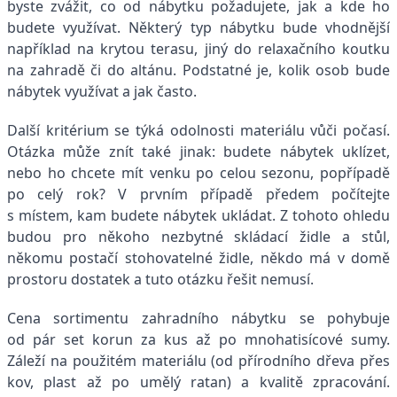
byste zvážit, co od nábytku požadujete, jak a kde ho
budete využívat. Některý typ nábytku bude vhodnější
například na krytou terasu, jiný do relaxačního koutku
na zahradě či do altánu. Podstatné je, kolik osob bude
nábytek využívat a jak často.
Další kritérium se týká odolnosti materiálu vůči počasí.
Otázka může znít také jinak: budete nábytek uklízet,
nebo ho chcete mít venku po celou sezonu, popřípadě
po celý rok? V prvním případě předem počítejte
s místem, kam budete nábytek ukládat. Z tohoto ohledu
budou pro někoho nezbytné skládací židle a stůl,
někomu postačí stohovatelné židle, někdo má v domě
prostoru dostatek a tuto otázku řešit nemusí.
Cena sortimentu zahradního nábytku se pohybuje
od pár set korun za kus až po mnohatisícové sumy.
Záleží na použitém materiálu (od přírodního dřeva přes
kov, plast až po umělý ratan) a kvalitě zpracování.