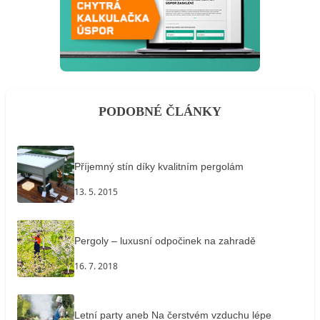
PODOBNÉ ČLÁNKY
Příjemný stín díky kvalitním pergolám
13. 5. 2015
Pergoly – luxusní odpočinek na zahradě
16. 7. 2018
Letní party aneb Na čerstvém vzduchu lépe