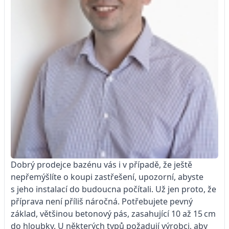
Dobrý prodejce bazénu vás i v případě, že ještě
nepřemýšlíte o koupi zastřešení, upozorní, abyste
s jeho instalací do budoucna počítali. Už jen proto, že
příprava není příliš náročná. Potřebujete pevný
základ, většinou betonový pás, zasahující 10 až 15 cm
do hloubky. U některých typů požadují výrobci, aby