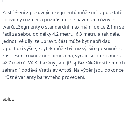
Zastřešení z posuvných segmentů může mít v podstatě
libovolný rozměr a přizpůsobit se bazénům různých
tvarů. „Segmenty o standardní maximální délce 2,1 m se
řadí za sebou do délky 4,2 metru, 6,3 metru a tak dále.
Jednotlivé díly lze upravit, část může být například
v pochozí výšce, zbytek může být nízký. Šíře posuvného
zastřešení rovněž není omezená, vyrábí se do rozměru
až 7 metrů. Větší bazény jsou již spíše záležitostí zimních
zahrad,“ dodává Vratislav Antoš. Na výběr jsou dokonce
i různé varianty barevného provedení.
SDÍLET
Facebook
X
LinkedIn
Email