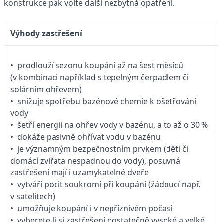
konstrukce pak volte další nezbytná opatření.
Výhody zastřešení
• prodlouží sezonu koupání až na šest měsíců
(v kombinaci například s tepelným čerpadlem či
solárním ohřevem)
• snižuje spotřebu bazénové chemie k ošetřování
vody
• šetří energii na ohřev vody v bazénu, a to až o 30 %
• dokáže pasivně ohřívat vodu v bazénu
• je významným bezpečnostním prvkem (děti či
domácí zvířata nespadnou do vody), posuvná
zastřešení mají i uzamykatelné dveře
• vytváří pocit soukromí při koupání (žádoucí např.
v satelitech)
• umožňuje koupání i v nepříznivém počasí
• vyberete-li si zastřešení dostatečně vysoké a velké,