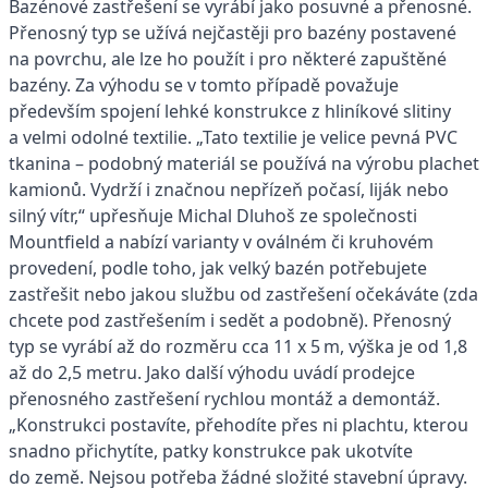
Bazénové zastřešení se vyrábí jako posuvné a přenosné.
Přenosný typ se užívá nejčastěji pro bazény postavené
na povrchu, ale lze ho použít i pro některé zapuštěné
bazény. Za výhodu se v tomto případě považuje
především spojení lehké konstrukce z hliníkové slitiny
a velmi odolné textilie. „Tato textilie je velice pevná PVC
tkanina – podobný materiál se používá na výrobu plachet
kamionů. Vydrží i značnou nepřízeň počasí, liják nebo
silný vítr,“ upřesňuje Michal Dluhoš ze společnosti
Mountfield a nabízí varianty v oválném či kruhovém
provedení, podle toho, jak velký bazén potřebujete
zastřešit nebo jakou službu od zastřešení očekáváte (zda
chcete pod zastřešením i sedět a podobně). Přenosný
typ se vyrábí až do rozměru cca 11 x 5 m, výška je od 1,8
až do 2,5 metru. Jako další výhodu uvádí prodejce
přenosného zastřešení rychlou montáž a demontáž.
„Konstrukci postavíte, přehodíte přes ni plachtu, kterou
snadno přichytíte, patky konstrukce pak ukotvíte
do země. Nejsou potřeba žádné složité stavební úpravy.