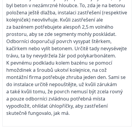
byl beton v nezámrzné hloubce. To, zda je na betonu
položena ještě dlažba, instalaci zastřešení (respektive
kolejniček) neovlivňuje. Kvůli zastřešení ale
za bazénem potřebujete alespoň 2,5 m volného
prostoru, aby se zde segmenty mohly poskládat.
Odborníci doporučují povrch vysypat štěrkem,
kačírkem nebo vylít betonem. Určitě tady nevysévejte
trávu, ta by nevydržela žár pod polykarbonátem.
K pevnému podkladu kolem bazénu se pomocí
hmoždinek a šroubů ukotví kolejnice, na což
montážní firma potřebuje zhruba jeden den. Sami se
do instalace určitě nepouštějte, už kvůli zárukám
a také kvůli tomu, že povrch nemusí být zcela rovný
a pouze odborníci zvládnou potřebná místa
vypodložit, ohlídat úhlopříčky, aby zastřešení
skutečně fungovalo, jak má.