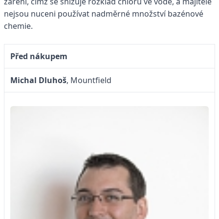
záření, čímž se snižuje rozklad chloru ve vodě, a majitelé
nejsou nuceni používat nadměrné množství bazénové
chemie.
Před nákupem
Michal Dluhoš
,
Mountfield