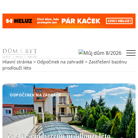
Skip to content
Men
Hlavní stránka
>
Odpočinek na zahradě
> Zastřešení bazénu
prodlouží léto
Zpět na Odpočinek na zahradě
ODPOČINEK NA ZAHRADĚ
Zastřešení bazénu prodlouží léto