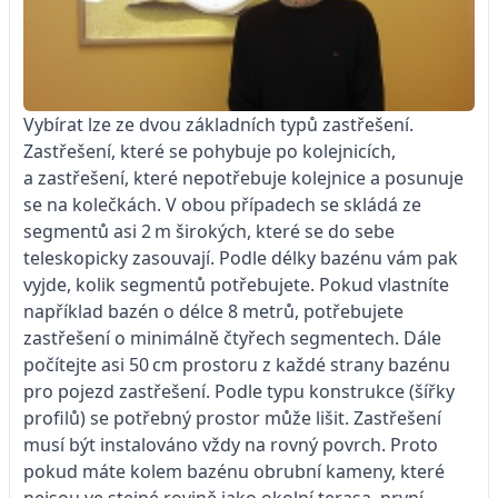
Vybírat lze ze dvou základních typů zastřešení.
Zastřešení, které se pohybuje po kolejnicích,
a zastřešení, které nepotřebuje kolejnice a posunuje
se na kolečkách. V obou případech se skládá ze
segmentů asi 2 m širokých, které se do sebe
teleskopicky zasouvají. Podle délky bazénu vám pak
vyjde, kolik segmentů potřebujete. Pokud vlastníte
například bazén o délce 8 metrů, potřebujete
zastřešení o minimálně čtyřech segmentech. Dále
počítejte asi 50 cm prostoru z každé strany bazénu
pro pojezd zastřešení. Podle typu konstrukce (šířky
profilů) se potřebný prostor může lišit. Zastřešení
musí být instalováno vždy na rovný povrch. Proto
pokud máte kolem bazénu obrubní kameny, které
nejsou ve stejné rovině jako okolní terasa, první