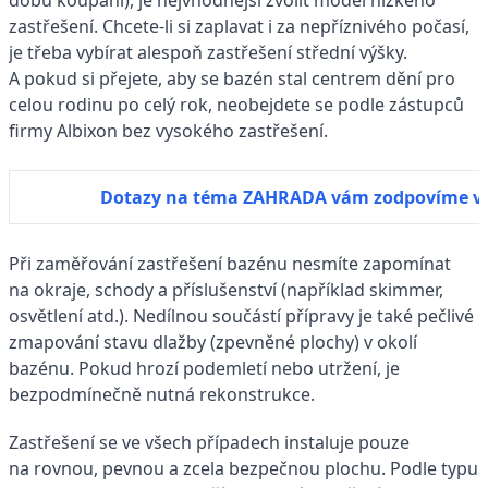
dobu koupání), je nejvhodnější zvolit model nízkého
zastřešení. Chcete-li si zaplavat i za nepříznivého počasí,
je třeba vybírat alespoň zastřešení střední výšky.
A pokud si přejete, aby se bazén stal centrem dění pro
celou rodinu po celý rok, neobejdete se podle zástupců
firmy Albixon bez vysokého zastřešení.
Dotazy na téma ZAHRADA vám zodpovíme v
Při zaměřování zastřešení bazénu nesmíte zapomínat
na okraje, schody a příslušenství (například skimmer,
osvětlení atd.). Nedílnou součástí přípravy je také pečlivé
zmapování stavu dlažby (zpevněné plochy) v okolí
bazénu. Pokud hrozí podemletí nebo utržení, je
bezpodmínečně nutná rekonstrukce.
Zastřešení se ve všech případech instaluje pouze
na rovnou, pevnou a zcela bezpečnou plochu. Podle typu