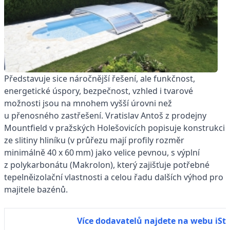
Představuje sice náročnější řešení, ale funkčnost,
energetické úspory, bezpečnost, vzhled i tvarové
možnosti jsou na mnohem vyšší úrovni než
u přenosného zastřešení. Vratislav Antoš z prodejny
Mountfield v pražských Holešovicích popisuje konstrukci
ze slitiny hliníku (v průřezu mají profily rozměr
minimálně 40 x 60 mm) jako velice pevnou, s výplní
z polykarbonátu (Makrolon), který zajišťuje potřebné
tepelněizolační vlastnosti a celou řadu dalších výhod pro
majitele bazénů.
Více dodavatelů najdete na webu iSt