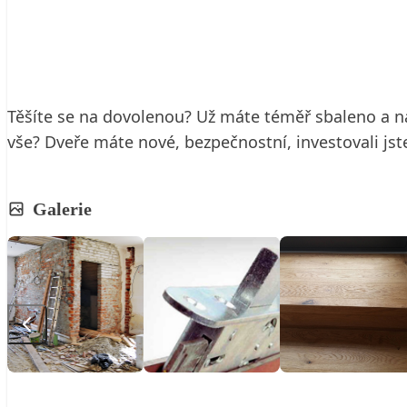
25. 11. 2019
2 min. čtení
Těšíte se na dovolenou? Už máte téměř sbaleno a na 
vše? Dveře máte nové, bezpečnostní, investovali jste
Galerie