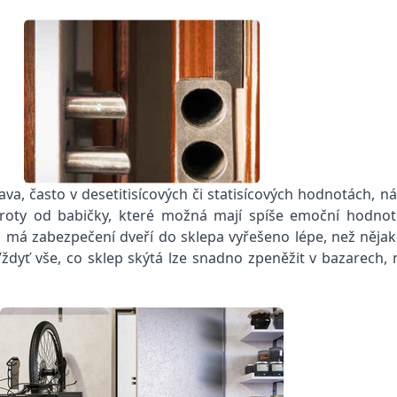
ava, často v desetitisícových či statisícových hodnotách,
roty od babičky, které možná mají spíše emoční hodnot
 má zabezpečení dveří do sklepa vyřešeno lépe, než něja
ždyť vše, co sklep skýtá lze snadno zpeněžit v bazarech, 