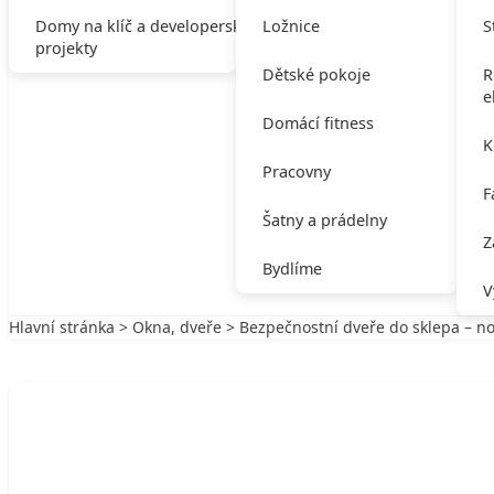
Domy na klíč a developerské
Ložnice
S
projekty
Dětské pokoje
R
e
Domácí fitness
K
Pracovny
F
Šatny a prádelny
Z
Bydlíme
V
Hlavní stránka
>
Okna, dveře
> Bezpečnostní dveře do sklepa – no
Zpět na Okna, dveře
OKNA, DVEŘE
Bezpečnostní dveře do sklepa – novinka