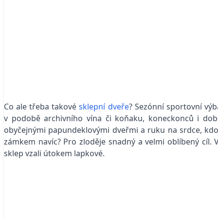
Co ale třeba takové
sklepní dveře
? Sezónní sportovní výb
v podobě archivního vína či koňaku, koneckonců i dob
obyčejnými papundeklovými dveřmi a ruku na srdce, kdo
zámkem navíc? Pro zloděje snadný a velmi oblíbený cíl. V
sklep vzali útokem lapkové.