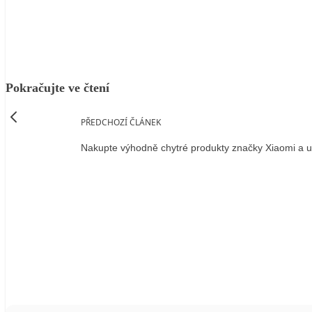
Facebook
X
LinkedIn
Email
Pokračujte ve čtení
PŘEDCHOZÍ ČLÁNEK
Nakupte výhodně chytré produkty značky Xiaomi a uše