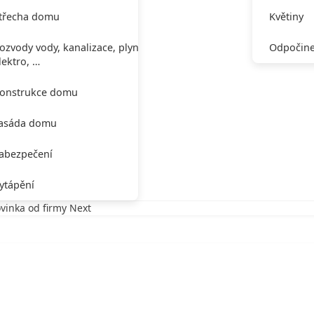
třecha domu
Květiny
ozvody vody, kanalizace, plynu,
Odpočine
lektro, …
onstrukce domu
asáda domu
abezpečení
ytápění
vinka od firmy Next
 od firmy Next