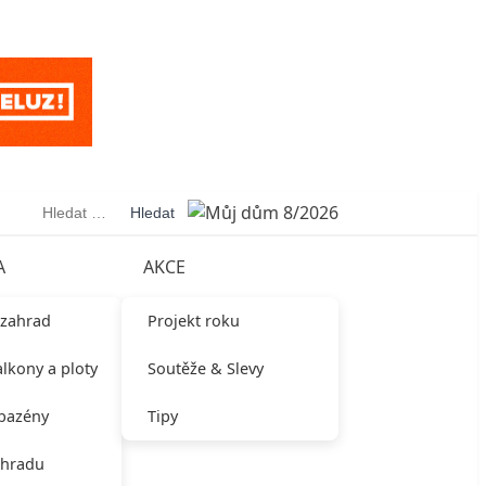
Vyhledávání
A
AKCE
 zahrad
Projekt roku
alkony a ploty
Soutěže & Slevy
 bazény
Tipy
ahradu