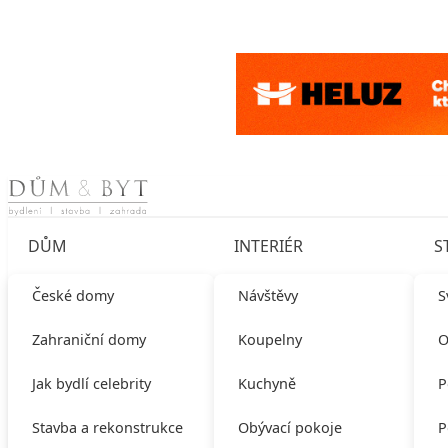
Skip to content
DŮM
INTERIÉR
S
České domy
Návštěvy
S
Zahraniční domy
Koupelny
O
Jak bydlí celebrity
Kuchyně
P
Stavba a rekonstrukce
Obývací pokoje
P