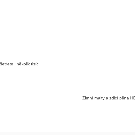
třete i několik tisíc
Zimní malty a zdicí pěna H