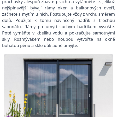
prachovky alespoň zbavte prachu a vytáhněte je. Jelikož
nejšpinavější bývají rámy oken a balkonových dveří,
začnete s mytím u nich. Postupujte vždy z vrchu směrem
dolů. Použijte k tomu navlhčený hadřík s trochou
saponátu. Rámy po umytí suchým hadříkem vysušte.
Poté vyměňte v kbelíku vodu a pokračujte samotnými
skly. Rozmývákem nebo houbou vytvořte na okně
bohatou pěnu a sklo důkladně umyjte.