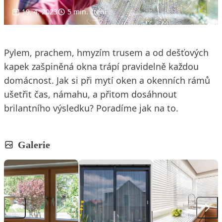
19. 4. 2023
5 min. čtení
Pylem, prachem, hmyzím trusem a od dešťových
kapek zašpiněná okna trápí pravidelně každou
domácnost. Jak si při mytí oken a okenních rámů
ušetřit čas, námahu, a přitom dosáhnout
brilantního výsledku? Poradíme jak na to.
Galerie