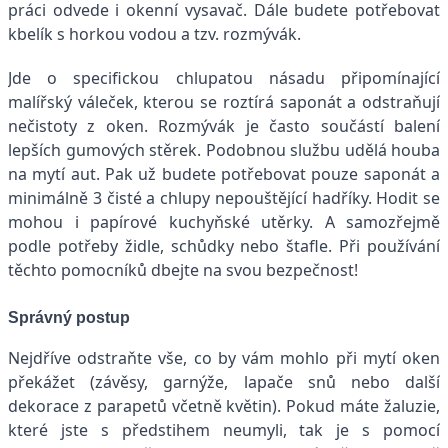
práci odvede i okenní vysavač. Dále budete potřebovat
kbelík s horkou vodou a tzv. rozmývák.
Jde o specifickou chlupatou násadu připomínající
malířský váleček, kterou se roztírá saponát a odstraňují
nečistoty z oken. Rozmývák je často součástí balení
lepších gumových stěrek. Podobnou službu udělá houba
na mytí aut. Pak už budete potřebovat pouze saponát a
minimálně 3 čisté a chlupy nepouštějící hadříky. Hodit se
mohou i papírové kuchyňské utěrky. A samozřejmě
podle potřeby židle, schůdky nebo štafle. Při používání
těchto pomocníků dbejte na svou bezpečnost!
Správný postup
Nejdříve odstraňte vše, co by vám mohlo při mytí oken
překážet (závěsy, garnýže, lapače snů nebo další
dekorace z parapetů včetně květin). Pokud máte žaluzie,
které jste s předstihem neumyli, tak je s pomocí