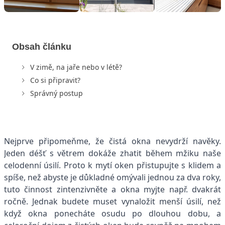
Obsah článku
V zimě, na jaře nebo v létě?
Co si připravit?
Správný postup
Nejprve připomeňme, že čistá okna nevydrží navěky.
Jeden déšť s větrem dokáže zhatit během mžiku naše
celodenní úsilí. Proto k mytí oken přistupujte s klidem a
spíše, než abyste je důkladné omývali jednou za dva roky,
tuto činnost zintenzivněte a okna myjte např. dvakrát
ročně. Jednak budete muset vynaložit menší úsilí, než
když okna ponecháte osudu po dlouhou dobu, a