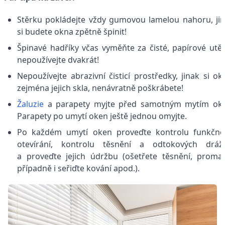
Stěrku pokládejte vždy gumovou lamelou nahoru, ji
si budete okna zpětně špinit!
Špinavé hadříky včas vyměňte za čisté, papírové utě
nepoužívejte dvakrát!
Nepoužívejte abrazivní čisticí prostředky, jinak si ok
zejména jejich skla, nenávratně poškrábete!
Žaluzie
a parapety myjte před samotným mytím oke
Parapety po umytí oken ještě jednou omyjte.
Po každém umytí oken proveďte kontrolu funkčno
otevírání, kontrolu těsnění a odtokových dráže
a proveďte jejich údržbu (ošetřete těsnění, proma
případně i seřiďte kování apod.).