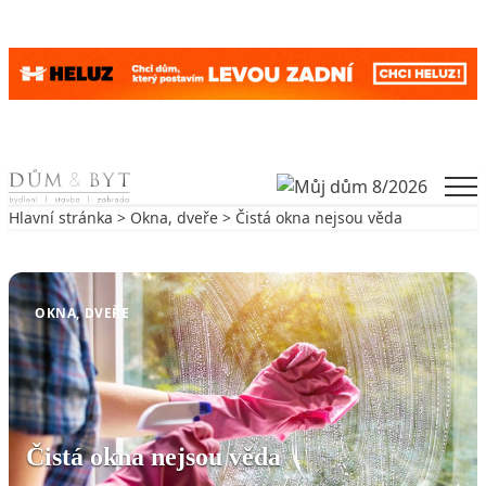
Skip to content
Men
Hlavní stránka
>
Okna, dveře
> Čistá okna nejsou věda
Zpět na Okna, dveře
OKNA, DVEŘE
Čistá okna nejsou věda