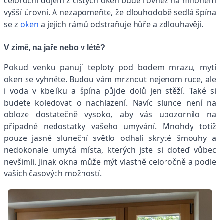
celoroční dojem z čistých oken bude rovněž na mnohem
vyšší úrovni. A nezapomeňte, že dlouhodobě sedlá špína
se z
oken
a jejich rámů odstraňuje hůře a zdlouhavěji.
V zimě, na jaře nebo v létě?
Pokud venku panují teploty pod bodem mrazu, mytí
oken se vyhněte. Budou vám mrznout nejenom ruce, ale
i voda v kbelíku a špína půjde dolů jen stěží. Také si
budete koledovat o nachlazení. Navíc slunce není na
obloze dostatečně vysoko, aby vás upozornilo na
případné nedostatky vašeho umývání. Mnohdy totiž
pouze jasné sluneční světlo odhalí skryté šmouhy a
nedokonale umytá místa, kterých jste si doteď vůbec
nevšimli. Jinak okna může mýt vlastně celoročně a podle
vašich časových možností.