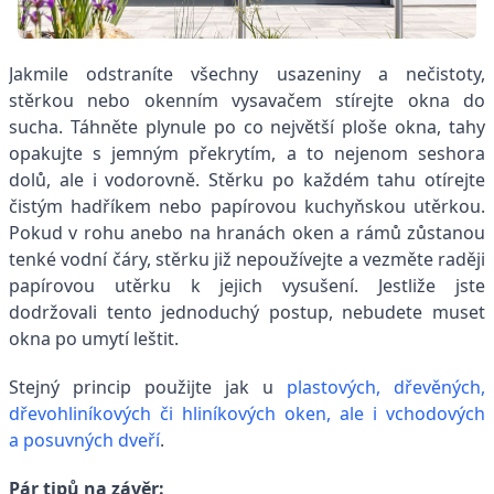
Jakmile odstraníte všechny usazeniny a nečistoty,
stěrkou nebo okenním vysavačem stírejte okna do
sucha. Táhněte plynule po co největší ploše okna, tahy
opakujte s jemným překrytím, a to nejenom seshora
dolů, ale i vodorovně. Stěrku po každém tahu otírejte
čistým hadříkem nebo papírovou kuchyňskou utěrkou.
Pokud v rohu anebo na hranách oken a rámů zůstanou
tenké vodní čáry, stěrku již nepoužívejte a vezměte raději
papírovou utěrku k jejich vysušení. Jestliže jste
dodržovali tento jednoduchý postup, nebudete muset
okna po umytí leštit.
Stejný princip použijte jak u
plastových, dřevěných,
dřevohliníkových či hliníkových oken, ale i vchodových
a posuvných dveří
.
Pár tipů na závěr: