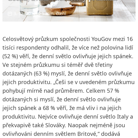
3. 12. 2018
5 min. čtení
Celosvětový průzkum společnosti YouGov mezi 16
tisíci respondenty odhalil, že více než polovina lidí
(52 %) věří, že denní světlo ovlivňuje jejich spánek.
Ve stejném průzkumu si téměř dvě třetiny
dotázaných (63 %) myslí, že denní světlo ovlivňuje
jejich produktivitu. „Češi se v uvedeném průzkumu
pohybují mírně nad průměrem. Celkem 57 %
dotázaných si myslí, že denní světlo ovlivňuje
jejich spánek a 68 % věří, že má vliv i na jejich
produktivitu. Nejvíce ovlivňuje denní světlo Italy a
překvapivě také Slováky. Naopak nejméně jsou
ovlivňováni denním světlem Britové,“ dodává