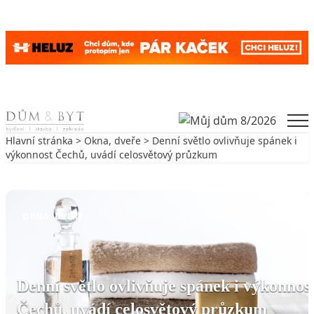
Skip to content
Men
Hlavní stránka
>
Okna, dveře
> Denní světlo ovlivňuje spánek i
výkonnost Čechů, uvádí celosvětový průzkum
Zpět na Okna, dveře
OKNA, DVEŘE
Denní světlo ovlivňuje spánek i výkonnos
Čechů, uvádí celosvětový průzkum