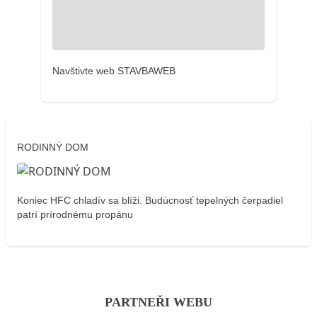
Navštivte web STAVBAWEB
RODINNÝ DOM
Koniec HFC chladív sa blíži. Budúcnosť tepelných čerpadiel
patrí prírodnému propánu
PARTNEŘI WEBU