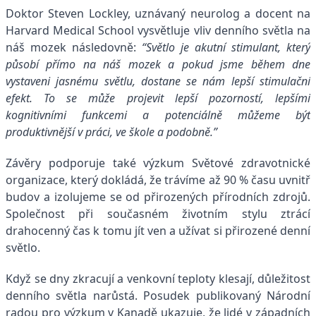
Doktor Steven Lockley, uznávaný neurolog a docent na
Harvard Medical School vysvětluje vliv denního světla na
náš mozek následovně:
“Světlo je akutní stimulant, který
působí přímo na náš mozek a pokud jsme během dne
vystaveni jasnému světlu, dostane se nám lepší stimulační
efekt. To se může projevit lepší pozorností, lepšími
kognitivními funkcemi a potenciálně můžeme být
produktivnější v práci, ve škole a podobně.”
Závěry podporuje také výzkum Světové zdravotnické
organizace, který dokládá, že trávíme až 90 % času uvnitř
budov a izolujeme se od přirozených přírodních zdrojů.
Společnost při současném životním stylu ztrácí
drahocenný čas k tomu jít ven a užívat si přirozené denní
světlo.
Když se dny zkracují a venkovní teploty klesají, důležitost
denního světla narůstá. Posudek publikovaný Národní
radou pro výzkum v Kanadě ukazuje, že lidé v západních