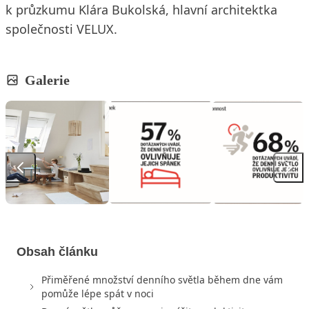
k průzkumu Klára Bukolská, hlavní architektka
společnosti VELUX.
Galerie
Obsah článku
Přiměřené množství denního světla během dne vám
pomůže lépe spát v noci