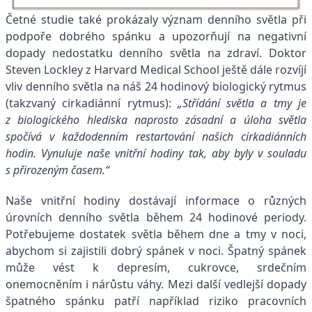
Četné studie také prokázaly význam denního světla při
podpoře dobrého spánku a upozorňují na negativní
dopady nedostatku denního světla na zdraví. Doktor
Steven Lockley z Harvard Medical School ještě dále rozvíjí
vliv denního světla na náš 24 hodinový biologický rytmus
(takzvaný cirkadiánní rytmus):
„Střídání světla a tmy je
z biologického hlediska naprosto zásadní a úloha světla
spočívá v každodenním restartování našich cirkadiánních
hodin. Vynuluje naše vnitřní hodiny tak, aby byly v souladu
s přirozeným časem.“
Naše vnitřní hodiny dostávají informace o různých
úrovních denního světla během 24 hodinové periody.
Potřebujeme dostatek světla během dne a tmy v noci,
abychom si zajistili dobrý spánek v noci. Špatný spánek
může vést k depresím, cukrovce, srdečním
onemocněním i nárůstu váhy. Mezi další vedlejší dopady
špatného spánku patří například riziko pracovních