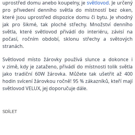
uprostřed domu anebo koupelny, je
světlovod
. Je určený
pro přivedení denního světla do místností bez oken,
které jsou uprostřed dispozice domu či bytu. Je vhodný
jak pro šikmé, tak ploché střechy. Množství denního
světla, které světlovod přivádí do interiéru, závisí na
počasí, ročním období, sklonu střechy a světových
stranách.
Světlovod místo žárovky používá slunce a dokonce i
v zimě, kdy je zataženo, přivádí do místnosti tolik světla
jako tradiční 60W žárovka. Můžete tak ušetřit až 400
hodin svícení žárovkou ročně! 95 % zákazníků, kteří mají
světlovod VELUX, jej doporučuje dále.
SDÍLET
Facebook
X
LinkedIn
Email