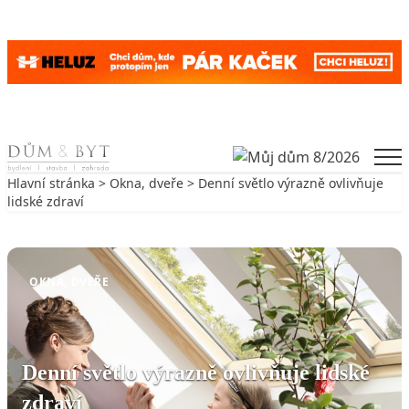
Skip to content
Men
Hlavní stránka
>
Okna, dveře
> Denní světlo výrazně ovlivňuje
lidské zdraví
Zpět na Okna, dveře
OKNA, DVEŘE
Denní světlo výrazně ovlivňuje lidské
zdraví