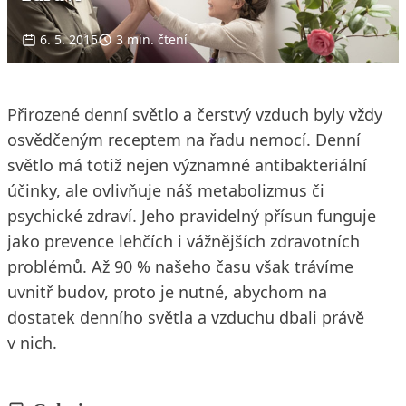
6. 5. 2015
3 min. čtení
Přirozené denní světlo a čerstvý vzduch byly vždy
osvědčeným receptem na řadu nemocí. Denní
světlo má totiž nejen významné antibakteriální
účinky, ale ovlivňuje náš metabolizmus či
psychické zdraví. Jeho pravidelný přísun funguje
jako prevence lehčích i vážnějších zdravotních
problémů. Až 90 % našeho času však trávíme
uvnitř budov, proto je nutné, abychom na
dostatek denního světla a vzduchu dbali právě
v nich.