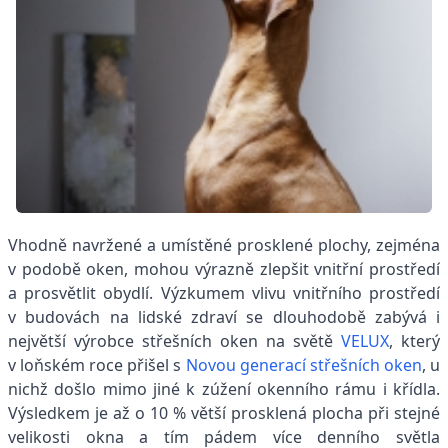
Vhodně navržené a umístěné prosklené plochy, zejména
v podobě oken, mohou výrazně zlepšit vnitřní prostředí
a prosvětlit obydlí. Výzkumem vlivu vnitřního prostředí
v budovách na lidské zdraví se dlouhodobě zabývá i
největší výrobce střešních oken na světě
VELUX
, který
v loňském roce přišel s
Novou generací střešních oken
, u
nichž došlo mimo jiné k zúžení okenního rámu i křídla.
Výsledkem je až o 10 % větší prosklená plocha při stejné
velikosti okna a tím pádem více denního světla