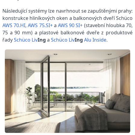
Následující systémy lze navrhnout se zapuštěnými prahy:
konstrukce hliníkových oken a balkonových dveří Schüco
AWS 70.HI,
AWS 75.SI+
a
AWS 90 SI+
(stavební hloubka 70,
75 a 90 mm) a plastové balkonové dveře z produktové
řady
Schüco Liv
Ing
a
Schüco Liv
Ing
Alu Inside
.