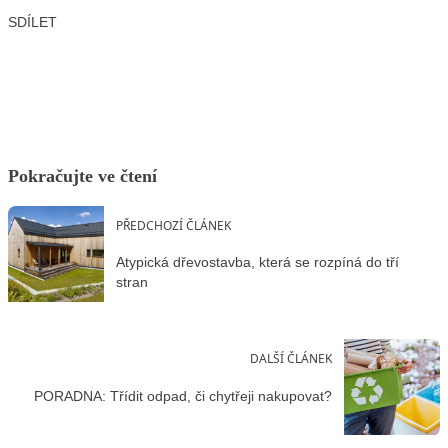
SDÍLET
Facebook
X
LinkedIn
Email
Pokračujte ve čtení
PŘEDCHOZÍ ČLÁNEK
Atypická dřevostavba, která se rozpíná do tří
stran
DALŠÍ ČLÁNEK
PORADNA: Třídit odpad, či chytřeji nakupovat?