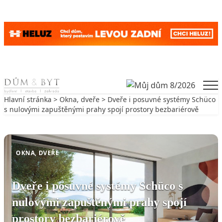
Skip to content
Men
Hlavní stránka
>
Okna, dveře
> Dveře i posuvné systémy Schüco
s nulovými zapuštěnými prahy spojí prostory bezbariérově
Zpět na Okna, dveře
OKNA, DVEŘE
Dveře i posuvné systémy Schüco s
nulovými zapuštěnými prahy spojí
prostory bezbariérově