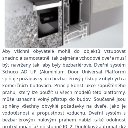
Aby všichni obyvatelé mohli do objektů vstupovat
snadno a samostatně, tak zejména vchodové dveře musí
být navrženy tak, aby byly bezbariérové. Dveřní systém
Schüco AD UP (Aluminium Door Universal Platform)
splňuje požadavky pro bezbariérový přístup v obytných a
komerčních budovách. Princip konstrukce zapuštěného
prahu, který lze použít u všech modelů této platformy,
může usnadnit volný přístup do budov. Současně jsou
splněny všechny obvyklé požadavky na dveře, jako je
vodotěsnost a propustnost vzduchu. Dveřní systém s
bezbariérovým nulovým prahem nabízí také odolnost
proti vloupání až do stupně RC 2. Doplňkový automatický