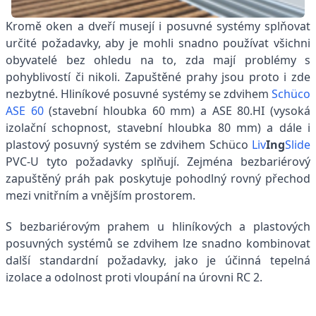
Kromě oken a dveří musejí i posuvné systémy splňovat
určité požadavky, aby je mohli snadno používat všichni
obyvatelé bez ohledu na to, zda mají problémy s
pohyblivostí či nikoli. Zapuštěné prahy jsou proto i zde
nezbytné. Hliníkové posuvné systémy se zdvihem
Schüco
ASE 60
(stavební hloubka 60 mm) a ASE 80.HI (vysoká
izolační schopnost, stavební hloubka 80 mm) a dále i
plastový posuvný systém se zdvihem Schüco
Liv
Ing
Slide
PVC-U tyto požadavky splňují. Zejména bezbariérový
zapuštěný práh pak poskytuje pohodlný rovný přechod
mezi vnitřním a vnějším prostorem.
S bezbariérovým prahem u hliníkových a plastových
posuvných systémů se zdvihem lze snadno kombinovat
další standardní požadavky, jako je účinná tepelná
izolace a odolnost proti vloupání na úrovni RC 2.