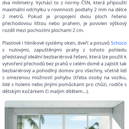
dva milimetry. Vychází to z normy ČSN, která připouští
maximální odchylku v rovinnosti podlahy 2 mm na délce
2 metrů. Pokud je propojení dvou ploch řešeno
přechodovou lištou nebo prahem, je povolen výškový
rozdíl mezi pochozími plochami 2 cm.
Plastové i hliníkové systémy oken, dveří a posuvů
Schüco
s nulovými, zapuštěnými prahy z tohoto pohledu
představují ideální bezbariérová řešení, která lze použít k
vytvoření přechodů bez prahů v celém domě a zajistit tak
bezbariérový a pohodlný domov pro všechny, včetně lidí
s omezenou možností pohybu (třeba osoby na vozíku,
lidé s holemi nebo jinými pomůckami pro chůzi, rodiče s
dětským kočárkem či malým dítětem…).