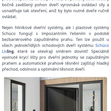
bočně zavěšený pohon dveří vyrovnává ovládací síly a
usnadňuje tak otevření, aniž by bylo nutné dveře ručně
ovládat.
Nejen hliníkové dveřní systémy, ale i plastové systémy
Schüco fungují s impozantním řešením v podobě
bezbariérového zapuštěného prahu. Ten lze použít u
všech jednokřídlých vchodových dveří systému
Schüco
Liv
Ing
, které se otevírají směrem dovnitř. Speciálně
vyvinuté krycí lišty pro dveřní jednotky se zapuštěným
prahem a automatické prahové těsnění zajišťují hladký
přechod, odolnost a optimální těsnost dveří.