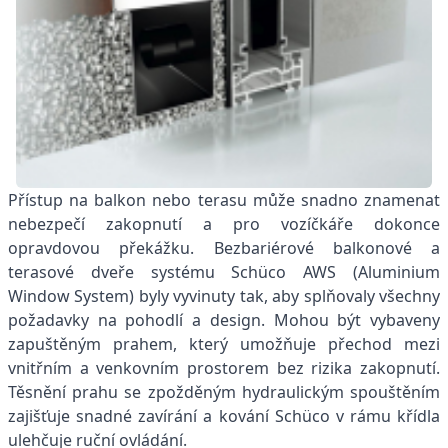
Přístup na balkon nebo terasu může snadno znamenat
nebezpečí zakopnutí a pro vozíčkáře dokonce
opravdovou překážku. Bezbariérové balkonové a
terasové dveře systému Schüco AWS (Aluminium
Window System) byly vyvinuty tak, aby splňovaly všechny
požadavky na pohodlí a design. Mohou být vybaveny
zapuštěným prahem, který umožňuje přechod mezi
vnitřním a venkovním prostorem bez rizika zakopnutí.
Těsnění prahu se zpožděným hydraulickým spouštěním
zajišťuje snadné zavírání a kování Schüco v rámu křídla
ulehčuje ruční ovládání.