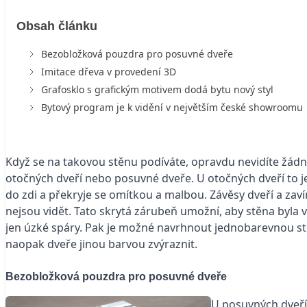
Obsah článku
Bezobložková pouzdra pro posuvné dveře
Imitace dřeva v provedení 3D
Grafosklo s grafickým motivem dodá bytu nový styl
Bytový program je k vidění v největším české showroomu
Když se na takovou stěnu podíváte, opravdu nevidíte žádn
otočných dveří nebo posuvné dveře. U otočných dveří to je 
do zdi a překryje se omítkou a malbou. Závěsy dveří a zav
nejsou vidět. Tato skrytá zárubeň umožní, aby stěna byla v
jen úzké spáry. Pak je možné navrhnout jednobarevnou stěn
naopak dveře jinou barvou zvýraznit.
Bezobložková pouzdra pro posuvné dveře
U posuvných dveří