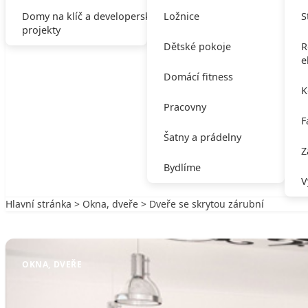
Domy na klíč a developerské
Ložnice
S
projekty
Dětské pokoje
R
e
Domácí fitness
K
Pracovny
F
Šatny a prádelny
Z
Bydlíme
V
Hlavní stránka
>
Okna, dveře
> Dveře se skrytou zárubní
Zpět na Okna, dveře
OKNA, DVEŘE