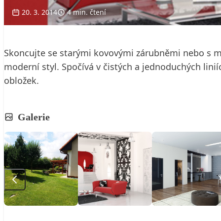
20. 3. 2014
4 min. čtení
Skoncujte se starými kovovými zárubněmi nebo s mas
moderní styl. Spočívá v čistých a jednoduchých linií
obložek.
Galerie