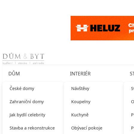
Skip to content
DŮM
INTERIÉR
S
České domy
Návštěvy
S
Zahraniční domy
Koupelny
O
Jak bydlí celebrity
Kuchyně
P
Stavba a rekonstrukce
Obývací pokoje
P