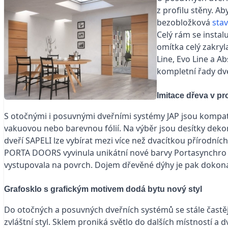
z profilu stěny. A
bezobložková
sta
Celý rám se instal
omítka celý zakry
Line, Evo Line a A
kompletní řady dv
Imitace dřeva v p
S otočnými i posuvnými dveřními systémy JAP jsou kompat
vakuovou nebo barevnou fólií. Na výběr jsou desítky deko
dveří SAPELI lze vybírat mezi více než dvacítkou přírodních 
PORTA DOORS vyvinula unikátní nové barvy Portasynchro 3D
vystupovala na povrch. Dojem dřevěné dýhy je pak dokona
Grafosklo s grafickým motivem dodá bytu nový styl
Do otočných a posuvných dveřních systémů se stále častěji 
zvláštní styl. Sklem proniká světlo do dalších místností a