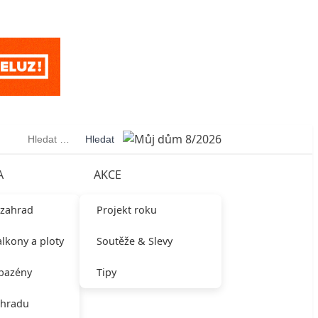
Vyhledávání
A
AKCE
 zahrad
Projekt roku
alkony a ploty
Soutěže & Slevy
 bazény
Tipy
ahradu