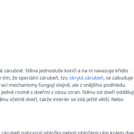
é zárubně. Stěna jednoduše končí a na ni navazuje křídlo
tím, že speciální zárubeň, tzv.
skrytá zárubeň
, se zabuduje
írací mechanismy fungují stejně, ale z vnějšího podhledu
 jedné rovině s dveřmi z obou stran. Stěnu od dveří odděluj
u včetně dveří, takže interiér se zdá ještě větší. Nebo
 zárubeň nahrazují obložky neboli obložený rám kolem dveř