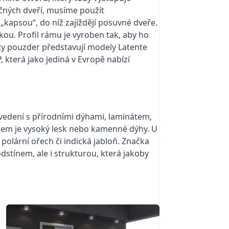
točných dveří, musíme použít
kapsou“, do níž zajíždějí posuvné dveře.
kou. Profil rámu je vyroben tak, aby ho
ty pouzder představují modely Latente
, která jako jediná v Evropě nabízí
vedení s přírodními dýhami, laminátem,
chem je vysoký lesk nebo kamenné dýhy. U
 polární ořech či indická jabloň. Značka
stínem, ale i strukturou, která jakoby