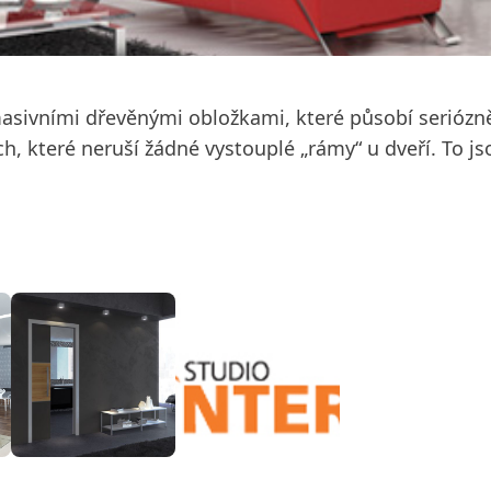
ivními dřevěnými obložkami, které působí seriózně, 
ch, které neruší žádné vystouplé „rámy“ u dveří. To j