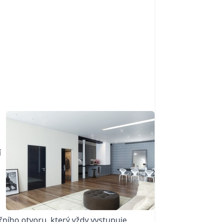
í
ního otvoru, který vždy vystupuje