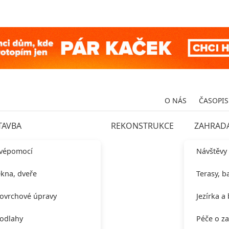
O NÁS
ČASOPIS
TAVBA
REKONSTRUKCE
ZAHRAD
vépomocí
Návštěvy
kna, dveře
Terasy, b
ovrchové úpravy
Jezírka a
odlahy
Péče o z