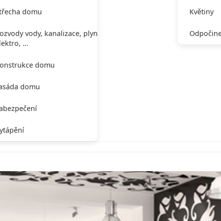
třecha domu
Květiny
ozvody vody, kanalizace, plynu,
Odpočine
lektro, …
onstrukce domu
asáda domu
abezpečení
ytápění