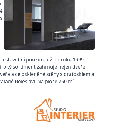
a
né
o
ě a stavební pouzdra už od roku 1999.
í široký sortiment zahrnuje nejen dveře
dveře a celoskleněné stěny s grafosklem a
 Mladé Boleslavi. Na ploše 250 m²