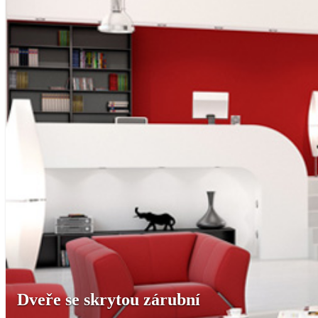
Dveře se skrytou zárubní