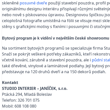
skleněné
posuvné dveře
použijí stavební pouzdra, profil
originálnímu designu interiéru přispívají různými světelný
nebo nově s pískovanou úpravou. Designovou špičkou jsou gr
celoplošná fotografie umístěná na fólii se vlisuje mezi sk
stěny s grafickými motivy s fixními i posuvnými či otočnými
Bytový program je k vidění v největším české showroomu
Na sortiment bytových programů se specializuje firma Stu
Snaží se pokrýt veškeré potřeby zákazníků, kteří rekonstruu
včetně kování, zárubně a stavební pouzdra, ale i
půdní sta
také dřevěné, vinylové a laminátové podlahy. Její bytový 
představuje na 120 druhů dveří a na 150 dekorů podlah.
Kontakt
STUDIO INTERIER – JANÍČEK, s.r.o.
Ptácká 294, Mladá Boleslav
Telefon: 326 701 075
Mobil: 608 108 080