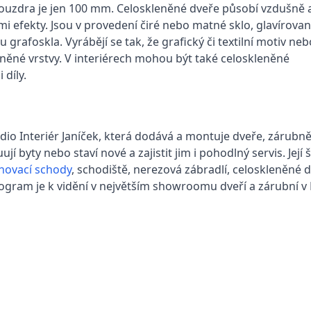
 pouzdra je jen 100 mm. Celoskleněné dveře působí vzdušně 
mi efekty. Jsou v provedení čiré nebo matné sklo, glavírova
afoskla. Vyrábějí se tak, že grafický či textilní motiv neb
leněné vrstvy. V interiérech mohou být také celoskleněné
 díly.
dio Interiér Janíček, která dodává a montuje dveře, zárubn
jí byty nebo staví nové a zajistit jim i pohodlný servis. Jej
hovací schody
, schodiště, nerezová zábradlí, celoskleněné 
program je k vidění v největším showroomu dveří a zárubní v