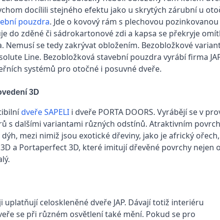
bychom docílili stejného efektu jako u skrytých zárubní u o
vební pouzdra
. Jde o kovový rám s plechovou pozinkovanou „
uje do zděné či sádrokartonové zdi a kapsa se překryje omít
la. Nemusí se tedy zakrývat obložením. Bezobložkové varian
bsolute Line. Bezobložková stavební pouzdra vyrábí firma JAP
eřních systémů pro otočné i posuvné dveře.
rovedení 3D
ibilní
dveře SAPELI
i dveře PORTA DOORS. Vyrábějí se v pro
rů s dalšími variantami různých odstínů. Atraktivním povr
dýh, mezi nimiž jsou exotické dřeviny, jako je africký ořech,
 a Portaperfect 3D, které imitují dřevěné povrchy nejen od
lý.
uplatňují celoskleněné dveře JAP. Dávají totiž interiéru
 dveře se při různém osvětlení také mění. Pokud se pro