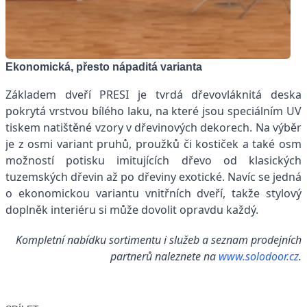
Ekonomická, přesto nápaditá varianta
Základem dveří PRESI je tvrdá dřevovláknitá deska
pokrytá vrstvou bílého laku, na které jsou speciálním UV
tiskem natištěné vzory v dřevinových dekorech. Na výběr
je z osmi variant pruhů, proužků či kostiček a také osm
možností potisku imitujících dřevo od klasických
tuzemských dřevin až po dřeviny exotické. Navíc se jedná
o ekonomickou variantu vnitřních dveří, takže stylový
doplněk interiéru si může dovolit opravdu každý.
Kompletní nabídku sortimentu i služeb a seznam prodejních
partnerů naleznete na
www.solodoor.cz
.