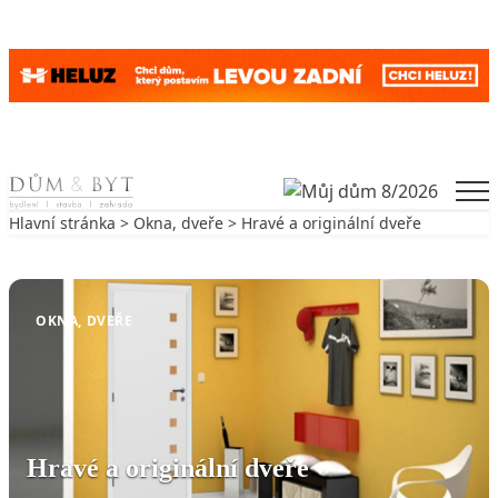
Skip to content
Men
Hlavní stránka
>
Okna, dveře
> Hravé a originální dveře
Zpět na Okna, dveře
OKNA, DVEŘE
Hravé a originální dveře