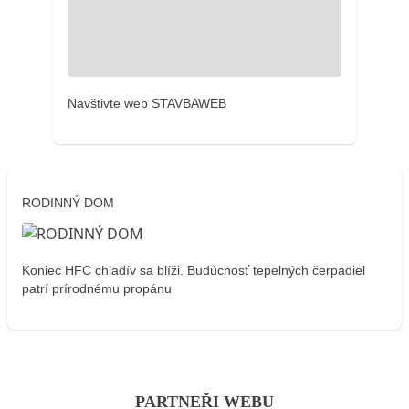
Navštivte web STAVBAWEB
RODINNÝ DOM
Koniec HFC chladív sa blíži. Budúcnosť tepelných čerpadiel
patrí prírodnému propánu
PARTNEŘI WEBU