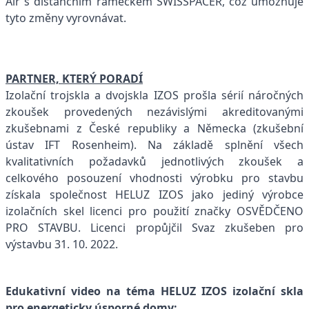
Air s distančním rámečkem SWISSPACER, což umožňuje
tyto změny vyrovnávat.
PARTNER, KTERÝ PORADÍ
Izolační trojskla a dvojskla IZOS prošla sérií náročných
zkoušek provedených nezávislými akreditovanými
zkušebnami z České republiky a Německa (zkušební
ústav IFT Rosenheim). Na základě splnění všech
kvalitativních požadavků jednotlivých zkoušek a
celkového posouzení vhodnosti výrobku pro stavbu
získala společnost HELUZ IZOS jako jediný výrobce
izolačních skel licenci pro použití značky OSVĚDČENO
PRO STAVBU. Licenci propůjčil Svaz zkušeben pro
výstavbu 31. 10. 2022.
Edukativní video na téma HELUZ IZOS izolační skla
pro energeticky úsporné domy: