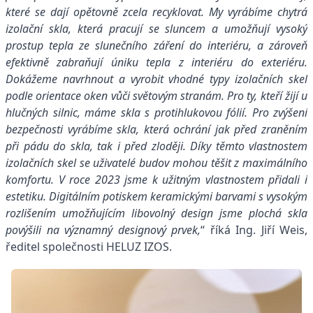
které se dají opětovně zcela recyklovat. My vyrábíme chytrá
izolační skla, která pracují se sluncem a umožňují vysoký
prostup tepla ze slunečního záření do interiéru, a zároveň
efektivně zabraňují úniku tepla z interiéru do exteriéru.
Dokážeme navrhnout a vyrobit vhodné typy izolačních skel
podle orientace oken vůči světovým stranám. Pro ty, kteří žijí u
hlučných silnic, máme skla s protihlukovou fólií. Pro zvýšení
bezpečnosti vyrábíme skla, která ochrání jak před zraněním
při pádu do skla, tak i před zloději. Díky těmto vlastnostem
izolačních skel se uživatelé budov mohou těšit z maximálního
komfortu. V roce 2023 jsme k užitným vlastnostem přidali i
estetiku. Digitálním potiskem keramickými barvami
s vysokým
rozlišením umožňujícím libovolný design jsme plochá skla
povýšili na významný designový prvek,
“ říká Ing. Jiří Weis,
ředitel společnosti HELUZ IZOS.