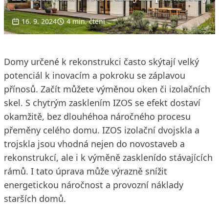
16. 9. 2024
4 min. čtení
Domy určené k rekonstrukci často skýtají velký
potenciál k inovacím a pokroku se záplavou
přínosů. Začít můžete výměnou oken či izolačních
skel. S chytrým zasklením IZOS se efekt dostaví
okamžitě, bez dlouhéhoa náročného procesu
přeměny celého domu. IZOS izolační dvojskla a
trojskla jsou vhodná nejen do novostaveb a
rekonstrukcí, ale i k výměně zasklenído stávajících
rámů. I tato úprava může výrazně snížit
energetickou náročnost a provozní náklady
starších domů.