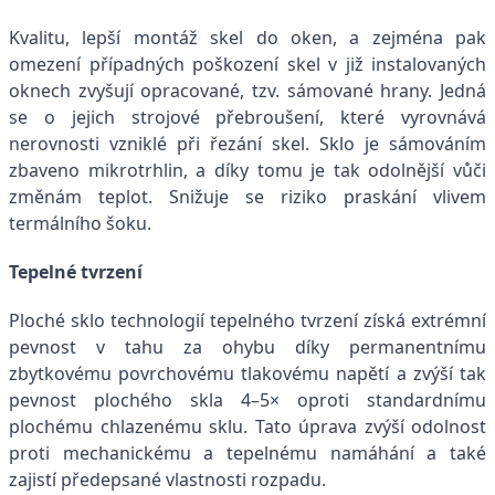
Kvalitu, lepší montáž skel do oken, a zejména pak
omezení případných poškození skel v již instalovaných
oknech zvyšují opracované, tzv. sámované hrany. Jedná
se o jejich strojové přebroušení, které vyrovnává
nerovnosti vzniklé při řezání skel. Sklo je sámováním
zbaveno mikrotrhlin, a díky tomu je tak odolnější vůči
změnám teplot. Snižuje se riziko praskání vlivem
termálního šoku.
Tepelné tvrzení
Ploché sklo technologií tepelného tvrzení získá extrémní
pevnost v tahu za ohybu díky permanentnímu
zbytkovému povrchovému tlakovému napětí a zvýší tak
pevnost plochého skla 4–5× oproti standardnímu
plochému chlazenému sklu. Tato úprava zvýší odolnost
proti mechanickému a tepelnému namáhání a také
zajistí předepsané vlastnosti rozpadu.