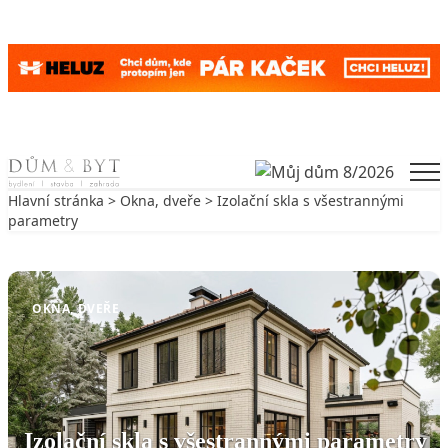
Skip to content
Men
Hlavní stránka
>
Okna, dveře
> Izolační skla s všestrannými
parametry
Zpět na Okna, dveře
OKNA, DVEŘE
Izolační skla s všestrannými parametry