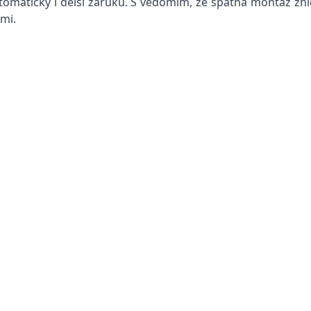
maticky i delší záruku. S vědomím, že špatná montáž zničí i
mi.