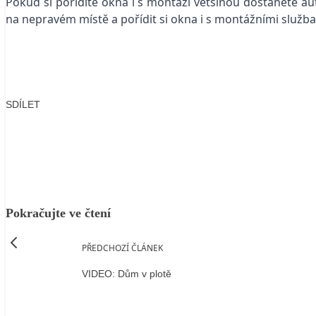
Pokud si pořídíte okna i s montáží většinou dostanete auto
na nepravém místě a pořídit si okna i s montážními služba
SDÍLET
Facebook
X
LinkedIn
Email
Pokračujte ve čtení
PŘEDCHOZÍ ČLÁNEK
VIDEO: Dům v plotě