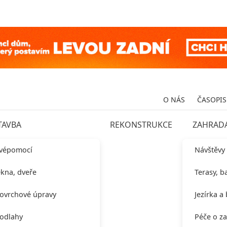
O NÁS
ČASOPIS
TAVBA
REKONSTRUKCE
ZAHRAD
vépomocí
Návštěvy
kna, dveře
Terasy, b
ovrchové úpravy
Jezírka a
odlahy
Péče o z