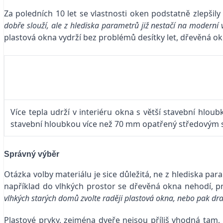
Za poledních 10 let se vlastnosti oken podstatně zlepšil
dobře slouží, ale z hlediska parametrů již nestačí na moderní
plastová okna vydrží bez problémů desítky let, dřevěná okna
Více tepla udrží v interiéru okna s větší stavební hlou
stavební hloubkou více než 70 mm opatřený středovým 
Správný výběr
Otázka volby materiálu je sice důležitá, ne z hlediska par
například do vlhkých prostor se dřevěná okna nehodí, p
vlhkých starých domů zvolte raději plastová okna, nebo pak dra
Plastové prvky, zejména dveře nejsou příliš vhodná tam,