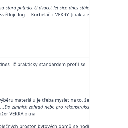
a stará patnáct či dvacet let sice dnes stále
světluje Ing. J. Korbelář z VEKRY. Jinak ale
dnes již prakticky standardem profil se
výběru materiálu je třeba myslet na to, že
y.
„Do zimních zahrad nebo pro rekonstrukci
ažer VEKRA okna.
olečných prostor bytových domů se hodí