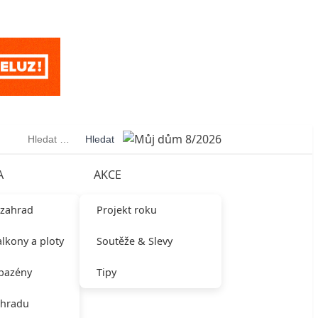
Vyhledávání
A
AKCE
 zahrad
Projekt roku
alkony a ploty
Soutěže & Slevy
 bazény
Tipy
ahradu