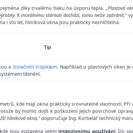
y zejména díky trvalému tlaku na úsporu tepla.
„Plastová okn
 výrobky. K morálnímu stárnutí dochází, tomu nelze zabránit,“
vy
 i sto let, hliníková okna jsou prakticky nezničitelná.
Tip
bkou a
izolačním trojsklem
. Například u plastových oken je 
systémem těsnění.
ametrů, kde mají okna prakticky srovnatelné vlastnosti. Při 
rotože by mohlo dojít k poškození jejich povrchové úprav
žší hliníková okna,“
doporučuje Ing. Korbelář technický man
 kde jsou vystavena velmi
intenzivnímu používání
. Do sp