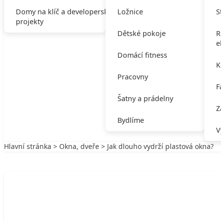
Domy na klíč a developerské
Ložnice
S
projekty
Dětské pokoje
R
e
Domácí fitness
K
Pracovny
F
Šatny a prádelny
Z
Bydlíme
V
Hlavní stránka
>
Okna, dveře
> Jak dlouho vydrží plastová okna?
Zpět na Okna, dveře
OKNA, DVEŘE
Jak dlouho vydrží plastová okna?