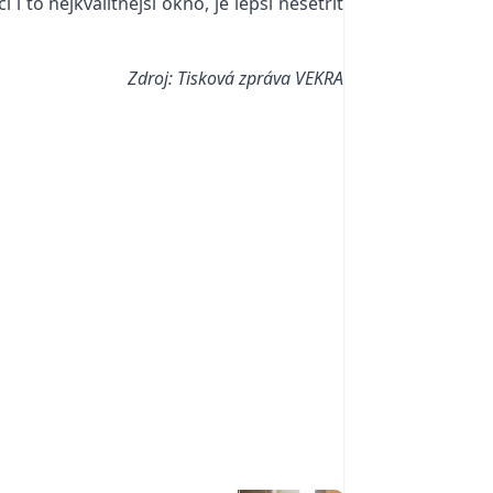
 to nejkvalitnější okno, je lepší nešetřit
Zdroj: Tisková zpráva VEKRA