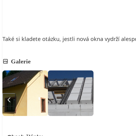
13. 6. 2017
4 min. čtení
Také si kladete otázku, jestli nová okna vydrží alesp
Galerie