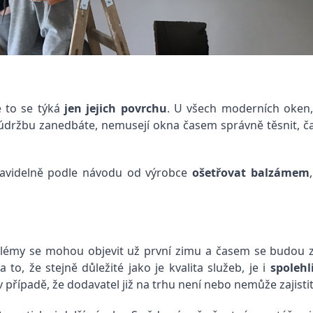
e to se týká
jen jejich povrchu
. U všech moderních oken,
údržbu zanedbáte, nemusejí okna časem správně těsnit, čas
pravidelně podle návodu od výrobce
ošetřovat balzámem
oblémy se mohou objevit už první zimu a časem se budou z
to, že stejně důležité jako je kvalita služeb, je i
spolehl
v případě, že dodavatel již na trhu není nebo nemůže zajistit