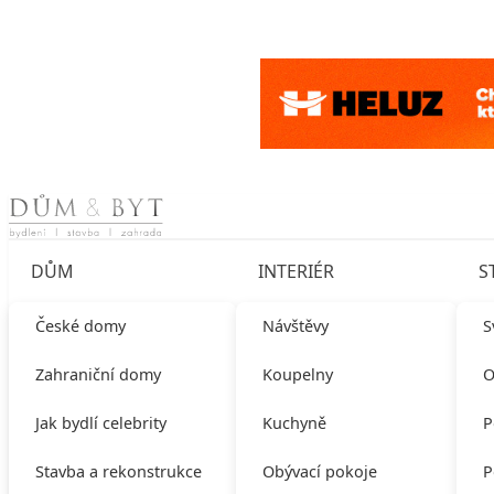
Skip to content
DŮM
INTERIÉR
S
České domy
Návštěvy
S
Zahraniční domy
Koupelny
O
Jak bydlí celebrity
Kuchyně
P
Stavba a rekonstrukce
Obývací pokoje
P