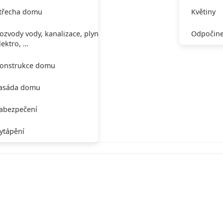
třecha domu
Květiny
ozvody vody, kanalizace, plynu,
Odpočine
lektro, …
onstrukce domu
asáda domu
abezpečení
ytápění