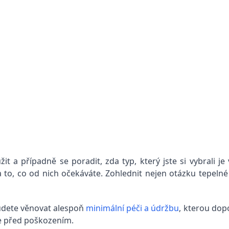
it a případně se poradit, zda typ, který jste si vybrali j
la to, co od nich očekáváte. Zohlednit nejen otázku tepeln
budete věnovat alespoň
minimální péči a údržbu
, kterou do
je před poškozením.