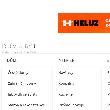
Skip to content
DŮM
INTERIÉR
S
České domy
Návštěvy
S
Zahraniční domy
Koupelny
O
Jak bydlí celebrity
Kuchyně
P
Stavba a rekonstrukce
Obývací pokoje
P