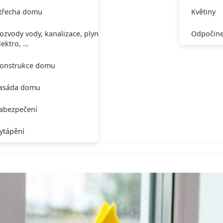
třecha domu
Květiny
ozvody vody, kanalizace, plynu,
Odpočine
lektro, …
onstrukce domu
asáda domu
abezpečení
ytápění