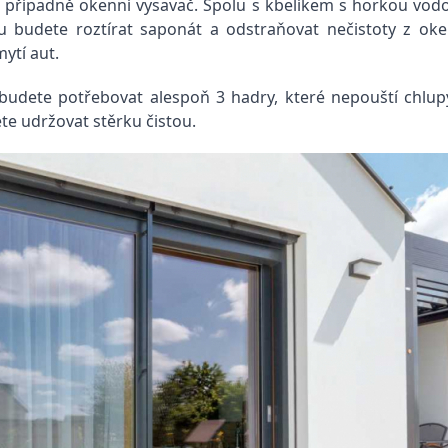
případně okenní vysavač. Spolu s kbelíkem s horkou vodou 
ou budete roztírat saponát a odstraňovat nečistoty z ok
ytí aut.
budete potřebovat alespoň 3 hadry, které nepouští chlupy
e udržovat stěrku čistou.