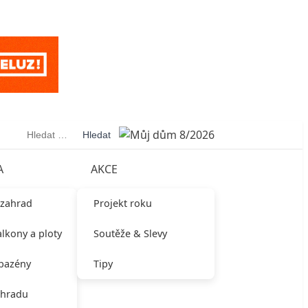
Vyhledávání
A
AKCE
 zahrad
Projekt roku
alkony a ploty
Soutěže & Slevy
 bazény
Tipy
ahradu