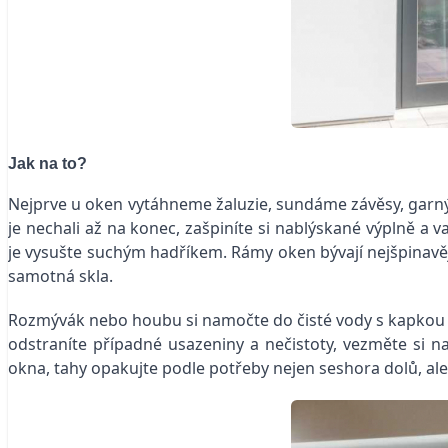
Jak na to?
Nejprve u oken vytáhneme žaluzie, sundáme závěsy, garn
je nechali až na konec, zašpiníte si nablýskané výplně a
je vysušte suchým hadříkem. Rámy oken bývají nejšpinavěj
samotná skla.
Rozmývák nebo houbu si namočte do čisté vody s kapkou č
odstraníte případné usazeniny a nečistoty, vezměte si n
okna, tahy opakujte podle potřeby nejen seshora dolů, ale 