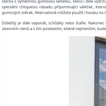
stěrka s výměnnou gumovou lamelou, která i déle vydrží, 
speciální chlupatou násadu připomínající váleček, kter
gumových stěrek. Alternativně můžete použít i houbu na m
Důležitý je dále saponát, schůdky nebo štafle. Nakonec 
okenních rámů a s tím posledním, klidně nejmenším, budet