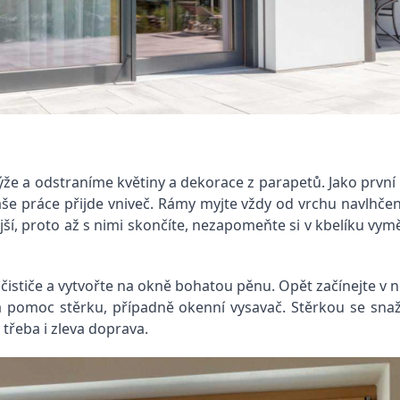
ýže a odstraníme květiny a dekorace z parapetů. Jako prvn
 vaše práce přijde vniveč. Rámy myjte vždy od vrchu navlh
ší, proto až s nimi skončíte, nezapomeňte si v kbelíku vy
ističe a vytvořte na okně bohatou pěnu. Opět začínejte v
a pomoc stěrku, případně okenní vysavač. Stěrkou se snaž
třeba i zleva doprava.