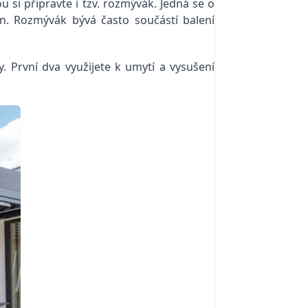
si připravte i tzv. rozmývák. Jedná se o
en. Rozmývák bývá často součástí balení
. První dva využijete k umytí a vysušení