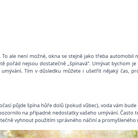
. To ale není možné, okna se stejně jako třeba automobil
e ještě pořád nejsou dostatečně „špinavá“. Umývat bychom
é umývání. Tím v důsledku můžete i ušetřit nějaký čas, p
časí půjde špína hůře dolů (pokud vůbec), voda vám bude z
pozornilo na případné nedostatky vašeho umývání. Často tot
stečně vyhnout použitím správného náčiní a promyšleného