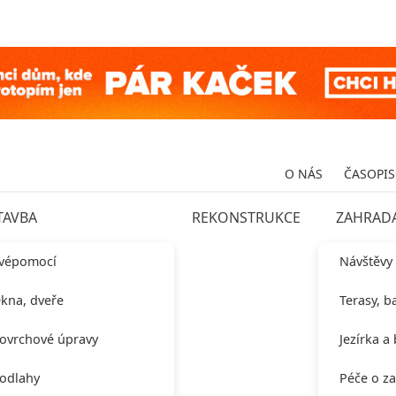
O NÁS
ČASOPIS
TAVBA
REKONSTRUKCE
ZAHRAD
vépomocí
Návštěvy
kna, dveře
Terasy, b
ovrchové úpravy
Jezírka a
odlahy
Péče o z