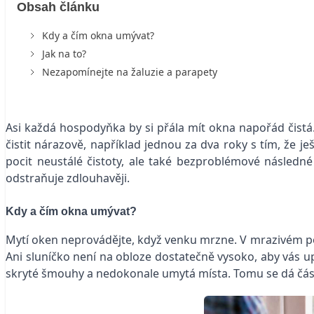
Obsah článku
Kdy a čím okna umývat?
Jak na to?
Nezapomínejte na žaluzie a parapety
Asi každá hospodyňka by si přála mít okna napořád čistá
čistit nárazově, například jednou za dva roky s tím, ž
pocit neustálé čistoty, ale také bezproblémové následn
odstraňuje zdlouhavěji.
Kdy a čím okna umývat?
Mytí oken neprovádějte, když venku mrzne. V mrazivém po
Ani sluníčko není na obloze dostatečně vysoko, aby vás u
skryté šmouhy a nedokonale umytá místa. Tomu se dá čá