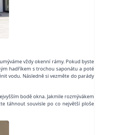
í umýváme vždy okenní rámy. Pokud byste
čeným hadříkem s trochou saponátu a poté
měnit vodu. Následně si vezměte do parády
 nejvyšším bodě okna. Jakmile rozmývákem
te táhnout souvisle po co největší ploše