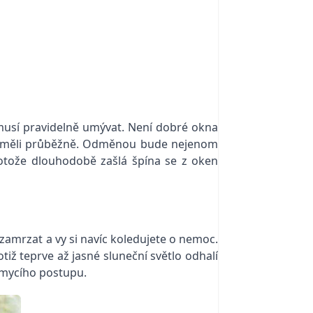
 musí pravidelně umývat. Není dobré okna
 je měli průběžně. Odměnou bude nejenom
rotože dlouhodobě zašlá špína se z oken
amrzat a vy si navíc koledujete o nemoc.
iž teprve až jasné sluneční světlo odhalí
 mycího postupu.