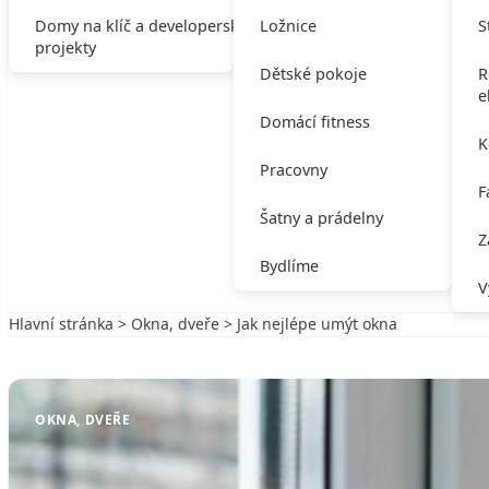
Domy na klíč a developerské
Ložnice
S
projekty
Dětské pokoje
R
e
Domácí fitness
K
Pracovny
F
Šatny a prádelny
Z
Bydlíme
V
Hlavní stránka
>
Okna, dveře
> Jak nejlépe umýt okna
Zpět na Okna, dveře
OKNA, DVEŘE