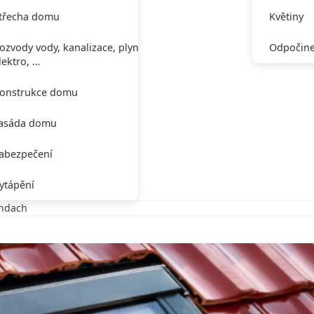
třecha domu
Květiny
ozvody vody, kanalizace, plynu,
Odpočine
lektro, …
onstrukce domu
asáda domu
abezpečení
ytápění
ondach