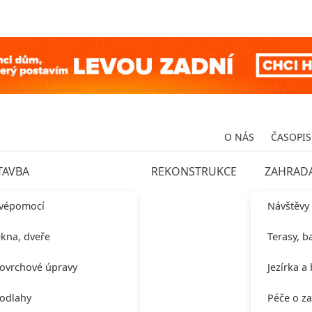
O NÁS
ČASOPIS
TAVBA
REKONSTRUKCE
ZAHRAD
vépomocí
Návštěvy
kna, dveře
Terasy, b
ovrchové úpravy
Jezírka a
odlahy
Péče o z