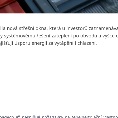
la nová střešní okna, která u investorů zaznamenávaj
 Díky systémovému řešení zateplení po obvodu a výšce
išťují úsporu energií za vytápění i chlazení.
ech již nesplňují požadavky na tepelněizolační vlastno