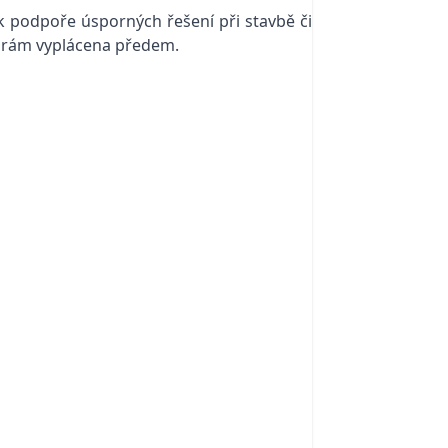
k podpoře úsporných řešení při stavbě či
porám vyplácena předem.