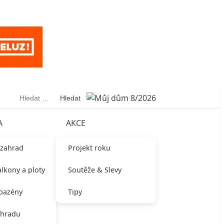
Vyhledávání
A
AKCE
 zahrad
Projekt roku
alkony a ploty
Soutěže & Slevy
 bazény
Tipy
ahradu