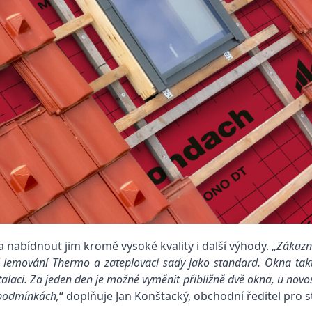
 nabídnout jim kromě vysoké kvality i další výhody. „
Zákazní
 lemování Thermo a zateplovací sady jako standard. Okna taktéž
talaci. Za jeden den je možné vyměnit přibližně dvě okna, u novo
h podmínkách,
“ doplňuje Jan Konštacký, obchodní ředitel pro 