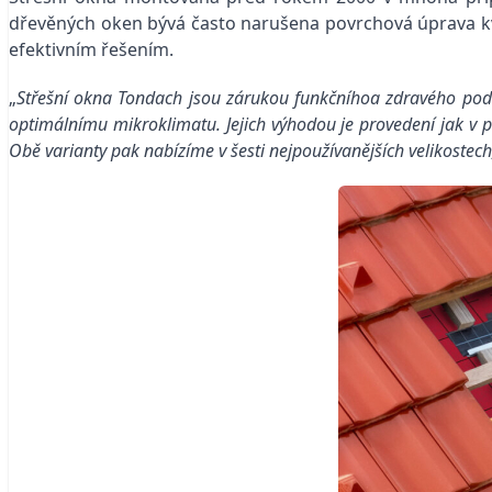
dřevěných oken bývá často narušena povrchová úprava kv
efektivním řešením.
„
Střešní okna Tondach jsou zárukou funkčníhoa zdravého podkrov
optimálnímu mikroklimatu. Jejich výhodou je provedení jak v pl
Obě varianty pak nabízíme v šesti nejpoužívanějších velikostech