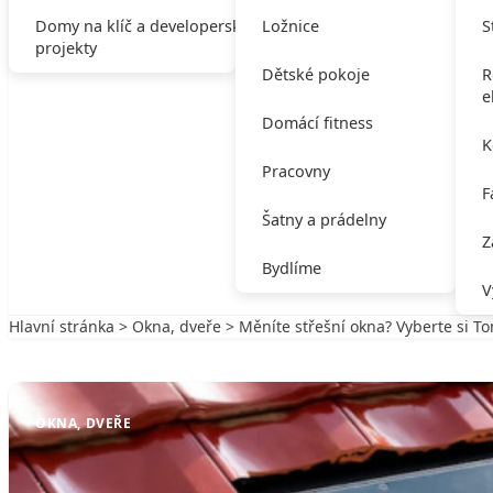
Domy na klíč a developerské
Ložnice
S
projekty
Dětské pokoje
R
e
Domácí fitness
K
Pracovny
F
Šatny a prádelny
Z
Bydlíme
V
Hlavní stránka
>
Okna, dveře
> Měníte střešní okna? Vyberte si T
Zpět na Okna, dveře
OKNA, DVEŘE