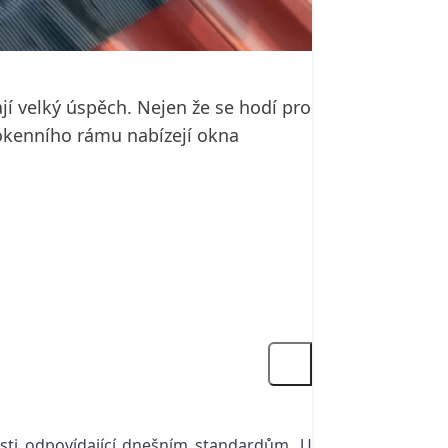
í velký úspěch. Nejen že se hodí pro
 okenního rámu nabízejí okna
sti odpovídající dnešním standardům. U