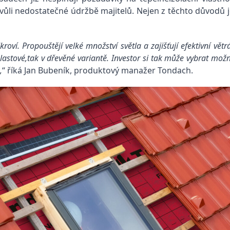
ůli nedostatečné údržbě majitelů. Nejen z těchto důvodů j
í. Propouštějí velké množství světla a zajišťují efektivní větrá
astové,tak v dřevěné variantě. Investor si tak může vybrat možn
,
“ říká Jan Bubeník, produktový manažer Tondach.