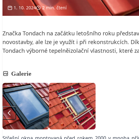
1. 10. 2024
2 min. čtení
Značka Tondach na začátku letošního roku představi
novostavby, ale lze je využít i při rekonstrukcích.
Tondach výborné tepelněizolační vlastnosti, které zaj
Galerie
Střešní okna montovaná před rokem 2000 v mnoha případ