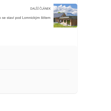
DALŠÍ ČLÁNEK
k se staví pod Lomnickým štítem