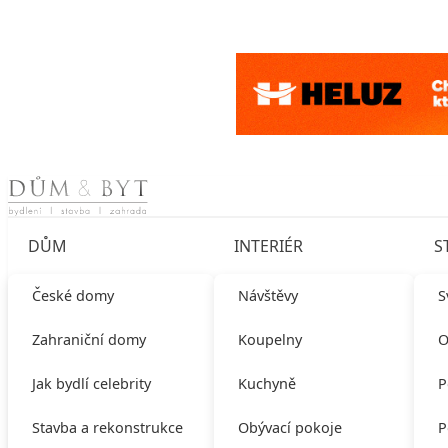
Skip to content
DŮM
INTERIÉR
S
České domy
Návštěvy
S
Zahraniční domy
Koupelny
O
Jak bydlí celebrity
Kuchyně
P
Stavba a rekonstrukce
Obývací pokoje
P