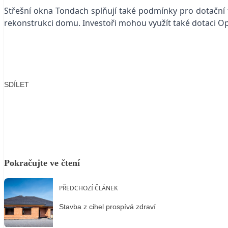
Střešní okna Tondach splňují také podmínky pro dotační t
rekonstrukci domu. Investoři mohou využít také dotaci O
SDÍLET
Facebook
X
LinkedIn
Email
Pokračujte ve čtení
PŘEDCHOZÍ ČLÁNEK
Stavba z cihel prospívá zdraví