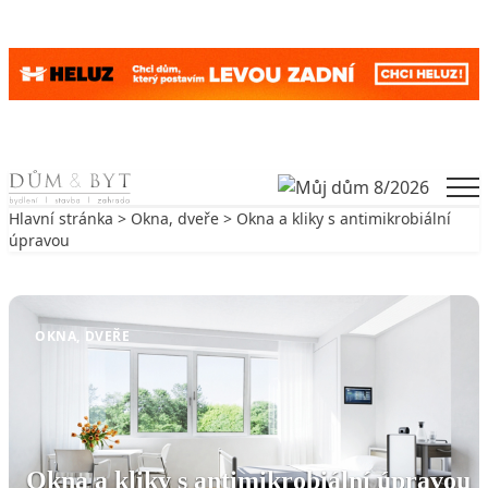
Skip to content
Men
Hlavní stránka
>
Okna, dveře
> Okna a kliky s antimikrobiální
úpravou
Zpět na Okna, dveře
OKNA, DVEŘE
Okna a kliky s antimikrobiální úpravou