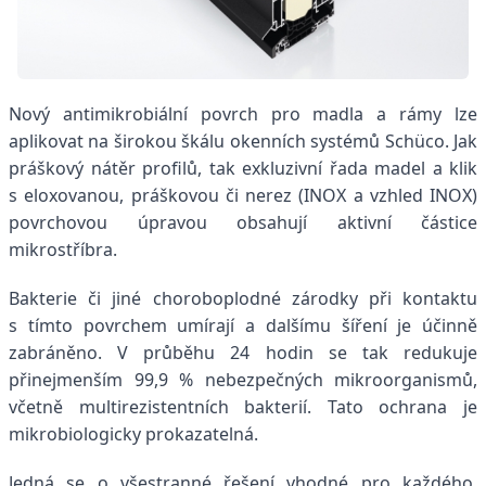
Nový antimikrobiální povrch pro madla a rámy lze
aplikovat na širokou škálu okenních systémů Schüco. Jak
práškový nátěr profilů, tak exkluzivní řada madel a klik
s eloxovanou, práškovou či nerez (INOX a vzhled INOX)
povrchovou úpravou obsahují aktivní částice
mikrostříbra.
Bakterie či jiné choroboplodné zárodky při kontaktu
s tímto povrchem umírají a dalšímu šíření je účinně
zabráněno. V průběhu 24 hodin se tak redukuje
přinejmenším 99,9 % nebezpečných mikroorganismů,
včetně multirezistentních bakterií. Tato ochrana je
mikrobiologicky prokazatelná.
Jedná se o všestranné řešení vhodné pro každého.