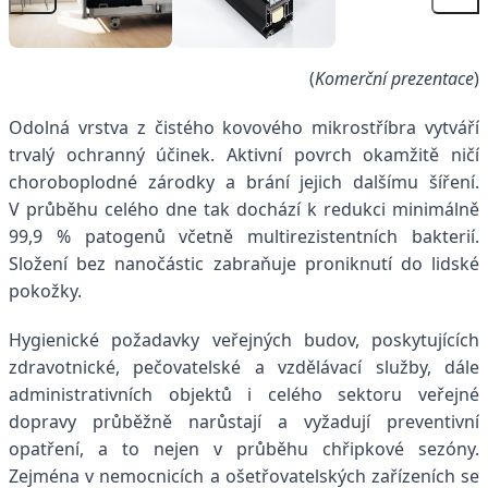
(
Komerční prezentace
)
Odolná vrstva z čistého kovového mikrostříbra vytváří
trvalý ochranný účinek. Aktivní povrch okamžitě ničí
choroboplodné zárodky a brání jejich dalšímu šíření.
V průběhu celého dne tak dochází k redukci minimálně
99,9 % patogenů včetně multirezistentních bakterií.
Složení bez nanočástic zabraňuje proniknutí do lidské
pokožky.
Hygienické požadavky veřejných budov, poskytujících
zdravotnické, pečovatelské a vzdělávací služby, dále
administrativních objektů i celého sektoru veřejné
dopravy průběžně narůstají a vyžadují preventivní
opatření, a to nejen v průběhu chřipkové sezóny.
Zejména v nemocnicích a ošetřovatelských zařízeních se