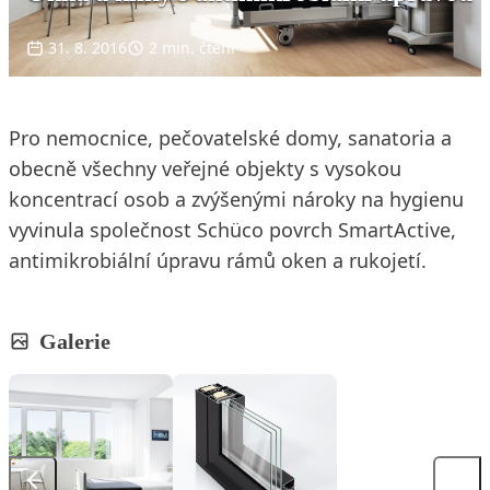
31. 8. 2016
2 min. čtení
Pro nemocnice, pečovatelské domy, sanatoria a
obecně všechny veřejné objekty s vysokou
koncentrací osob a zvýšenými nároky na hygienu
vyvinula společnost Schüco povrch SmartActive,
antimikrobiální úpravu rámů oken a rukojetí.
Galerie