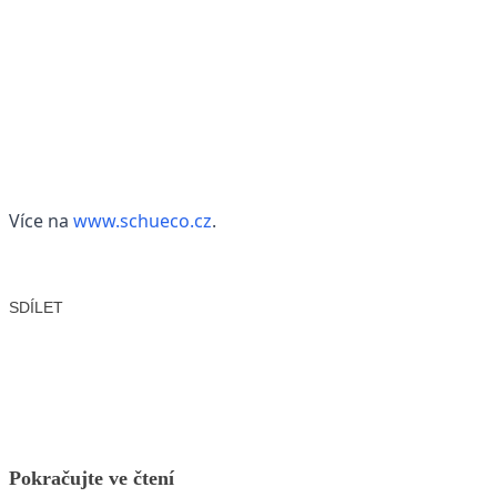
Více na
www.schueco.cz
.
SDÍLET
Facebook
X
LinkedIn
Email
Pokračujte ve čtení