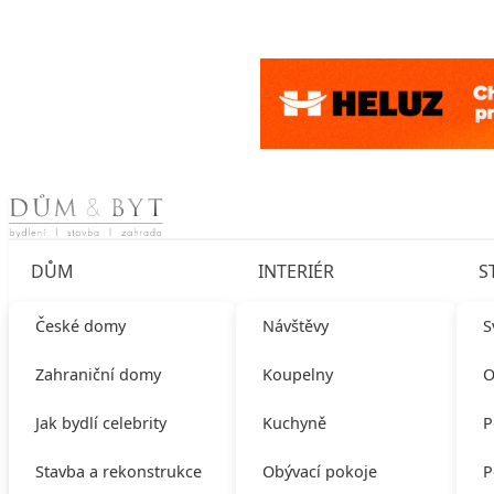
Skip to content
DŮM
INTERIÉR
S
České domy
Návštěvy
S
Zahraniční domy
Koupelny
O
Jak bydlí celebrity
Kuchyně
P
Stavba a rekonstrukce
Obývací pokoje
P