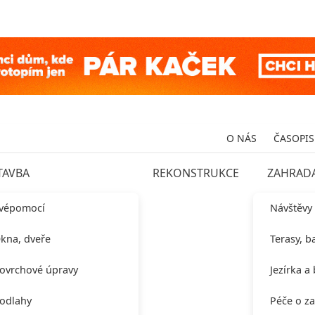
O NÁS
ČASOPIS
TAVBA
REKONSTRUKCE
ZAHRAD
vépomocí
Návštěvy
kna, dveře
Terasy, b
ovrchové úpravy
Jezírka a
odlahy
Péče o z