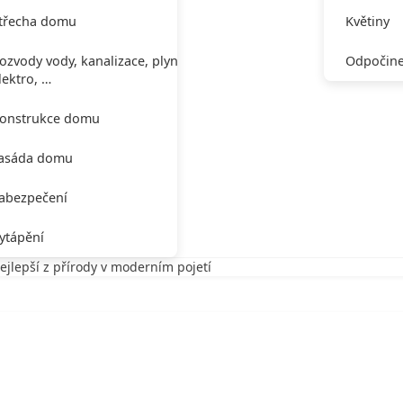
třecha domu
Květiny
ozvody vody, kanalizace, plynu,
Odpočine
lektro, …
onstrukce domu
asáda domu
abezpečení
ytápění
ejlepší z přírody v moderním pojetí
í z přírody v moderním pojetí