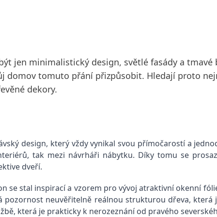
t jen minimalistický design, světlé fasády a tmavé b
vůj domov tomuto přání přizpůsobit. Hledají proto nej
řevěné dekory.
návský design, který vždy vynikal svou přímočarostí a jedno
interiérů, tak mezi návrháři nábytku. Díky tomu se prosa
ktive dveří.
 se stal inspirací a vzorem pro vývoj atraktivní okenní fól
pozornost neuvěřitelně reálnou strukturou dřeva, která je
bě, která je prakticky k nerozeznání od pravého severského