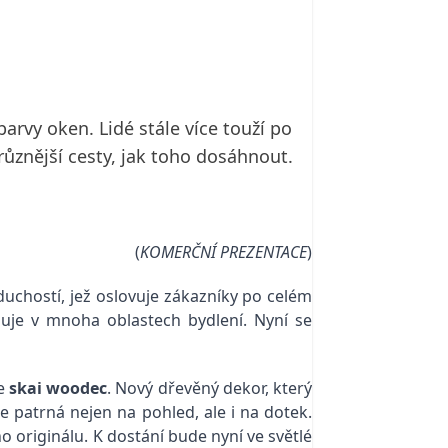
arvy oken. Lidé stále více touží po
různější cesty, jak toho dosáhnout.
(
KOMERČNÍ PREZENTACE
)
duchostí, jež oslovuje zákazníky po celém
zuje v mnoha oblastech bydlení. Nyní se
ie
skai woodec
. Nový dřevěný dekor, který
 patrná nejen na pohled, ale i na dotek.
 originálu. K dostání bude nyní ve světlé