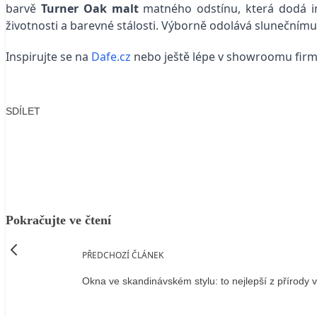
barvě
Turner Oak malt
matného odstínu, která dodá in
životnosti a barevné stálosti. Výborně odolává slunečnímu
Inspirujte se na
Dafe.cz
nebo ještě lépe v showroomu firmy
SDÍLET
Facebook
X
LinkedIn
Email
Pokračujte ve čtení
PŘEDCHOZÍ ČLÁNEK
Okna ve skandinávském stylu: to nejlepší z přírody 