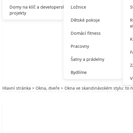
Domy na klíč a developerské
Ložnice
S
projekty
Dětské pokoje
R
e
Domácí fitness
K
Pracovny
F
Šatny a prádelny
Z
Bydlíme
V
Hlavní stránka
>
Okna, dveře
> Okna ve skandinávském stylu: to n
Zpět na Okna, dveře
OKNA, DVEŘE
Okna ve skandinávském stylu: to nejlepš