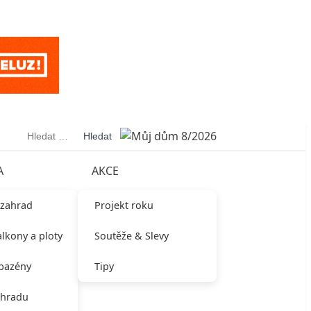
Vyhledávání
A
AKCE
 zahrad
Projekt roku
alkony a ploty
Soutěže & Slevy
 bazény
Tipy
ahradu