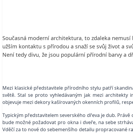
25. 6. 2019
2 min. čtení
Současná moderní architektura, to zdaleka nemusí bý
užším kontaktu s přírodou a snaží se svůj život a s
Není tedy divu, že jsou populární přírodní barvy a d
Mezi klasické představitele přírodního stylu patří skandi
světě. Stal se proto vyhledávaným jak mezi architekty 
objevuje mezi dekory kašírovaných okenních profilů, respe
Typickým představitelem severského dřeva je dub. Právě on
bude možné požadovat pro okna i dveře, na sebe strhává 
Vděčí za to nové do sebemenšího detailu propracované raž