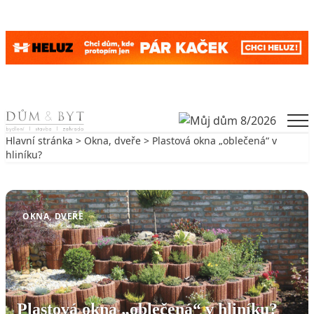
Skip to content
Men
Hlavní stránka
>
Okna, dveře
> Plastová okna „oblečená“ v
hliníku?
Zpět na Okna, dveře
OKNA, DVEŘE
Plastová okna „oblečená“ v hliníku?