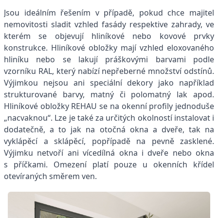
Jsou ideálním řešením v případě, pokud chce majitel
nemovitosti sladit vzhled fasády respektive zahrady, ve
kterém se objevují hliníkové nebo kovové prvky
konstrukce. Hliníkové obložky mají vzhled eloxovaného
hliníku nebo se lakují práškovými barvami podle
vzorníku RAL, který nabízí nepřeberné množství odstínů.
Výjimkou nejsou ani speciální dekory jako například
strukturované barvy, matný či polomatný lak apod.
Hliníkové obložky REHAU se na okenní profily jednoduše
„nacvaknou“. Lze je také za určitých okolností instalovat i
dodatečně, a to jak na otočná okna a dveře, tak na
vyklápěcí a sklápěcí, popřípadě na pevně zasklené.
Výjimku netvoří ani vícedílná okna i dveře nebo okna
s příčkami. Omezení platí pouze u okenních křídel
otevíraných směrem ven.