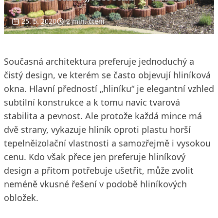
25. 5. 2020
2 min. čtení
Současná architektura preferuje jednoduchý a
čistý design, ve kterém se často objevují hliníková
okna. Hlavní předností „hliníku“ je elegantní vzhled
subtilní konstrukce a k tomu navíc tvarová
stabilita a pevnost. Ale protože každá mince má
dvě strany, vykazuje hliník oproti plastu horší
tepelněizolační vlastnosti a samozřejmě i vysokou
cenu. Kdo však přece jen preferuje hliníkový
design a přitom potřebuje ušetřit, může zvolit
neméně vkusné řešení v podobě hliníkových
obložek.