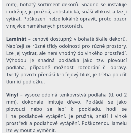
mm), bohatý sortiment dekorů. Snadno se instaluje
i udržuje, je pružná, antistatická, snáší vlhkost a lze ji
vytírat. Poškození nelze lokálně opravit, proto pozor
v nejvíce namáhaných prostorách.
Laminát
– cenově dostupný, v bohaté škále dekorů.
Nabízejí se různé třídy odolnosti pro různé prostory.
Lze jej vytírat, ale není vhodný do vlhkého prostředí.
Výhodou je snadná pokládka jako tzv. plovoucí
podlaha, případně možnost rozebrání či opravy.
Tvrdý povrch přenáší kročejový hluk, je třeba použít
tlumicí podložku.
Vinyl
– vysoce odolná tenkovrstvá podlaha (tl. od 2
mm), dokonale imituje dřevo. Pokládá se jako
plovoucí nebo se lepí k podkladu, hodí se
i na podlahové vytápění. Je pružná, snáší i vlhké
prostředí a podlahové vytápění. Poškozenou lamelu
lze vyjmout a vyměnit.