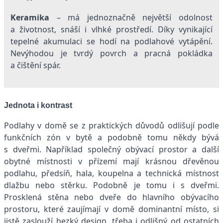
Keramika
– má jednoznačně největší odolnost
a životnost, snáší i vlhké prostředí. Díky vynikající
tepelné akumulaci se hodí na podlahové vytápění.
Nevýhodou je tvrdý povrch a pracná pokládka
a čištění spár.
Jednota i kontrast
Podlahy v domě se z praktických důvodů odlišují podle
funkčních zón v bytě a podobně tomu někdy bývá
s dveřmi. Například společný obývací prostor a další
obytné místnosti v přízemí mají krásnou dřevěnou
podlahu, předsíň, hala, koupelna a technická místnost
dlažbu nebo stěrku. Podobně je tomu i s dveřmi.
Prosklená stěna nebo dveře do hlavního obývacího
prostoru, které zaujímají v domě dominantní místo, si
jistě zaslouží hezký design, třeba i odlišný od ostatních