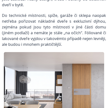
dveří v bytě.
Do technické místnosti, spíže, garáže či sklepa naopak
netřeba pořizovat nákladné dveře s exkluzivní dýhou,
zejména pokud jsou tyto místnosti v jiné části domu
(jiném podlaží) a nemáte je stále „na očích“. Fóliované či
lakované dveře vyjdou v takovémto případě nejen levněji,
ale budou i mnohem praktičtější.