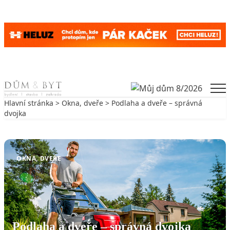
Skip to content
Men
Hlavní stránka
>
Okna, dveře
> Podlaha a dveře – správná
dvojka
Zpět na Okna, dveře
OKNA, DVEŘE
Podlaha a dveře – správná dvojka