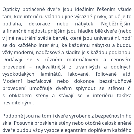
Opticky potlačené dveře jsou ideálním řešením všude
tam, kde interiéru vládnou jiné výrazné prvky, ať už je to
podlaha, dekorace nebo nábytek. Nejběžnějším
a finančně nejdostupnějším jsou hladké bílé dveře (nebo
v jiné neutrální světlé barvě), které jsou univerzální, hodí
se do každého interiéru, ke každému nábytku a budou
vždy moderní, nadčasové a sladíte je s každou podlahou.
Dodávají se v různém materiálovém a cenovém
provedení – nejkvalitnější z trvanlivých a odolných
vysokotlakých laminátů, lakované, fóliované atd.
Moderní bezfalcové nebo dokonce bezzárubňové
provedení umožňuje dveřím splynout se stěnou či
s obkladem stěny a stávají se v interiéru takřka
neviditelnými.
Podobně jsou na tom i dveře vyrobené z bezpečnostního
skla. Posuvné prosklené stěny nebo otočné celoskleněné
dveře budou vždy vysoce elegantním doplňkem každého