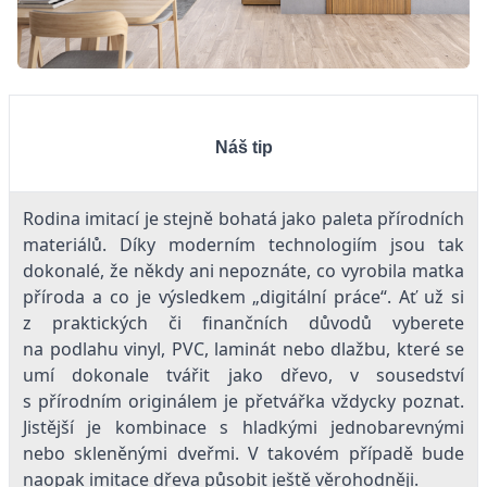
Náš tip
Rodina imitací je stejně bohatá jako paleta přírodních
materiálů. Díky moderním technologiím jsou tak
dokonalé, že někdy ani nepoznáte, co vyrobila matka
příroda a co je výsledkem „digitální práce“. Ať už si
z praktických či finančních důvodů vyberete
na podlahu vinyl, PVC, laminát nebo dlažbu, které se
umí dokonale tvářit jako dřevo, v sousedství
s přírodním originálem je přetvářka vždycky poznat.
Jistější je kombinace s hladkými jednobarevnými
nebo skleněnými dveřmi. V takovém případě bude
naopak imitace dřeva působit ještě věrohodněji.