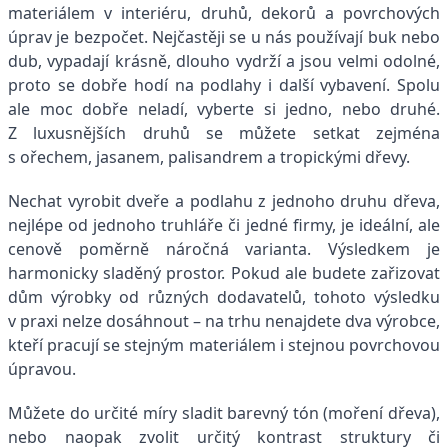
materiálem v interiéru, druhů, dekorů a povrchových
úprav je bezpočet. Nejčastěji se u nás používají buk nebo
dub, vypadají krásně, dlouho vydrží a jsou velmi odolné,
proto se dobře hodí na podlahy i další vybavení. Spolu
ale moc dobře neladí, vyberte si jedno, nebo druhé.
Z luxusnějších druhů se můžete setkat zejména
s ořechem, jasanem, palisandrem a tropickými dřevy.
Nechat vyrobit dveře a podlahu z jednoho druhu dřeva,
nejlépe od jednoho truhláře či jedné firmy, je ideální, ale
cenově poměrně náročná varianta. Výsledkem je
harmonicky sladěný prostor. Pokud ale budete zařizovat
dům výrobky od různých dodavatelů, tohoto výsledku
v praxi nelze dosáhnout – na trhu nenajdete dva výrobce,
kteří pracují se stejným materiálem i stejnou povrchovou
úpravou.
Můžete do určité míry sladit barevný tón (moření dřeva),
nebo naopak zvolit určitý kontrast struktury či