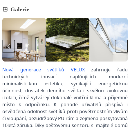
Galerie
Nová generace světlíků VELUX
zahrnuje řadu
technických inovací naplňujících moderní
minimalistickou estetiku, vynikající energetickou
účinnost, dostatek denního světla i skvělou zvukovou
izolaci, čímž vytvářejí dokonalé vnitřní klima a příjemné
místo k odpočinku. K pohodě uživatelů přispívá i
osvědčená odolnost světlíků proti povětrnostním vlivům
či vloupání, bezúdržbový PU rám a zejména poskytovaná
10letá záruka. Díky dešťovému senzoru si majitelé domů