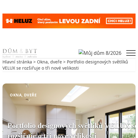
Skip to content
Men
Hlavní stránka
>
Okna, dveře
> Portfolio designových světlíků
VELUX se rozšiřuje o tři nové velikosti
Zpět na Okna, dveře
OKNA, DVEŘE
Portfolio designových světlíků VELUX se
rozšiřuje o tři nové velikosti