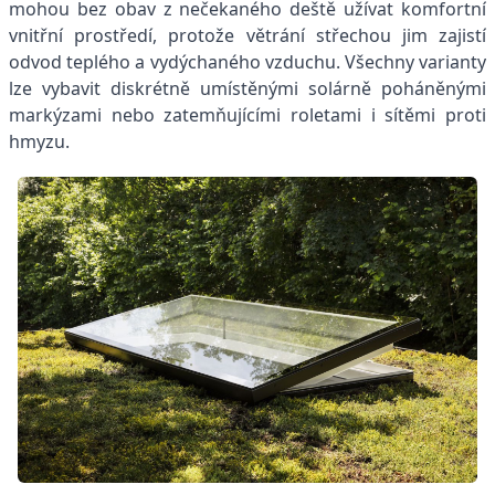
mohou bez obav z nečekaného deště užívat komfortní
vnitřní prostředí, protože větrání střechou jim zajistí
odvod teplého a vydýchaného vzduchu. Všechny varianty
lze vybavit diskrétně umístěnými solárně poháněnými
markýzami nebo zatemňujícími roletami i sítěmi proti
hmyzu.