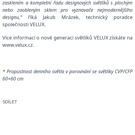
zasklením a kompletní řadu designových světlíků s plochým
nebo zaobleným sklem pro vyznavače nejmodernějšího
designu,“
říká Jakub Mrázek, technický poradce
společnosti VELUX.
Více informací o nové generaci světlíků VELUX získáte na
www.velux.cz
.
* Propustnost denního světla v porovnání se světlíky CVP/CFP
60×60 cm
SDÍLET
Facebook
X
LinkedIn
Email