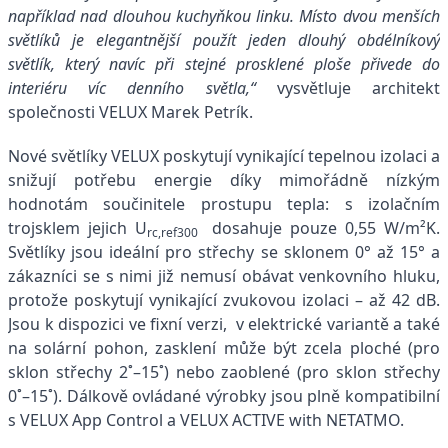
například nad dlouhou kuchyňkou linku. Místo dvou menších
světlíků je elegantnější použít jeden dlouhý obdélníkový
světlík, který navíc při stejné prosklené ploše přivede do
interiéru víc denního světla,“
vysvětluje architekt
společnosti VELUX Marek Petrík.
Nové
světlíky
VELUX poskytují vynikající tepelnou izolaci a
snižují potřebu energie díky mimořádně nízkým
hodnotám součinitele prostupu tepla: s izolačním
trojsklem jejich U
dosahuje pouze 0,55 W/m²K.
rc,ref300
Světlíky jsou ideální pro střechy se sklonem 0° až 15° a
zákazníci se s nimi již nemusí obávat venkovního hluku,
protože poskytují vynikající zvukovou izolaci – až 42 dB.
Jsou k dispozici ve fixní verzi,
v elektrické variantě a také
na solární pohon, zasklení může být zcela ploché (pro
sklon střechy 2˚–15˚) nebo zaoblené (pro sklon střechy
0˚–15˚). Dálkově ovládané výrobky jsou plně kompatibilní
s VELUX App Control a VELUX ACTIVE with NETATMO.