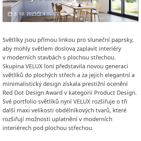
3. 10. 2023
4 min. čtení
Světlíky jsou přímou linkou pro sluneční paprsky,
aby mohly světlem doslova zaplavit interiéry
v moderních stavbách s plochou střechou.
Skupina VELUX loni představila novou generaci
světlíků do plochých střech a za jejich elegantní a
minimalistický design získala prestižní ocenění
Red Dot Design Award v kategorii Product Design.
Své portfolio světlíků nyní VELUX rozšiřuje o tři
další maxi velikosti obdélníkových tvarů, které
rozšiřují možnosti uplatnění v moderních
interiérech pod plochou střechou.