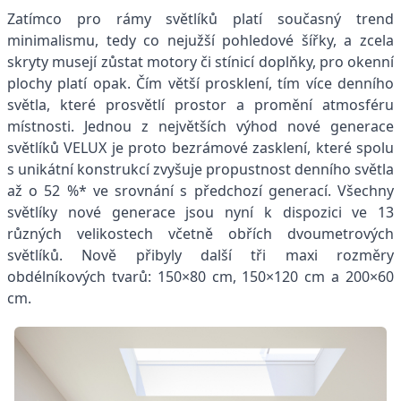
Zatímco pro rámy světlíků platí současný trend
minimalismu, tedy co nejužší pohledové šířky, a zcela
skryty musejí zůstat motory či stínicí doplňky, pro okenní
plochy platí opak. Čím větší prosklení, tím více denního
světla, které prosvětlí prostor a promění atmosféru
místnosti. Jednou z největších výhod nové generace
světlíků VELUX je proto bezrámové zasklení, které spolu
s unikátní konstrukcí zvyšuje propustnost denního světla
až o 52 %* ve srovnání s předchozí generací.
Všechny
světlíky nové generace jsou nyní k dispozici ve 13
různých velikostech včetně obřích dvoumetrových
světlíků. Nově přibyly další tři maxi rozměry
obdélníkových tvarů: 150×80 cm, 150×120 cm a 200×60
cm.