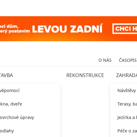
O NÁS
ČASOPIS
TAVBA
REKONSTRUKCE
ZAHRAD
vépomocí
Návštěvy
kna, dveře
Terasy, b
ovrchové úpravy
Jezírka a
odlahy
Péče o z