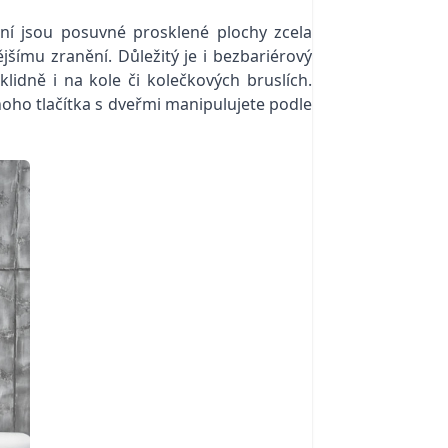
ení jsou posuvné prosklené plochy zcela
šímu zranění. Důležitý je i bezbariérový
lidně i na kole či kolečkových bruslích.
oho tlačítka s dveřmi manipulujete podle