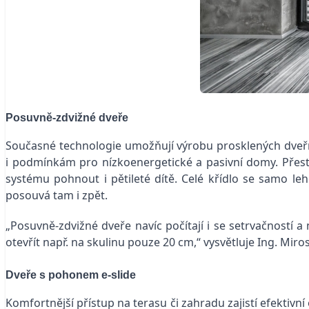
Posuvně-zdvižné dveře
Současné technologie umožňují výrobu prosklených dveřních 
i podmínkám pro nízkoenergetické a pasivní domy. Přes
systému pohnout i pětileté dítě. Celé křídlo se samo leh
posouvá tam i zpět.
„Posuvně-zdvižné dveře navíc počítají i se setrvačností a
otevřít např. na skulinu pouze 20 cm,“ vysvětluje
Ing. Miros
Dveře s pohonem e-slide
Komfortnější přístup na terasu či zahradu zajistí efektiv