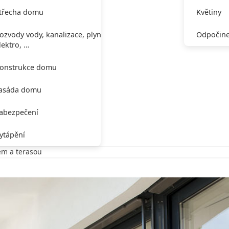
třecha domu
Květiny
ozvody vody, kanalizace, plynu,
Odpočine
lektro, …
onstrukce domu
asáda domu
abezpečení
ytápění
m a terasou