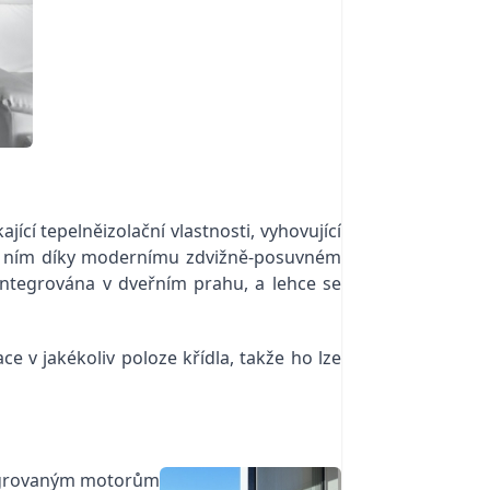
ící tepelněizolační vlastnosti, vyhovující
 s ním díky modernímu zdvižně-posuvném
 integrována v dveřním prahu, a lehce se
e v jakékoliv poloze křídla, takže ho lze
ntegrovaným motorům