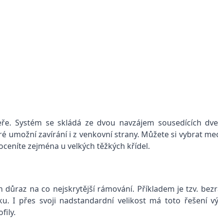
ře. Systém se skládá ze dvou navzájem sousedících dveřn
é umožní zavírání i z venkovní strany. Můžete si vybrat mec
ceníte zejména u velkých těžkých křídel.
 důraz na co nejskrytější rámování. Příkladem je tzv. bez
. I přes svoji nadstandardní velikost má toto řešení výb
fily.