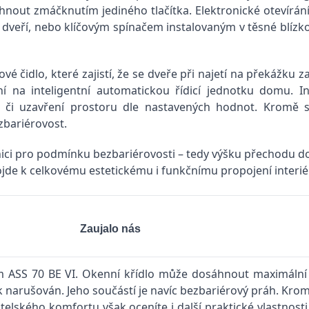
hnout zmáčknutím jediného tlačítka. Elektronické otevírání 
 dveří, nebo klíčovým spínačem instalovaným v těsné blízkos
 čidlo, které zajistí, že se dveře při najetí na překážku z
 na inteligentní automatickou řídicí jednotku domu. In
ní či uzavření prostoru dle nastavených hodnot. Kromě
zbariérovost.
ici pro podmínku bezbariérovosti – tedy výšku přechodu d
 dojde k celkovému estetickému i funkčnímu propojení interié
Zaujalo nás
 ASS 70 BE VI. Okenní křídlo může dosáhnout maximální vý
k narušován. Jeho součástí je navíc bezbariérový práh. Kro
telského komfortu však oceníte i další praktické vlastnos