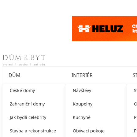
Skip to content
DŮM
INTERIÉR
S
České domy
Návštěvy
S
Zahraniční domy
Koupelny
O
Jak bydlí celebrity
Kuchyně
P
Stavba a rekonstrukce
Obývací pokoje
P