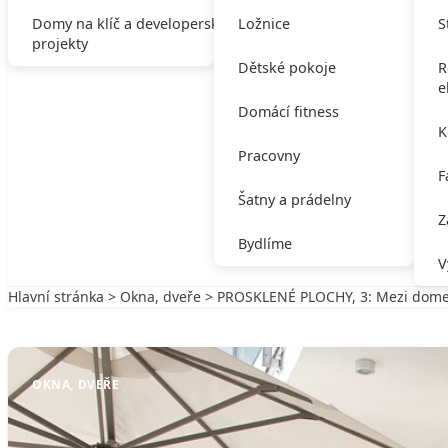
Domy na klíč a developerské
Ložnice
S
projekty
Dětské pokoje
R
e
Domácí fitness
K
Pracovny
F
Šatny a prádelny
Z
Bydlíme
V
Hlavní stránka
>
Okna, dveře
> PROSKLENÉ PLOCHY, 3: Mezi dome
Zpět na Okna, dveře
OKNA, DVEŘE