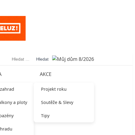
Vyhledávání
A
AKCE
 zahrad
Projekt roku
alkony a ploty
Soutěže & Slevy
 bazény
Tipy
ahradu