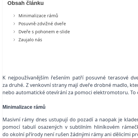
Obsah článku
Minimalizace rámů
Posuvně-zdvižné dveře
Dveře s pohonem e-slide
Zaujalo nás
K nejpoužívanějším řešením patří posuvné terasové dve
za druhé. Z venkovní strany mají dveře drobné madlo, kter
nebo automatické otevírání za pomoci elektromotoru. To o
Minimalizace rámů
Masivní rámy dnes ustupují do pozadí a naopak je kladen
pomocí tabulí osazených v subtilním hliníkovém rámečku
do okolní přírody není rušen žádnými rámy ani dělicími pro