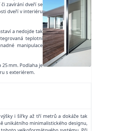
či zavírání dveří se
ti dveří v interiéru
astaví a nedojde tak
tegrovaná teplotní
 snadné manipulace
o 25 mm. Podlaha je
ru s exteriérem.
šky i šířky až tří metrů a dokáže tak
mě unikátního minimalistického designu,
ti tohoto velkoformátového systému. Při