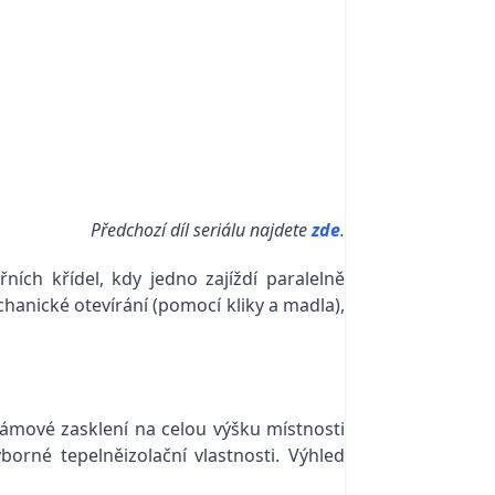
Předchozí díl seriálu najdete
zde
.
ích křídel, kdy jedno zajíždí paralelně
hanické otevírání (pomocí kliky a madla),
rámové zasklení na celou výšku místnosti
orné tepelněizolační vlastnosti. Výhled