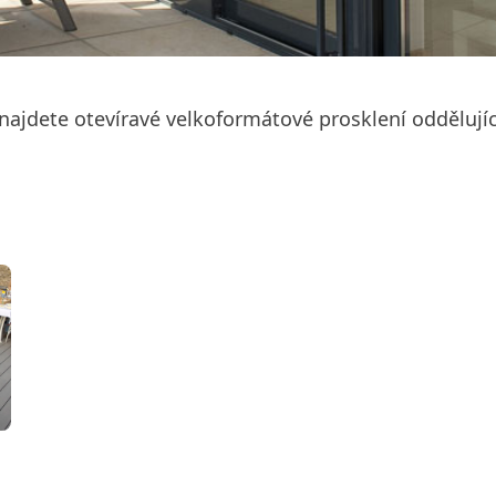
jdete otevíravé velkoformátové prosklení oddělující