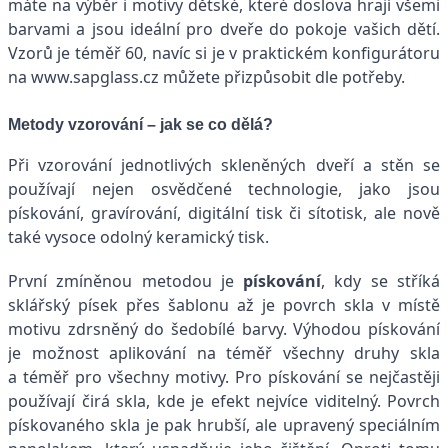
máte na výběr i motivy dětské, které doslova hrají všemi
barvami a jsou ideální pro dveře do pokoje vašich dětí.
Vzorů je téměř 60, navíc si je v praktickém konfigurátoru
na www.sapglass.cz můžete přizpůsobit dle potřeby.
Metody vzorování – jak se co dělá?
Při vzorování jednotlivých skleněných dveří a stěn se
používají nejen osvědčené technologie, jako jsou
pískování, gravírování, digitální tisk či sítotisk, ale nově
také vysoce odolný keramický tisk.
První zmíněnou metodou je
pískování
, kdy se stříká
sklářský písek přes šablonu až je povrch skla v místě
motivu zdrsněný do šedobílé barvy. Výhodou pískování
je možnost aplikování na téměř všechny druhy skla
a téměř pro všechny motivy. Pro pískování se nejčastěji
používají čirá skla, kde je efekt nejvíce viditelný. Povrch
pískovaného skla je pak hrubší, ale upravený speciálním