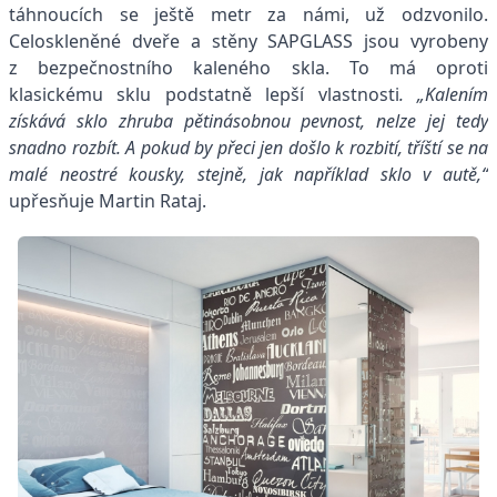
táhnoucích se ještě metr za námi, už odzvonilo.
Celoskleněné dveře a stěny SAPGLASS jsou vyrobeny
z bezpečnostního kaleného skla. To má oproti
klasickému sklu podstatně lepší vlastnosti
. „Kalením
získává sklo zhruba pětinásobnou pevnost, nelze jej tedy
snadno rozbít. A pokud by přeci jen došlo k rozbití, tříští se na
malé neostré kousky, stejně, jak například sklo v autě,“
upřesňuje Martin Rataj.