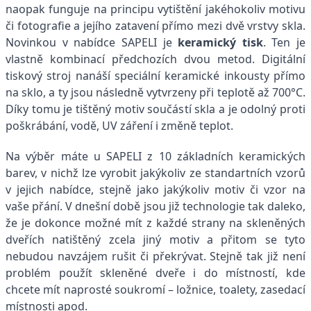
naopak funguje na principu vytištění jakéhokoliv motivu
či fotografie a jejího zatavení přímo mezi dvě vrstvy skla.
Novinkou v nabídce SAPELI je
keramický tisk
. Ten je
vlastně kombinací předchozích dvou metod. Digitální
tiskový stroj nanáší speciální keramické inkousty přímo
na sklo, a ty jsou následně vytvrzeny při teplotě až 700°C.
Díky tomu je tištěný motiv součástí skla a je odolný proti
poškrábání, vodě, UV záření i změně teplot.
Na výběr máte u SAPELI z 10 základních keramických
barev, v nichž lze vyrobit jakýkoliv ze standartních vzorů
v jejich nabídce, stejně jako jakýkoliv motiv či vzor na
vaše přání. V dnešní době jsou již technologie tak daleko,
že je dokonce možné mít z každé strany na skleněných
dveřích natištěný zcela jiný motiv a přitom se tyto
nebudou navzájem rušit či překrývat. Stejně tak již není
problém použít skleněné dveře i do místností, kde
chcete mít naprosté soukromí – ložnice, toalety, zasedací
místnosti apod.