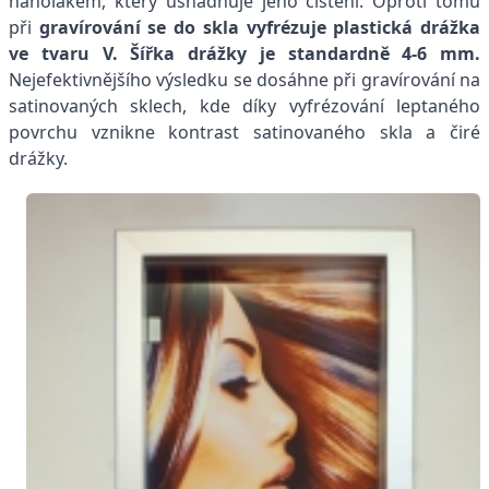
nanolakem, který usnadňuje jeho čištění. Oproti tomu
při
gravírování se do skla vyfrézuje plastická drážka
ve tvaru V. Šířka drážky je standardně 4-6 mm.
Nejefektivnějšího výsledku se dosáhne při gravírování na
satinovaných sklech, kde díky vyfrézování leptaného
povrchu vznikne kontrast satinovaného skla a čiré
drážky.