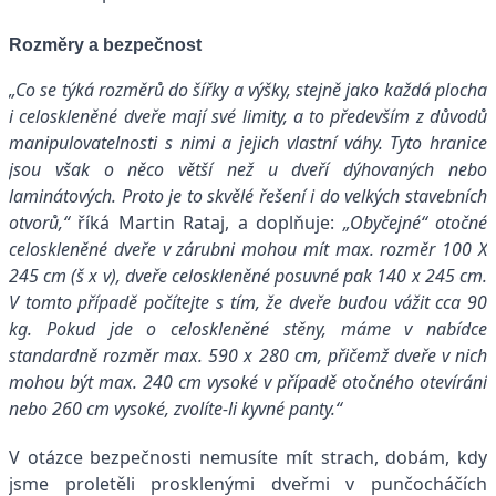
Rozměry a bezpečnost
„Co se týká rozměrů do šířky a výšky, stejně jako každá plocha
i celoskleněné dveře mají své limity, a to především z důvodů
manipulovatelnosti s nimi a jejich vlastní váhy. Tyto hranice
jsou však o něco větší než u dveří dýhovaných nebo
laminátových. Proto je to skvělé řešení i do velkých stavebních
otvorů,“
říká Martin Rataj, a doplňuje:
„Obyčejné“ otočné
celoskleněné dveře v zárubni mohou mít max. rozměr 100 X
245 cm (š x v), dveře celoskleněné posuvné pak 140 x 245 cm.
V tomto případě počítejte s tím, že dveře budou vážit cca 90
kg. Pokud jde o celoskleněné stěny, máme v nabídce
standardně rozměr max. 590 x 280 cm, přičemž dveře v nich
mohou být max. 240 cm vysoké v případě otočného otevírání
nebo 260 cm vysoké, zvolíte-li kyvné panty.“
V otázce bezpečnosti nemusíte mít strach, dobám, kdy
jsme proletěli prosklenými dveřmi v punčocháčích