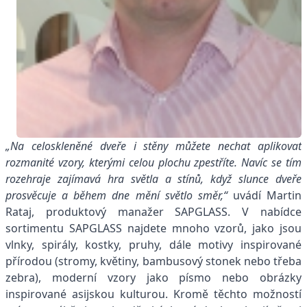
„Na celoskleněné dveře i stěny můžete nechat aplikovat
rozmanité vzory, kterými celou plochu zpestříte. Navíc se tím
rozehraje zajímavá hra světla a stínů, když slunce dveře
prosvěcuje a během dne mění světlo směr,“
uvádí Martin
Rataj, produktový manažer SAPGLASS. V nabídce
sortimentu SAPGLASS najdete mnoho vzorů, jako jsou
vlnky, spirály, kostky, pruhy, dále motivy inspirované
přírodou (stromy, květiny, bambusový stonek nebo třeba
zebra), moderní vzory jako písmo nebo obrázky
inspirované asijskou kulturou. Kromě těchto možností