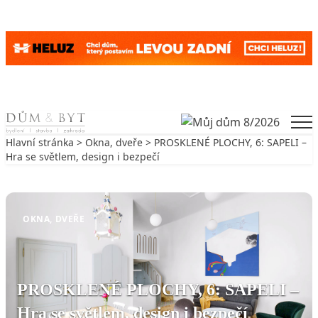
Skip to content
Men
Hlavní stránka
>
Okna, dveře
> PROSKLENÉ PLOCHY, 6: SAPELI –
Hra se světlem, design i bezpečí
Zpět na Okna, dveře
OKNA, DVEŘE
PROSKLENÉ PLOCHY, 6: SAPELI –
Hra se světlem, design i bezpečí