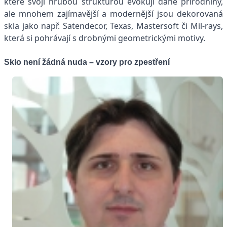
které svoji hrubou strukturou evokují dané přírodniny,
ale mnohem zajímavější a modernější jsou dekorovaná
skla jako např. Satendecor, Texas, Mastersoft či Mil-rays,
která si pohrávají s drobnými geometrickými motivy.
Sklo není žádná nuda – vzory pro zpestření