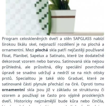
Program celoskleněných dveří a stěn SAPGLASS nabízí
širokou škálu skel, nejsnazší rozdělení je na plochá a
ornamentní. Mezi
plochá
skla patří nejčastěji používané
Float, Planibel, Sapelux a Satinato, které lze dodatečně
dekorovat vzorem nebo barvou. Satinovaná skla nejsou
průhledná, ale průsvitná, díky speciální povrchové
úpravě se snadno udržují a nedrží se na nich otisky
prstů. Specialitou je také sklo Graduel, které ze
satinované části plynule přechází na čiré. Oproti tomu
ornamentní
skla jsou již v základu se strukturou či
vzorem a používají se často pro výplně prosklených
dveří. Historicky nejznámější bude kůra nebo činčila,